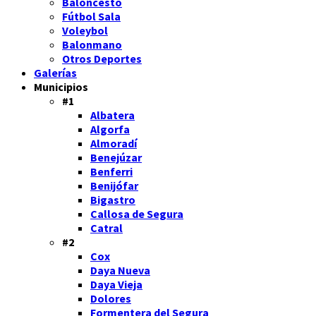
Baloncesto
Fútbol Sala
Voleybol
Balonmano
Otros Deportes
Galerías
Municipios
#1
Albatera
Algorfa
Almoradí
Benejúzar
Benferri
Benijófar
Bigastro
Callosa de Segura
Catral
#2
Cox
Daya Nueva
Daya Vieja
Dolores
Formentera del Segura