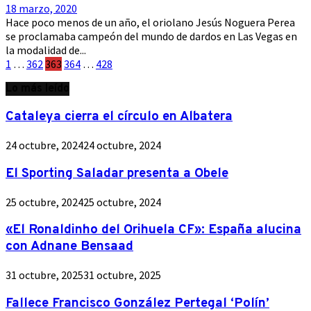
18 marzo, 2020
Hace poco menos de un año, el oriolano Jesús Noguera Perea
se proclamaba campeón del mundo de dardos en Las Vegas en
la modalidad de...
Paginación
1
…
362
363
364
…
428
de
Lo más leído
entradas
Cataleya cierra el círculo en Albatera
24 octubre, 2024
24 octubre, 2024
El Sporting Saladar presenta a Obele
25 octubre, 2024
25 octubre, 2024
«El Ronaldinho del Orihuela CF»: España alucina
con Adnane Bensaad
31 octubre, 2025
31 octubre, 2025
Fallece Francisco González Pertegal ‘Polín’