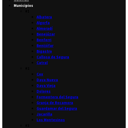
Municipios
#1
Albatera
Algorfa
Almoradí
Benejúzar
Benferri
Benijófar
Bigastro
Callosa de Segura
Catral
#2
Cox
Daya Nueva
Daya Vieja
Dolores
Formentera del Segura
Granja de Rocamora
Guardamar del Segura
Jacarilla
Los Montesinos
#3