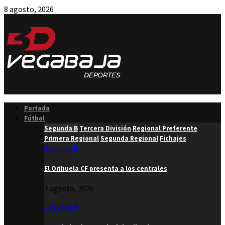
8 agosto, 2026
Facebook
Twitter
Instagram
Youtube
Email
Portada
Fútbol
Segunda B
Tercera División
Regional Preferente
Primera Regional
Segunda Regional
Fichajes
Segunda B
El Orihuela CF presenta a los centrales
7 agosto, 2026
Segunda B