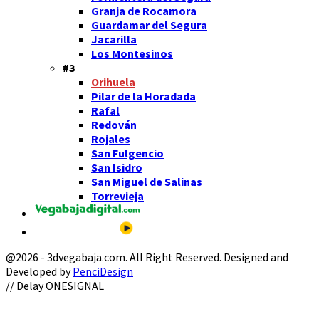
Granja de Rocamora
Guardamar del Segura
Jacarilla
Los Montesinos
#3
Orihuela
Pilar de la Horadada
Rafal
Redován
Rojales
San Fulgencio
San Isidro
San Miguel de Salinas
Torrevieja
@2026 - 3dvegabaja.com. All Right Reserved. Designed and
Developed by
PenciDesign
Facebook
Twitter
Instagram
Youtube
Email
// Delay ONESIGNAL