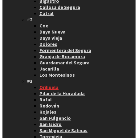
Bigastro
Callosa de Segura
Catral
#2
Cox
Daya Nueva
Daya Vieja
Dolores
Formentera del Segura
Granja de Rocamora
Guardamar del Segura
Jacarilla
Los Montesinos
#3
Orihuela
Pilar de la Horadada
Rafal
Redován
Rojales
San Fulgencio
San Isidro
San Miguel de Salinas
Torrevieja