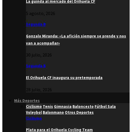
La guinda al mercado del Orihuela CF
5 agosto, 2026
Segunda B
Gonzalo Miranda: «La afición siempre se prende y nos
van a acompañar»
30 julio, 2026
Segunda B
El Orihuela CF inaugura su pretemporada
28 julio, 2026
Más Deportes
Ciclismo
Tenis
Gimnasia
Baloncesto
Fútbol Sala
Voleybol
Balonmano
Otros Deportes
Ciclismo
Plata para el Orihuela Cycling Team