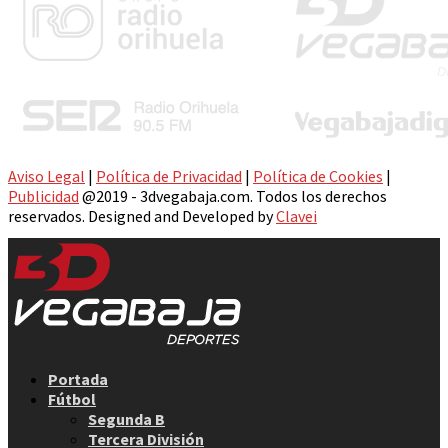
Aviso Legal
|
Política de Privacidad
|
Política de Cookies
|
Publicidad
@2019 - 3dvegabaja.com. Todos los derechos
reservados. Designed and Developed by
Clavei
Facebook
Twitter
Instagram
Youtube
Email
Portada
Fútbol
Segunda B
Tercera División