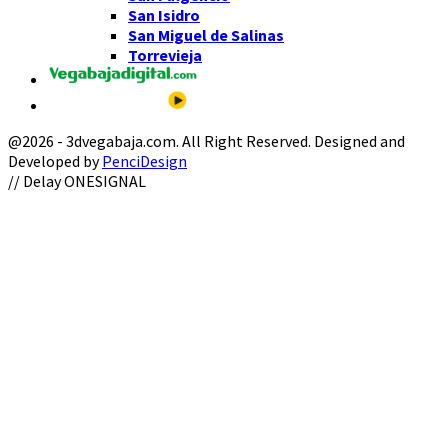
San Isidro
San Miguel de Salinas
Torrevieja
@2026 - 3dvegabaja.com. All Right Reserved. Designed and
Developed by
PenciDesign
Facebook
Twitter
Instagram
Youtube
Email
// Delay ONESIGNAL