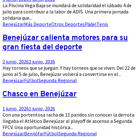
La Piscina Vega Baja se inundará de solidaridad el sábado 4 de
julio para contribuir a la labor de ADIS. Una primera jornada
solidaria que...
Benejúzar
Más Deporte
Otros Deportes
Pádel
Tenis
Benejúzar calienta motores para su
gran fiesta del deporte
2 junio, 2026
2 junio, 2026
Hay torneos que se juegan. Y hay torneos que se viven. Del 22 de
junio al 5 de julio, Benejúzar volverá a convertirse en el...
Benejúzar
Fútbol
Segunda Regional
Chasco en Benejúzar
1 junio, 2026
1 junio, 2026
Con una portentosa racha de 11 paridos sin conocer la derrota
llegaba el Atlético Benejúzar al playoff de ascenso a Segunda
FFCV. Una oportunidad histórica...
Benejúzar
Benijófar
Fútbol
Segunda Regional