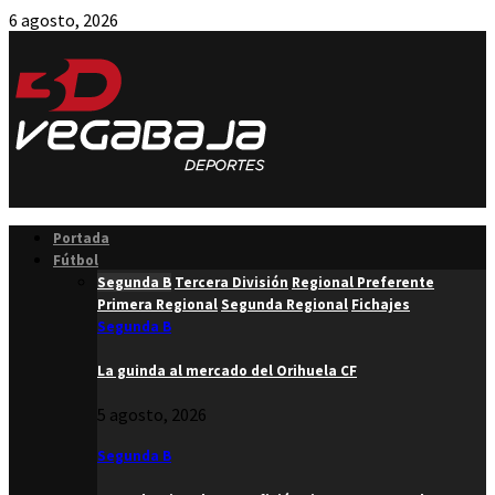
6 agosto, 2026
Facebook
Twitter
Instagram
Youtube
Email
Portada
Fútbol
Segunda B
Tercera División
Regional Preferente
Primera Regional
Segunda Regional
Fichajes
Segunda B
La guinda al mercado del Orihuela CF
5 agosto, 2026
Segunda B