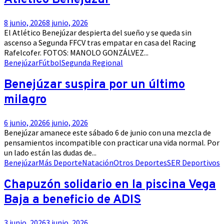
Atlético Benejúzar
8 junio, 2026
8 junio, 2026
El Atlético Benejúzar despierta del sueño y se queda sin
ascenso a Segunda FFCV tras empatar en casa del Racing
Rafelcofer. FOTOS: MANOLO GONZÁLVEZ...
Benejúzar
Fútbol
Segunda Regional
Benejúzar suspira por un último
milagro
6 junio, 2026
6 junio, 2026
Benejúzar amanece este sábado 6 de junio con una mezcla de
pensamientos incompatible con practicar una vida normal. Por
un lado están las dudas de...
Benejúzar
Más Deporte
Natación
Otros Deportes
SER Deportivos
Chapuzón solidario en la piscina Vega
Baja a beneficio de ADIS
3 junio, 2026
3 junio, 2026