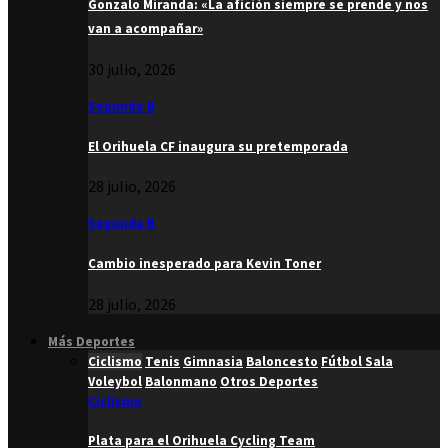
Gonzalo Miranda: «La afición siempre se prende y nos
van a acompañar»
30 julio, 2026
Segunda B
El Orihuela CF inaugura su pretemporada
28 julio, 2026
Segunda B
Cambio inesperado para Kevin Toner
28 julio, 2026
Más Deportes
Ciclismo
Tenis
Gimnasia
Baloncesto
Fútbol Sala
Voleybol
Balonmano
Otros Deportes
Ciclismo
Plata para el Orihuela Cycling Team