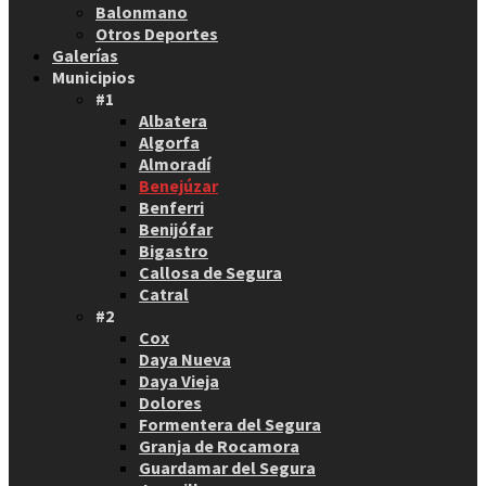
Balonmano
Otros Deportes
Galerías
Municipios
#1
Albatera
Algorfa
Almoradí
Benejúzar
Benferri
Benijófar
Bigastro
Callosa de Segura
Catral
#2
Cox
Daya Nueva
Daya Vieja
Dolores
Formentera del Segura
Granja de Rocamora
Guardamar del Segura