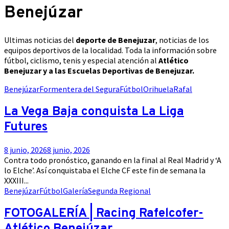
Benejúzar
Ultimas noticias del
deporte de Benejuzar
, noticias de los
equipos deportivos de la localidad. Toda la información sobre
fútbol, ciclismo, tenis y especial atención al
Atlético
Benejuzar y a las Escuelas Deportivas de Benejuzar.
Benejúzar
Formentera del Segura
Fútbol
Orihuela
Rafal
La Vega Baja conquista La Liga
Futures
8 junio, 2026
8 junio, 2026
Contra todo pronóstico, ganando en la final al Real Madrid y ‘A
lo Elche’. Así conquistaba el Elche CF este fin de semana la
XXXIII...
Benejúzar
Fútbol
Galería
Segunda Regional
FOTOGALERÍA | Racing Rafelcofer-