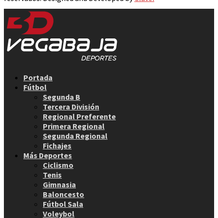
Facebook
Twitter
Instagram
Youtube
Email
Portada
Fútbol
Segunda B
Tercera División
Regional Preferente
Primera Regional
Segunda Regional
Fichajes
Más Deportes
Ciclismo
Tenis
Gimnasia
Baloncesto
Fútbol Sala
Voleybol