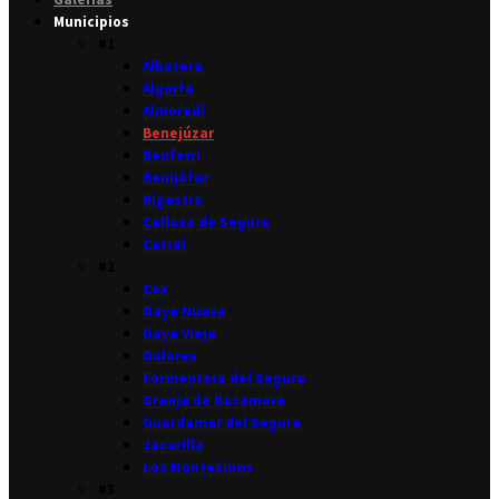
Municipios
#1
Albatera
Algorfa
Almoradí
Benejúzar
Benferri
Benijófar
Bigastro
Callosa de Segura
Catral
#2
Cox
Daya Nueva
Daya Vieja
Dolores
Formentera del Segura
Granja de Rocamora
Guardamar del Segura
Jacarilla
Los Montesinos
#3