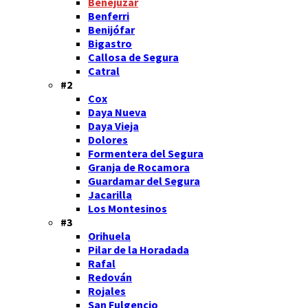
Benejúzar
Benferri
Benijófar
Bigastro
Callosa de Segura
Catral
#2
Cox
Daya Nueva
Daya Vieja
Dolores
Formentera del Segura
Granja de Rocamora
Guardamar del Segura
Jacarilla
Los Montesinos
#3
Orihuela
Pilar de la Horadada
Rafal
Redován
Rojales
San Fulgencio