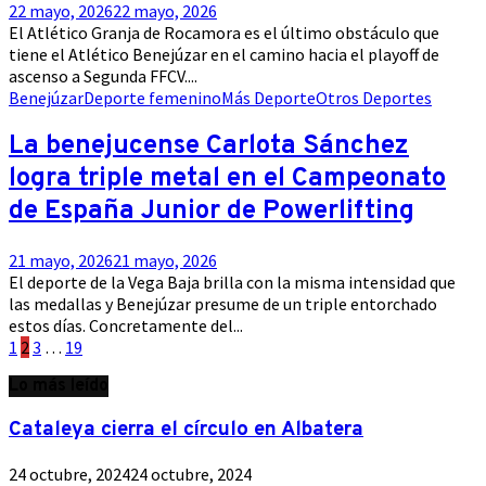
22 mayo, 2026
22 mayo, 2026
El Atlético Granja de Rocamora es el último obstáculo que
tiene el Atlético Benejúzar en el camino hacia el playoff de
ascenso a Segunda FFCV....
Benejúzar
Deporte femenino
Más Deporte
Otros Deportes
La benejucense Carlota Sánchez
logra triple metal en el Campeonato
de España Junior de Powerlifting
21 mayo, 2026
21 mayo, 2026
El deporte de la Vega Baja brilla con la misma intensidad que
las medallas y Benejúzar presume de un triple entorchado
estos días. Concretamente del...
Paginación
1
2
3
…
19
de
Lo más leído
entradas
Cataleya cierra el círculo en Albatera
24 octubre, 2024
24 octubre, 2024