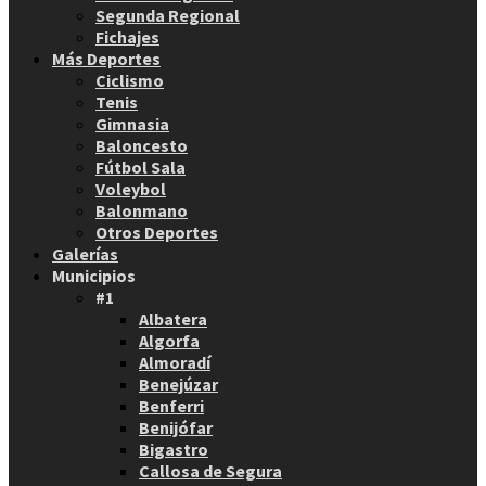
Segunda Regional
Fichajes
Más Deportes
Ciclismo
Tenis
Gimnasia
Baloncesto
Fútbol Sala
Voleybol
Balonmano
Otros Deportes
Galerías
Municipios
#1
Albatera
Algorfa
Almoradí
Benejúzar
Benferri
Benijófar
Bigastro
Callosa de Segura