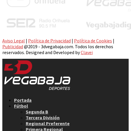
Aviso Legal
|
Política de Privacidad
|
Política de Cookies
|
Publicidad
@2019 - 3dvegabaja.com. Todos los derechos
reservados. Designed and Developed by
Clavei
Facebook
Twitter
Instagram
Youtube
Email
Portada
Fútbol
Segunda B
Tercera División
Regional Preferente
Primera Regional