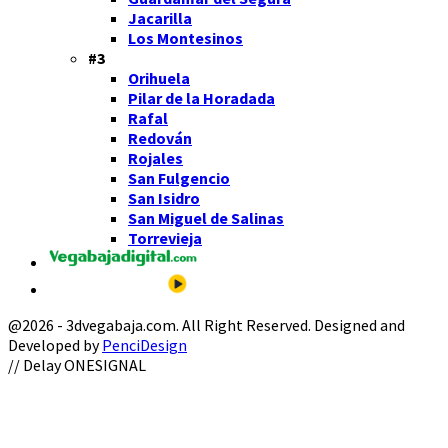
Jacarilla
Los Montesinos
#3
Orihuela
Pilar de la Horadada
Rafal
Redován
Rojales
San Fulgencio
San Isidro
San Miguel de Salinas
Torrevieja
@2026 - 3dvegabaja.com. All Right Reserved. Designed and
Developed by
PenciDesign
Facebook
Twitter
Instagram
Youtube
Email
// Delay ONESIGNAL