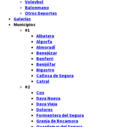
Voleybol
Balonmano
Otros Deportes
Galerías
Municipios
#1
Albatera
Algorfa
Almoradí
Benejúzar
Benferri
Benijófar
Bigastro
Callosa de Segura
Catral
#2
Cox
Daya Nueva
Daya Vieja
Dolores
Formentera del Segura
Granja de Rocamora
Guardamar del Segura