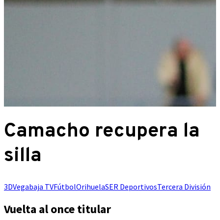
Camacho recupera la
silla
3DVegabaja TV
Fútbol
Orihuela
SER Deportivos
Tercera División
Vuelta al once titular