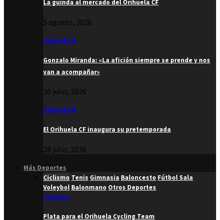
La guinda al mercado del Orihuela CF
5 agosto, 2026
Segunda B
Gonzalo Miranda: «La afición siempre se prende y nos
van a acompañar»
30 julio, 2026
Segunda B
El Orihuela CF inaugura su pretemporada
28 julio, 2026
Más Deportes
Ciclismo
Tenis
Gimnasia
Baloncesto
Fútbol Sala
Voleybol
Balonmano
Otros Deportes
Ciclismo
Plata para el Orihuela Cycling Team