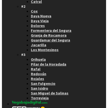
Catral
#2
Cox
Daya Nueva
Daya Vieja
Dolores
Formentera del Segura
Granja de Rocamora
Guardamar del Segura
Jacarilla
Los Montesinos
#3
Orihuela
Pilar de la Horadada
Rafal
Redován
Rojales
San Fulgencio
San Isidro
San Miguel de Salinas
Torrevieja