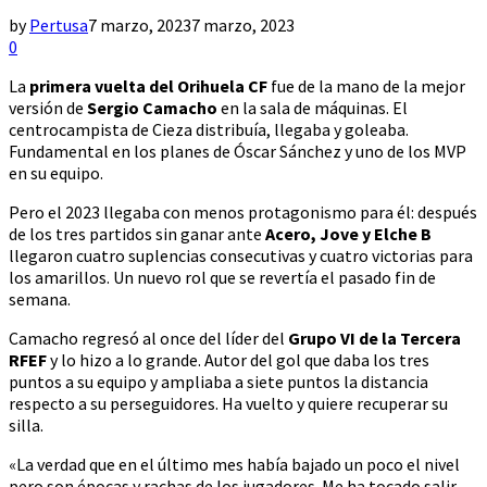
by
Pertusa
7 marzo, 2023
7 marzo, 2023
0
La
primera vuelta del Orihuela CF
fue de la mano de la mejor
versión de
Sergio Camacho
en la sala de máquinas. El
centrocampista de Cieza distribuía, llegaba y goleaba.
Fundamental en los planes de Óscar Sánchez y uno de los MVP
en su equipo.
Pero el 2023 llegaba con menos protagonismo para él: después
de los tres partidos sin ganar ante
Acero, Jove y Elche B
llegaron cuatro suplencias consecutivas y cuatro victorias para
los amarillos. Un nuevo rol que se revertía el pasado fin de
semana.
Camacho regresó al once del líder del
Grupo VI de la Tercera
RFEF
y lo hizo a lo grande. Autor del gol que daba los tres
puntos a su equipo y ampliaba a siete puntos la distancia
respecto a su perseguidores. Ha vuelto y quiere recuperar su
silla.
«La verdad que en el último mes había bajado un poco el nivel
pero son épocas y rachas de los jugadores. Me ha tocado salir