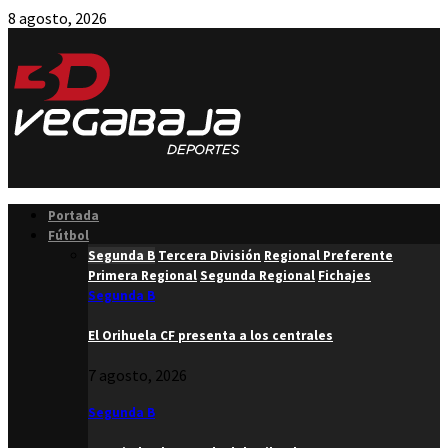
8 agosto, 2026
Facebook
Twitter
Instagram
Youtube
Email
Portada
Fútbol
Segunda B
Tercera División
Regional Preferente
Primera Regional
Segunda Regional
Fichajes
Segunda B
El Orihuela CF presenta a los centrales
7 agosto, 2026
Segunda B