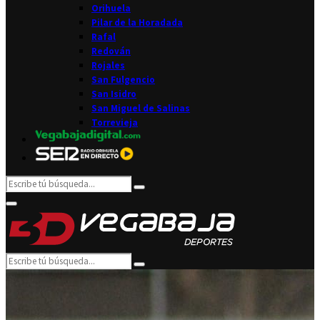
Orihuela
Pilar de la Horadada
Rafal
Redován
Rojales
San Fulgencio
San Isidro
San Miguel de Salinas
Torrevieja
Search
Search
for:
Facebook
Twitter
Instagram
Youtube
Email
Primary
Menu
Search
Search
for: