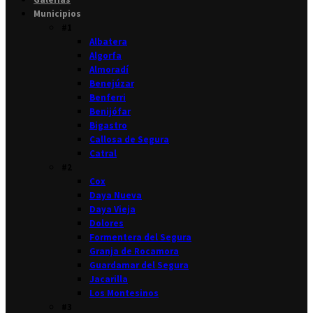
Municipios
#1
Albatera
Algorfa
Almoradí
Benejúzar
Benferri
Benijófar
Bigastro
Callosa de Segura
Catral
#2
Cox
Daya Nueva
Daya Vieja
Dolores
Formentera del Segura
Granja de Rocamora
Guardamar del Segura
Jacarilla
Los Montesinos
#3