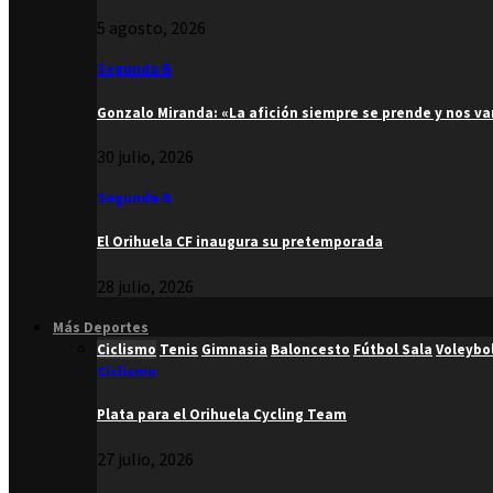
5 agosto, 2026
Segunda B
Gonzalo Miranda: «La afición siempre se prende y nos v
30 julio, 2026
Segunda B
El Orihuela CF inaugura su pretemporada
28 julio, 2026
Más Deportes
Ciclismo
Tenis
Gimnasia
Baloncesto
Fútbol Sala
Voleybo
Ciclismo
Plata para el Orihuela Cycling Team
27 julio, 2026