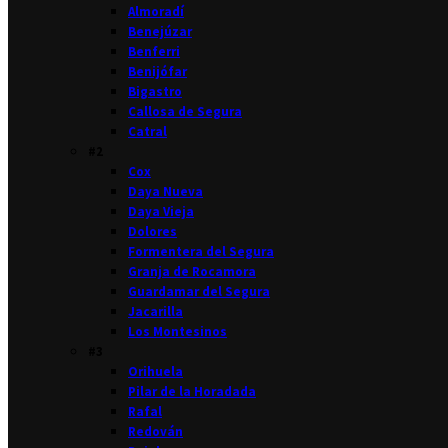
Almoradí
Benejúzar
Benferri
Benijófar
Bigastro
Callosa de Segura
Catral
#2
Cox
Daya Nueva
Daya Vieja
Dolores
Formentera del Segura
Granja de Rocamora
Guardamar del Segura
Jacarilla
Los Montesinos
#3
Orihuela
Pilar de la Horadada
Rafal
Redován