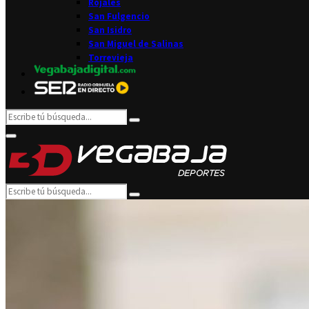
Rojales
San Fulgencio
San Isidro
San Miguel de Salinas
Torrevieja
Search
Search
for:
Facebook
Twitter
Instagram
Youtube
Email
Primary
Menu
Search
Search
for: