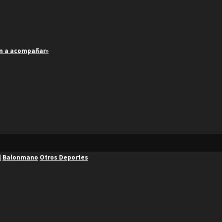
an a acompañar»
l
Balonmano
Otros Deportes