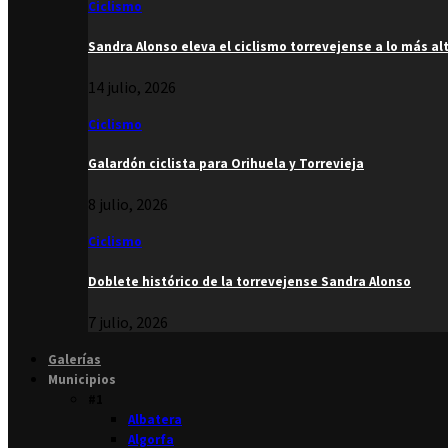
Ciclismo
Sandra Alonso eleva el ciclismo torrevejense a lo más al
14 julio, 2026
Ciclismo
Galardón ciclista para Orihuela y Torrevieja
8 julio, 2026
Ciclismo
Doblete histórico de la torrevejense Sandra Alonso
7 julio, 2026
Galerías
Municipios
#1
Albatera
Algorfa