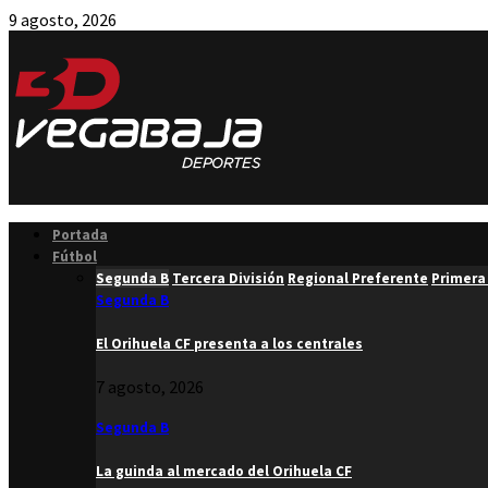
9 agosto, 2026
Facebook
Twitter
Instagram
Youtube
Email
Portada
Fútbol
Segunda B
Tercera División
Regional Preferente
Primera
Segunda B
El Orihuela CF presenta a los centrales
7 agosto, 2026
Segunda B
La guinda al mercado del Orihuela CF