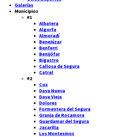
Galerías
Municipios
#1
Albatera
Algorfa
Almoradí
Benejúzar
Benferri
Benijófar
Bigastro
Callosa de Segura
Catral
#2
Cox
Daya Nueva
Daya Vieja
Dolores
Formentera del Segura
Granja de Rocamora
Guardamar del Segura
Jacarilla
Los Montesinos