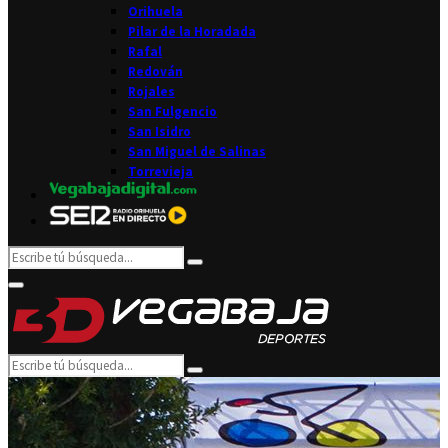
Orihuela
Pilar de la Horadada
Rafal
Redován
Rojales
San Fulgencio
San Isidro
San Miguel de Salinas
Torrevieja
Search
Search
for:
Facebook
Twitter
Instagram
Youtube
Email
Primary
Menu
Search
Search
for: