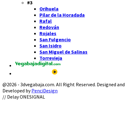
#3
Orihuela
Pilar de la Horadada
Rafal
Redován
Rojales
San Fulgencio
San Isidro
San Miguel de Salinas
Torrevieja
@2026 - 3dvegabaja.com. All Right Reserved. Designed and
Developed by
PenciDesign
Facebook
Twitter
Instagram
Youtube
Email
// Delay ONESIGNAL