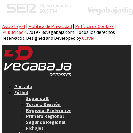
Aviso Legal
|
Política de Privacidad
|
Política de Cookies
|
Publicidad
@2019 - 3dvegabaja.com. Todos los derechos
reservados. Designed and Developed by
Clavei
Facebook
Twitter
Instagram
Youtube
Email
Portada
Fútbol
Segunda B
Tercera División
Regional Preferente
Primera Regional
Segunda Regional
Fichajes