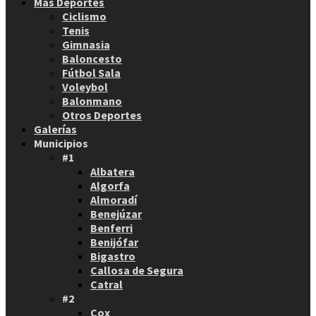
Más Deportes
Ciclismo
Tenis
Gimnasia
Baloncesto
Fútbol Sala
Voleybol
Balonmano
Otros Deportes
Galerías
Municipios
#1
Albatera
Algorfa
Almoradí
Benejúzar
Benferri
Benijófar
Bigastro
Callosa de Segura
Catral
#2
Cox