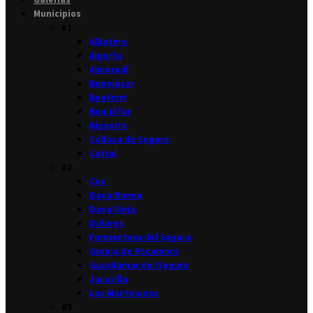
Municipios
#1
Albatera
Algorfa
Almoradí
Benejúzar
Benferri
Benijófar
Bigastro
Callosa de Segura
Catral
#2
Cox
Daya Nueva
Daya Vieja
Dolores
Formentera del Segura
Granja de Rocamora
Guardamar del Segura
Jacarilla
Los Montesinos
#3