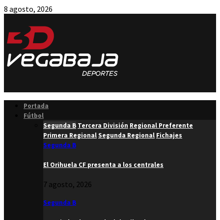
8 agosto, 2026
Facebook
Twitter
Instagram
Youtube
Email
Portada
Fútbol
Segunda B
Tercera División
Regional Preferente
Primera Regional
Segunda Regional
Fichajes
Segunda B
El Orihuela CF presenta a los centrales
7 agosto, 2026
Segunda B