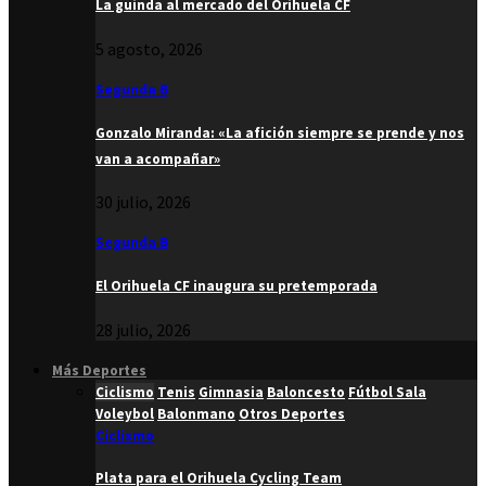
La guinda al mercado del Orihuela CF
5 agosto, 2026
Segunda B
Gonzalo Miranda: «La afición siempre se prende y nos
van a acompañar»
30 julio, 2026
Segunda B
El Orihuela CF inaugura su pretemporada
28 julio, 2026
Más Deportes
Ciclismo
Tenis
Gimnasia
Baloncesto
Fútbol Sala
Voleybol
Balonmano
Otros Deportes
Ciclismo
Plata para el Orihuela Cycling Team