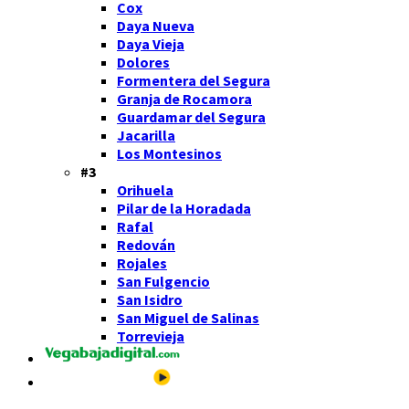
Cox
Daya Nueva
Daya Vieja
Dolores
Formentera del Segura
Granja de Rocamora
Guardamar del Segura
Jacarilla
Los Montesinos
#3
Orihuela
Pilar de la Horadada
Rafal
Redován
Rojales
San Fulgencio
San Isidro
San Miguel de Salinas
Torrevieja