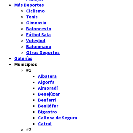
Más Deportes
Ciclismo
Tenis
Gimnasia
Baloncesto
Fútbol Sala
Voleybol
Balonmano
Otros Deportes
Galerías
Municipios
#1
Albatera
Algorfa
Almoradí
Benejúzar
Benferri
Benijófar
Bigastro
Callosa de Segura
Catral
#2