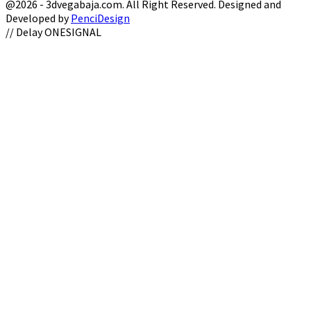
@2026 - 3dvegabaja.com. All Right Reserved. Designed and
Developed by
PenciDesign
Facebook
Twitter
Instagram
Youtube
Email
// Delay ONESIGNAL