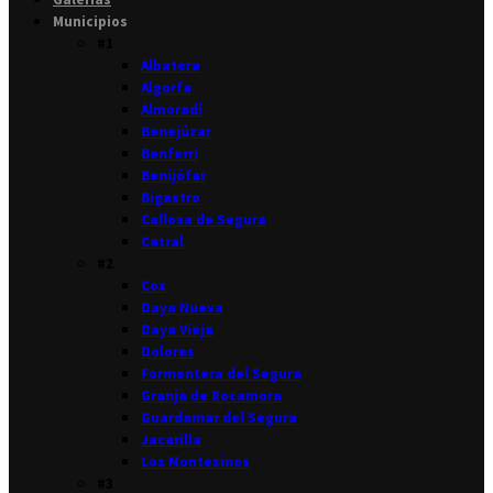
Municipios
#1
Albatera
Algorfa
Almoradí
Benejúzar
Benferri
Benijófar
Bigastro
Callosa de Segura
Catral
#2
Cox
Daya Nueva
Daya Vieja
Dolores
Formentera del Segura
Granja de Rocamora
Guardamar del Segura
Jacarilla
Los Montesinos
#3