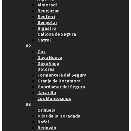
Almoradí
Benejúzar
Benferri
Benijófar
Bigastro
Callosa de Segura
Catral
#2
Cox
Daya Nueva
Daya Vieja
Dolores
Formentera del Segura
Granja de Rocamora
Guardamar del Segura
Jacarilla
Los Montesinos
#3
Orihuela
Pilar de la Horadada
Rafal
Redován