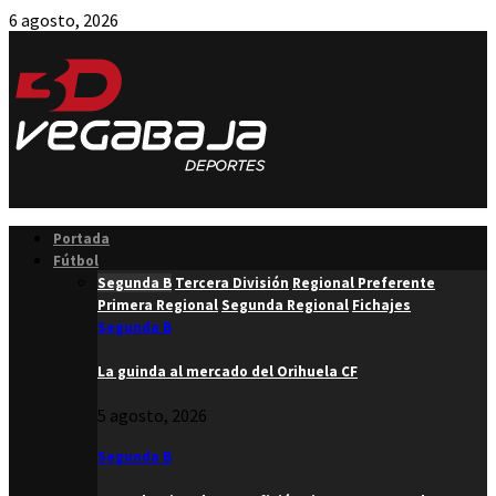
6 agosto, 2026
Facebook
Twitter
Instagram
Youtube
Email
Portada
Fútbol
Segunda B
Tercera División
Regional Preferente
Primera Regional
Segunda Regional
Fichajes
Segunda B
La guinda al mercado del Orihuela CF
5 agosto, 2026
Segunda B