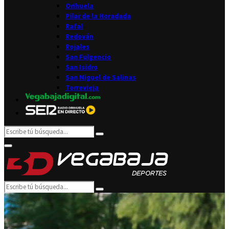
Orihuela
Pilar de la Horadada
Rafal
Redován
Rojales
San Fulgencio
San Isidro
San Miguel de Salinas
Torrevieja
Search
Search
for:
Facebook
Twitter
Instagram
Youtube
Email
Primary
Menu
Search
Search
for: