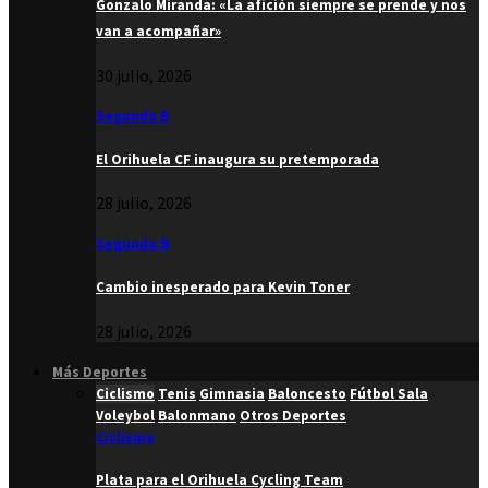
Gonzalo Miranda: «La afición siempre se prende y nos
van a acompañar»
30 julio, 2026
Segunda B
El Orihuela CF inaugura su pretemporada
28 julio, 2026
Segunda B
Cambio inesperado para Kevin Toner
28 julio, 2026
Más Deportes
Ciclismo
Tenis
Gimnasia
Baloncesto
Fútbol Sala
Voleybol
Balonmano
Otros Deportes
Ciclismo
Plata para el Orihuela Cycling Team