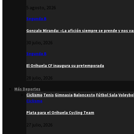
5 agosto, 2026
Segunda B
Gonzalo Miranda: «La afición siempre se prende y nos v
30 julio, 2026
Segunda B
El Orihuela CF inaugura su pretemporada
28 julio, 2026
Más Deportes
Ciclismo
Tenis
Gimnasia
Baloncesto
Fútbol Sala
Voleybo
Ciclismo
Plata para el Orihuela Cycling Team
27 julio, 2026