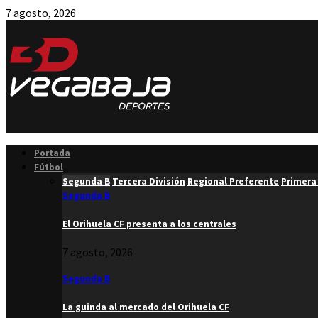
7 agosto, 2026
Facebook
Twitter
Instagram
Youtube
Email
Portada
Fútbol
Segunda B
Tercera División
Regional Preferente
Primera
Segunda B
El Orihuela CF presenta a los centrales
7 agosto, 2026
Segunda B
La guinda al mercado del Orihuela CF