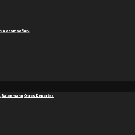
an a acompañar»
l
Balonmano
Otros Deportes