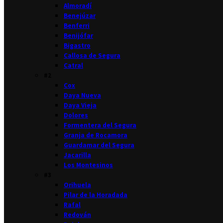
Almoradí
Benejúzar
Benferri
Benijófar
Bigastro
Callosa de Segura
Catral
#2
Cox
Daya Nueva
Daya Vieja
Dolores
Formentera del Segura
Granja de Rocamora
Guardamar del Segura
Jacarilla
Los Montesinos
#3
Orihuela
Pilar de la Horadada
Rafal
Redován