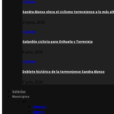
Ciclismo
Sandra Alonso eleva el ciclismo torrevejense a lo más al
14 julio, 2026
Ciclismo
Galardón ciclista para Orihuela y Torrevieja
8 julio, 2026
Ciclismo
Doblete histórico de la torrevejense Sandra Alonso
7 julio, 2026
Galerías
Municipios
#1
Albatera
Algorfa