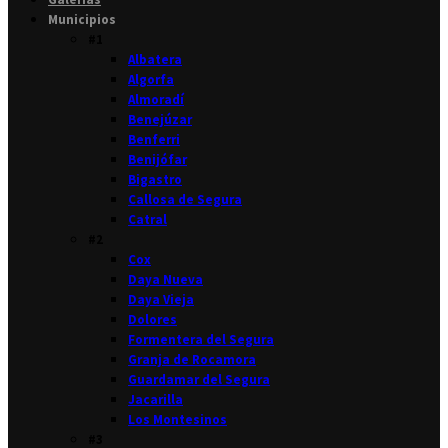
Municipios
#1
Albatera
Algorfa
Almoradí
Benejúzar
Benferri
Benijófar
Bigastro
Callosa de Segura
Catral
#2
Cox
Daya Nueva
Daya Vieja
Dolores
Formentera del Segura
Granja de Rocamora
Guardamar del Segura
Jacarilla
Los Montesinos
#3