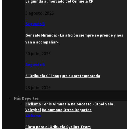
La guinda al mercado del Orihuela CF
5 agosto, 2026
Segunda B
Gonzalo Miranda: «La afición siempre se prende y nos
van a acompañar»
30 julio, 2026
Segunda B
El Orihuela CF inaugura su pretemporada
28 julio, 2026
Más Deportes
Ciclismo
Tenis
Gimnasia
Baloncesto
Fútbol Sala
Voleybol
Balonmano
Otros Deportes
Ciclismo
Plata para el Orihuela Cycling Team