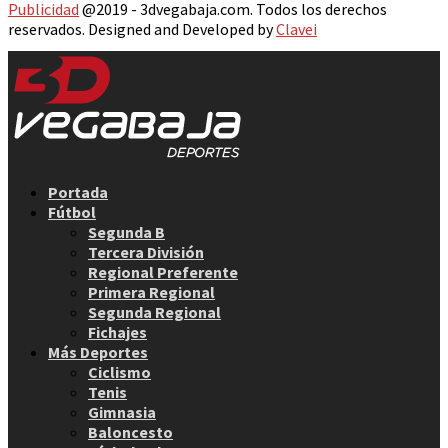
Publicidad
@2019 - 3dvegabaja.com. Todos los derechos
reservados. Designed and Developed by
Clavei
Facebook
Twitter
Instagram
Youtube
Email
Portada
Fútbol
Segunda B
Tercera División
Regional Preferente
Primera Regional
Segunda Regional
Fichajes
Más Deportes
Ciclismo
Tenis
Gimnasia
Baloncesto