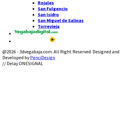
Rojales
San Fulgencio
San Isidro
San Miguel de Salinas
Torrevieja
@2026 - 3dvegabaja.com. All Right Reserved. Designed and
Developed by
PenciDesign
Facebook
Twitter
Instagram
Youtube
Email
// Delay ONESIGNAL