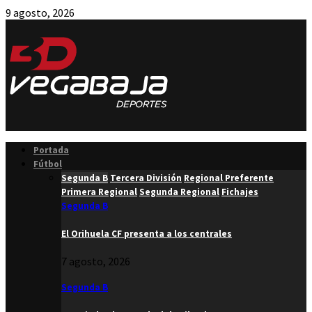
9 agosto, 2026
Facebook
Twitter
Instagram
Youtube
Email
Portada
Fútbol
Segunda B
Tercera División
Regional Preferente
Primera Regional
Segunda Regional
Fichajes
Segunda B
El Orihuela CF presenta a los centrales
7 agosto, 2026
Segunda B