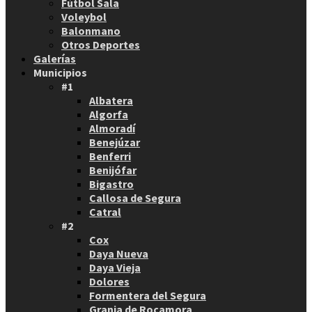
Fútbol Sala
Voleybol
Balonmano
Otros Deportes
Galerías
Municipios
#1
Albatera
Algorfa
Almoradí
Benejúzar
Benferri
Benijófar
Bigastro
Callosa de Segura
Catral
#2
Cox
Daya Nueva
Daya Vieja
Dolores
Formentera del Segura
Granja de Rocamora