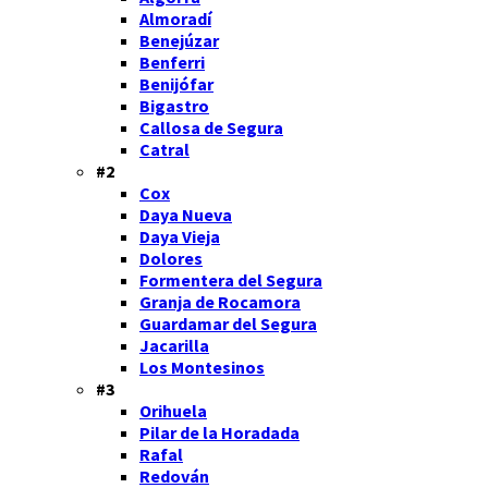
Almoradí
Benejúzar
Benferri
Benijófar
Bigastro
Callosa de Segura
Catral
#2
Cox
Daya Nueva
Daya Vieja
Dolores
Formentera del Segura
Granja de Rocamora
Guardamar del Segura
Jacarilla
Los Montesinos
#3
Orihuela
Pilar de la Horadada
Rafal
Redován