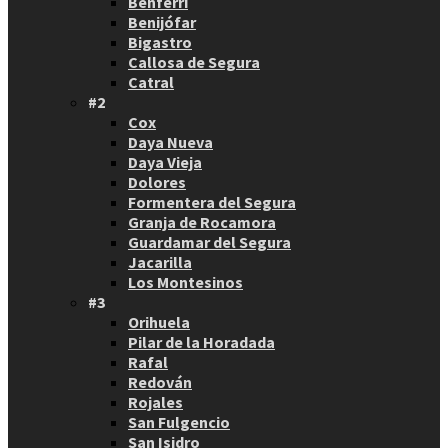
Benferri
Benijófar
Bigastro
Callosa de Segura
Catral
#2
Cox
Daya Nueva
Daya Vieja
Dolores
Formentera del Segura
Granja de Rocamora
Guardamar del Segura
Jacarilla
Los Montesinos
#3
Orihuela
Pilar de la Horadada
Rafal
Redován
Rojales
San Fulgencio
San Isidro