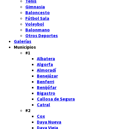
Tenis
Gimnasia
Baloncesto
Fútbol Sala
Voleybol
Balonmano
Otros Deportes
Galerías
Municipios
#1
Albatera
Algorfa
Almoradí
Benejúzar
Benferri
Benijófar
Bigastro
Callosa de Segura
Catral
#2
Cox
Daya Nueva
Daya Vieja