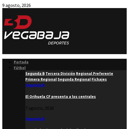
9 agosto, 2026
Facebook
Twitter
Instagram
Youtube
Email
Portada
Fútbol
Segunda B
Tercera División
Regional Preferente
Primera Regional
Segunda Regional
Fichajes
Segunda B
El Orihuela CF presenta a los centrales
7 agosto, 2026
Segunda B