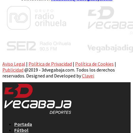
Aviso Legal
|
Política de Privacidad
|
Política de Cookies
|
Publicidad
@2019 - 3dvegabaja.com. Todos los derechos
reservados. Designed and Developed by
Clavei
Facebook
Twitter
Instagram
Youtube
Email
Portada
Fútbol