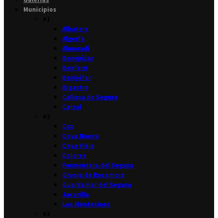
Municipios
#1
Albatera
Algorfa
Almoradí
Benejúzar
Benferri
Benijófar
Bigastro
Callosa de Segura
Catral
#2
Cox
Daya Nueva
Daya Vieja
Dolores
Formentera del Segura
Granja de Rocamora
Guardamar del Segura
Jacarilla
Los Montesinos
#3