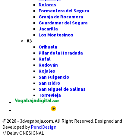
Dolores
Formentera del Segura
Granja de Rocamora
Guardamar del Segura
Jacarilla
Los Montesinos
#3
Orihuela
Pilar de la Horadada
Rafal
Redován
Rojales
San Fulgencio
San Isidro
San Miguel de Salinas
Torrevieja
@2026 - 3dvegabaja.com. All Right Reserved. Designed and
Developed by
PenciDesign
Facebook
Twitter
Instagram
Youtube
Email
// Delay ONESIGNAL