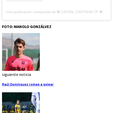
Una publicación compartida de ⚽️ CATRAL CASTRUM CF ⚽️ (@catral_castrumcf)
FOTO: MANOLO GONZÁLVEZ
siguiente noticia
Raúl Domínguez rompe a golear