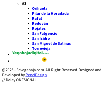
#3
Orihuela
Pilar de la Horadada
Rafal
Redován
Rojales
San Fulgencio
San Isidro
San Miguel de Salinas
Torrevieja
@2026 - 3dvegabaja.com. All Right Reserved. Designed and
Developed by
PenciDesign
Facebook
Twitter
Instagram
Youtube
Email
// Delay ONESIGNAL