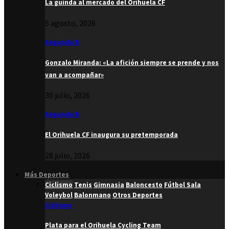
La guinda al mercado del Orihuela CF
5 agosto, 2026
Segunda B
Gonzalo Miranda: «La afición siempre se prende y nos
van a acompañar»
30 julio, 2026
Segunda B
El Orihuela CF inaugura su pretemporada
28 julio, 2026
Más Deportes
Ciclismo
Tenis
Gimnasia
Baloncesto
Fútbol Sala
Voleybol
Balonmano
Otros Deportes
Ciclismo
Plata para el Orihuela Cycling Team