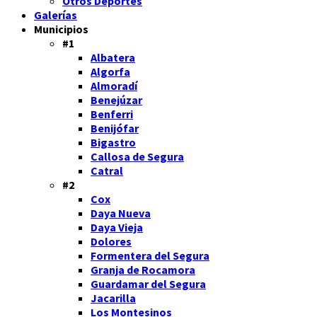
Otros Deportes
Galerías
Municipios
#1
Albatera
Algorfa
Almoradí
Benejúzar
Benferri
Benijófar
Bigastro
Callosa de Segura
Catral
#2
Cox
Daya Nueva
Daya Vieja
Dolores
Formentera del Segura
Granja de Rocamora
Guardamar del Segura
Jacarilla
Los Montesinos