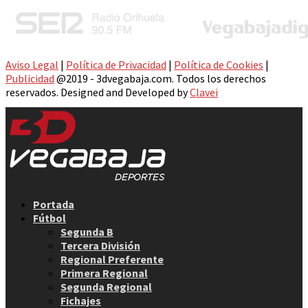
Aviso Legal
|
Política de Privacidad
|
Política de Cookies
|
Publicidad
@2019 - 3dvegabaja.com. Todos los derechos
reservados. Designed and Developed by
Clavei
Facebook
Twitter
Instagram
Youtube
Email
Portada
Fútbol
Segunda B
Tercera División
Regional Preferente
Primera Regional
Segunda Regional
Fichajes