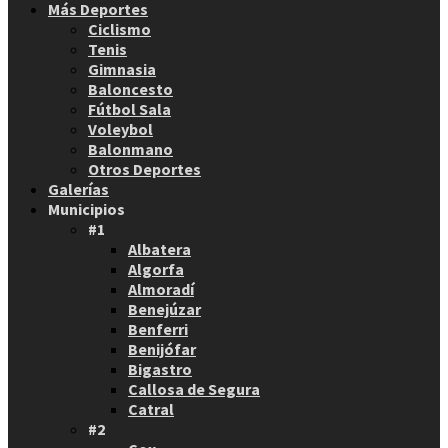
Más Deportes
Ciclismo
Tenis
Gimnasia
Baloncesto
Fútbol Sala
Voleybol
Balonmano
Otros Deportes
Galerías
Municipios
#1
Albatera
Algorfa
Almoradí
Benejúzar
Benferri
Benijófar
Bigastro
Callosa de Segura
Catral
#2