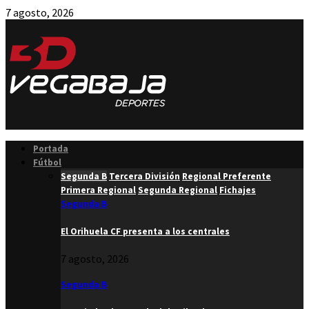
7 agosto, 2026
Facebook
Twitter
Instagram
Youtube
Email
Portada
Fútbol
Segunda B
Tercera División
Regional Preferente
Primera Regional
Segunda Regional
Fichajes
Segunda B
El Orihuela CF presenta a los centrales
7 agosto, 2026
Segunda B