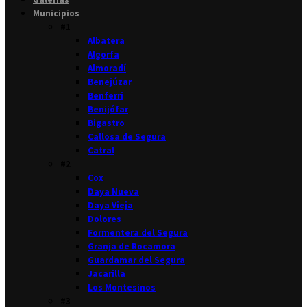
Municipios
#1
Albatera
Algorfa
Almoradí
Benejúzar
Benferri
Benijófar
Bigastro
Callosa de Segura
Catral
#2
Cox
Daya Nueva
Daya Vieja
Dolores
Formentera del Segura
Granja de Rocamora
Guardamar del Segura
Jacarilla
Los Montesinos
#3