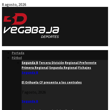
8 agosto, 2026
Facebook
Twitter
Instagram
Youtube
Email
Portada
Fútbol
Segunda B
Tercera División
Regional Preferente
Primera Regional
Segunda Regional
Fichajes
Segunda B
El Orihuela CF presenta a los centrales
7 agosto, 2026
Segunda B