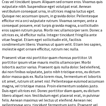
Cras vel tincidunt ipsum. Aliquam sed ornare eros. Vivamus quis
vulputate nibh. Suspendisse eget volutpat erat. Aenean
vestibulum consequat urna, in ultrices magna luctus eget.
Quisque nec accumsan ipsum, in gravida dolor. Pellentesque
efficitur mi a orci vulputate rutrum. Vivamus semper, ante a
consequat posuere, erat turpis gravida magna, a sollicitudin
eros sapien rutrum purus. Morbi nec ullamcorper sem. Donec a
ultrices ex, id efficitur nulla. Integer tincidunt fringilla ante
vitae feugiat. Etiam eget sollicitudin elit, facilisis
condimentum libero. Vivamus ut quam velit. Etiam leo sapien,
molestie eget ornare efficitur, rutrum nec nulla.
Praesent vitae nisi porttitor quam rhoncus porttitor. Ut
porttitor ipsum vitae mauris mollis ullamcorper. Morbi
lobortis auctor varius. Praesent quis nulla dolor. Sed eleifend,
dui non finibus vulputate, justo nibh tristique eros, eu dictum
dolor massa quis ex. Nulla lorem risus, fermentum et lobortis
sit amet, rutrum sit amet nisl. Pellentesque euismod accumsan
magna, vel tristique massa. Proin elementum sodales justo.
Duis eget ultrices est. Donec porttitor diam quam, eu dictum
libero aliquet non. Vestibulum eget placerat erat, in pulvinar
felis. Aenean maximus vel lectus ut eleifend. Aenean nec
pellentesque arcu, tincidunt fermentum justo. Praesent vel