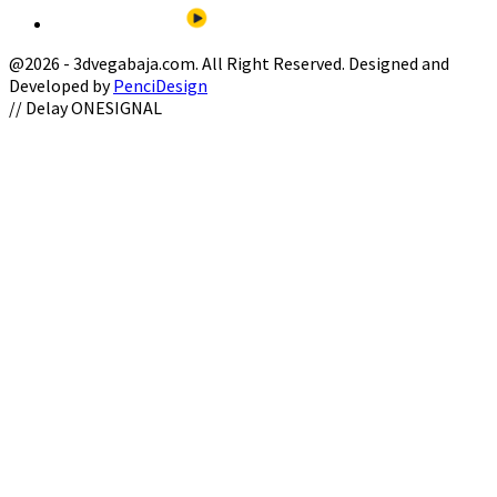
@2026 - 3dvegabaja.com. All Right Reserved. Designed and
Developed by
PenciDesign
Facebook
Twitter
Instagram
Youtube
Email
// Delay ONESIGNAL