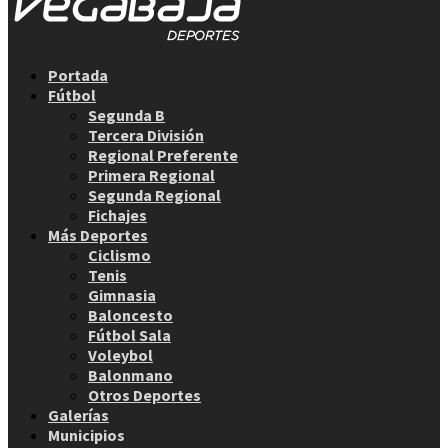
Facebook
Twitter
Instagram
Youtube
Email
Portada
Fútbol
Segunda B
Tercera División
Regional Preferente
Primera Regional
Segunda Regional
Fichajes
Más Deportes
Ciclismo
Tenis
Gimnasia
Baloncesto
Fútbol Sala
Voleybol
Balonmano
Otros Deportes
Galerías
Municipios