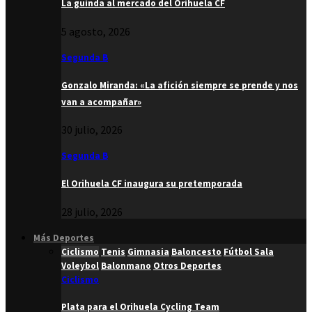
La guinda al mercado del Orihuela CF
5 agosto, 2026
Segunda B
Gonzalo Miranda: «La afición siempre se prende y nos
van a acompañar»
30 julio, 2026
Segunda B
El Orihuela CF inaugura su pretemporada
28 julio, 2026
Más Deportes
Ciclismo
Tenis
Gimnasia
Baloncesto
Fútbol Sala
Voleybol
Balonmano
Otros Deportes
Ciclismo
Plata para el Orihuela Cycling Team