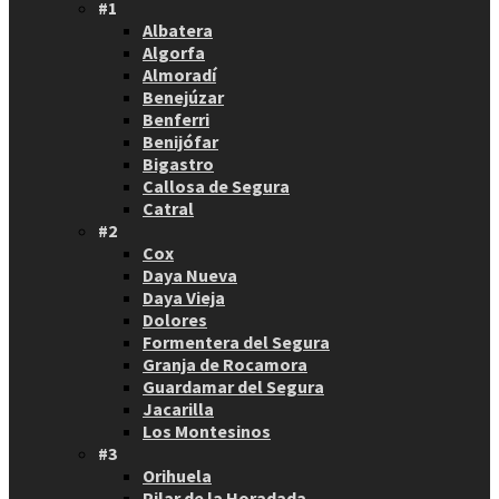
#1
Albatera
Algorfa
Almoradí
Benejúzar
Benferri
Benijófar
Bigastro
Callosa de Segura
Catral
#2
Cox
Daya Nueva
Daya Vieja
Dolores
Formentera del Segura
Granja de Rocamora
Guardamar del Segura
Jacarilla
Los Montesinos
#3
Orihuela
Pilar de la Horadada