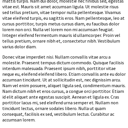
mattis turpis. Nam dui dolor, molestie nec finibus sed, egestas
vitae est. Mauris sit amet accumsan ligula. Ut molestie risus
sed tellus pretium, vitae tempor nulla pellentesque. Vivamus
vitae eleifend turpis, eu sagittis eros. Nam pellentesque, leo at
cursus porttitor, turpis metus cursus diam, eu faucibus dolor
lorem non orci. Nulla vel lorem non mi accumsan feugiat.
Integer eleifend fermentum mauris id ullamcorper. Proin vel
tellus pretium, ornare nibh et, consectetur nibh. Vestibulum
varius dolor diam.
Donec vitae imperdiet nisi. Nullam convallis vitae arcu a
molestie. Praesent tempus dictum commodo. Quisque facilisis
interdum malesuada. Praesent ipsum nibh, porttitor vitae
neque eu, eleifend eleifend libero. Etiam convallis ante eu dolor
accumsan tincidunt. Ut at sollicitudin est, nec dignissim arcu.
Nam vel enim posuere, aliquet ligula sed, condimentum mauris.
Nam dictum nibh et eros cursus, a congue orci porttitor. Etiam
id elit aliquet ante egestas suscipit. Aenean et ligula ex. Cras
porttitor lacus mi, sed eleifend urna semper et. Nullam non
tincidunt lectus, ornare sodales libero. Nulla ut quam
consequat, facilisis ex sed, vestibulum lectus. Curabitur ac
accumsan lorem.