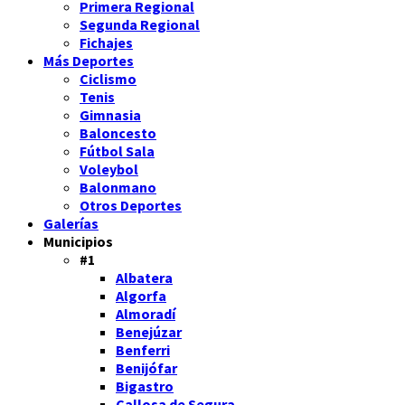
Primera Regional
Segunda Regional
Fichajes
Más Deportes
Ciclismo
Tenis
Gimnasia
Baloncesto
Fútbol Sala
Voleybol
Balonmano
Otros Deportes
Galerías
Municipios
#1
Albatera
Algorfa
Almoradí
Benejúzar
Benferri
Benijófar
Bigastro
Callosa de Segura