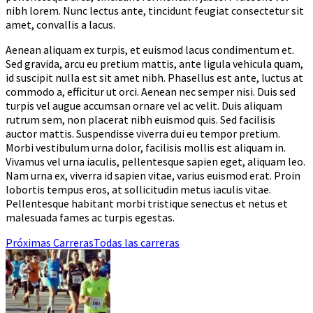
nibh lorem. Nunc lectus ante, tincidunt feugiat consectetur sit
amet, convallis a lacus.
Aenean aliquam ex turpis, et euismod lacus condimentum et.
Sed gravida, arcu eu pretium mattis, ante ligula vehicula quam,
id suscipit nulla est sit amet nibh. Phasellus est ante, luctus at
commodo a, efficitur ut orci. Aenean nec semper nisi. Duis sed
turpis vel augue accumsan ornare vel ac velit. Duis aliquam
rutrum sem, non placerat nibh euismod quis. Sed facilisis
auctor mattis. Suspendisse viverra dui eu tempor pretium.
Morbi vestibulum urna dolor, facilisis mollis est aliquam in.
Vivamus vel urna iaculis, pellentesque sapien eget, aliquam leo.
Nam urna ex, viverra id sapien vitae, varius euismod erat. Proin
lobortis tempus eros, at sollicitudin metus iaculis vitae.
Pellentesque habitant morbi tristique senectus et netus et
malesuada fames ac turpis egestas.
Próximas Carreras
Todas las carreras