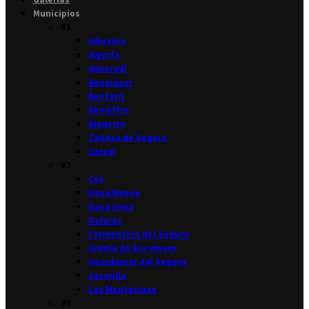
Municipios
#1
Albatera
Algorfa
Almoradí
Benejúzar
Benferri
Benijófar
Bigastro
Callosa de Segura
Catral
#2
Cox
Daya Nueva
Daya Vieja
Dolores
Formentera del Segura
Granja de Rocamora
Guardamar del Segura
Jacarilla
Los Montesinos
#3