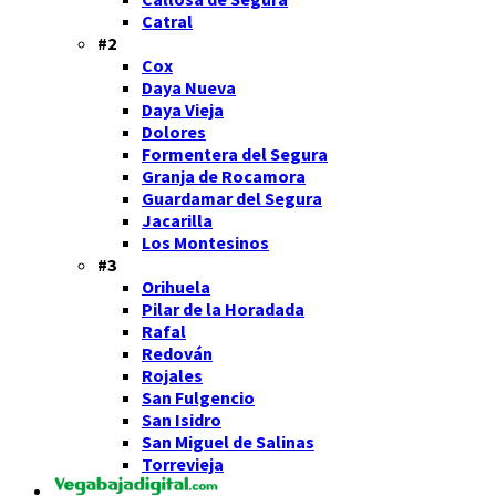
Catral
#2
Cox
Daya Nueva
Daya Vieja
Dolores
Formentera del Segura
Granja de Rocamora
Guardamar del Segura
Jacarilla
Los Montesinos
#3
Orihuela
Pilar de la Horadada
Rafal
Redován
Rojales
San Fulgencio
San Isidro
San Miguel de Salinas
Torrevieja