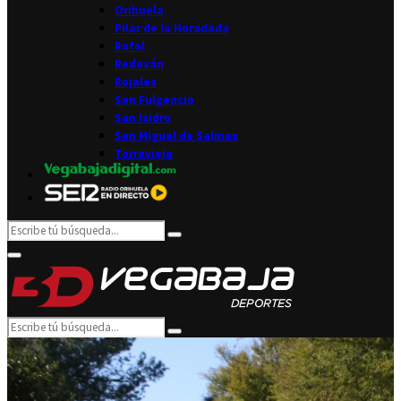
Orihuela
Pilar de la Horadada
Rafal
Redován
Rojales
San Fulgencio
San Isidro
San Miguel de Salinas
Torrevieja
Search
Search
for:
Facebook
Twitter
Instagram
Youtube
Email
Primary
Menu
Search
Search
for: