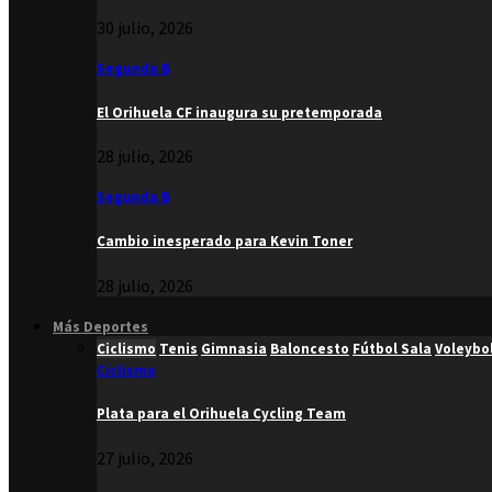
30 julio, 2026
Segunda B
El Orihuela CF inaugura su pretemporada
28 julio, 2026
Segunda B
Cambio inesperado para Kevin Toner
28 julio, 2026
Más Deportes
Ciclismo
Tenis
Gimnasia
Baloncesto
Fútbol Sala
Voleybo
Ciclismo
Plata para el Orihuela Cycling Team
27 julio, 2026