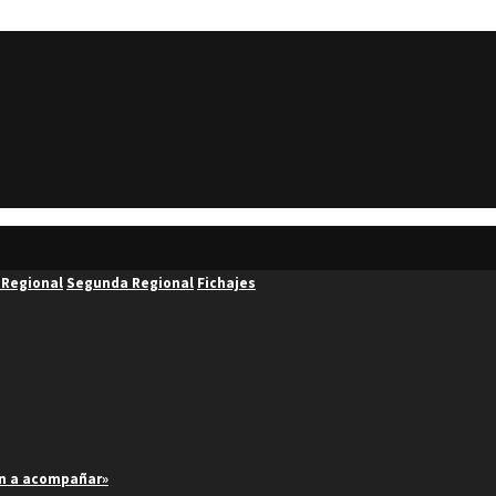
 Regional
Segunda Regional
Fichajes
an a acompañar»