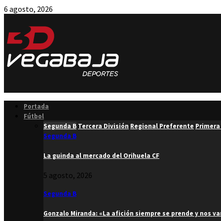
6 agosto, 2026
Facebook
Twitter
Instagram
Youtube
Email
Portada
Fútbol
Segunda B
Tercera División
Regional Preferente
Primera
Segunda B
La guinda al mercado del Orihuela CF
5 agosto, 2026
Segunda B
Gonzalo Miranda: «La afición siempre se prende y nos v