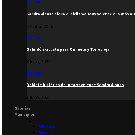
Ciclismo
Sandra Alonso eleva el ciclismo torrevejense a lo más al
14 julio, 2026
Ciclismo
Galardón ciclista para Orihuela y Torrevieja
8 julio, 2026
Ciclismo
Doblete histórico de la torrevejense Sandra Alonso
7 julio, 2026
Galerías
Municipios
#1
Albatera
Algorfa