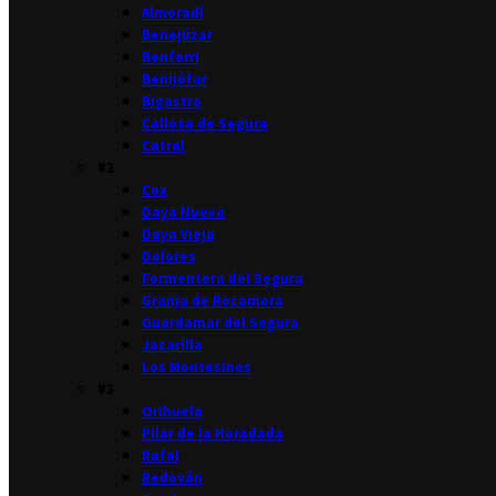
Almoradí
Benejúzar
Benferri
Benijófar
Bigastro
Callosa de Segura
Catral
#2
Cox
Daya Nueva
Daya Vieja
Dolores
Formentera del Segura
Granja de Rocamora
Guardamar del Segura
Jacarilla
Los Montesinos
#3
Orihuela
Pilar de la Horadada
Rafal
Redován