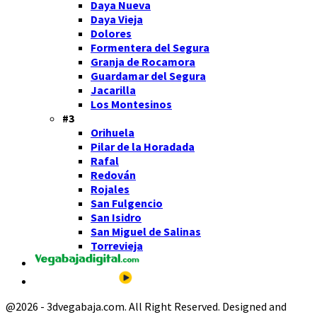
Daya Nueva
Daya Vieja
Dolores
Formentera del Segura
Granja de Rocamora
Guardamar del Segura
Jacarilla
Los Montesinos
#3
Orihuela
Pilar de la Horadada
Rafal
Redován
Rojales
San Fulgencio
San Isidro
San Miguel de Salinas
Torrevieja
@2026 - 3dvegabaja.com. All Right Reserved. Designed and