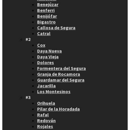
Benejúzar
Benferri
Benijófar
Bigastro
Callosa de Segura
Catral
#2
Cox
Daya Nueva
Daya Vieja
Dolores
Formentera del Segura
Granja de Rocamora
Guardamar del Segura
Jacarilla
Los Montesinos
#3
Orihuela
Pilar de la Horadada
Rafal
Redován
Rojales