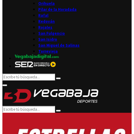
Orihuela
Pilar de la Horadada
Rafal
Redován
Rojales
San Fulgencio
San Isidro
San Miguel de Salinas
Torrevieja
Search
Search
for:
Facebook
Twitter
Instagram
Youtube
Email
Primary
Menu
Search
Search
for: