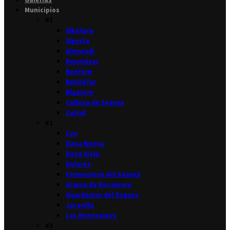
Municipios
#1
Albatera
Algorfa
Almoradí
Benejúzar
Benferri
Benijófar
Bigastro
Callosa de Segura
Catral
#2
Cox
Daya Nueva
Daya Vieja
Dolores
Formentera del Segura
Granja de Rocamora
Guardamar del Segura
Jacarilla
Los Montesinos
#3