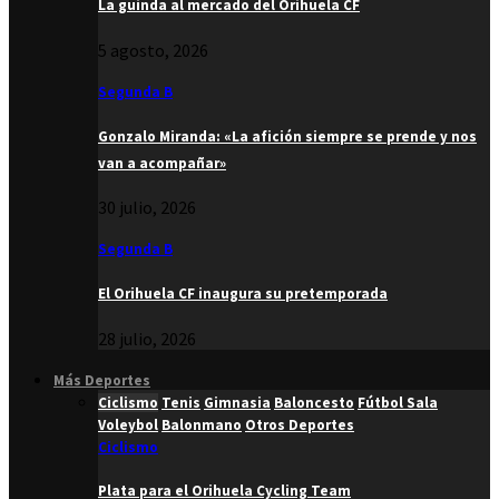
La guinda al mercado del Orihuela CF
5 agosto, 2026
Segunda B
Gonzalo Miranda: «La afición siempre se prende y nos
van a acompañar»
30 julio, 2026
Segunda B
El Orihuela CF inaugura su pretemporada
28 julio, 2026
Más Deportes
Ciclismo
Tenis
Gimnasia
Baloncesto
Fútbol Sala
Voleybol
Balonmano
Otros Deportes
Ciclismo
Plata para el Orihuela Cycling Team