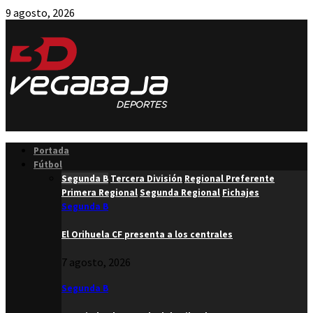
9 agosto, 2026
Facebook
Twitter
Instagram
Youtube
Email
Portada
Fútbol
Segunda B
Tercera División
Regional Preferente
Primera Regional
Segunda Regional
Fichajes
Segunda B
El Orihuela CF presenta a los centrales
7 agosto, 2026
Segunda B