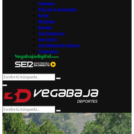
Orihuela
Pilar de la Horadada
Rafal
Redován
Rojales
San Fulgencio
San Isidro
San Miguel de Salinas
Torrevieja
Search
Search
for:
Facebook
Twitter
Instagram
Youtube
Email
Primary
Menu
Search
Search
for: