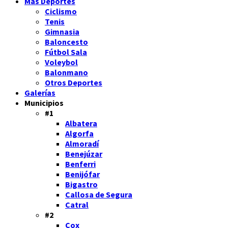
Más Deportes
Ciclismo
Tenis
Gimnasia
Baloncesto
Fútbol Sala
Voleybol
Balonmano
Otros Deportes
Galerías
Municipios
#1
Albatera
Algorfa
Almoradí
Benejúzar
Benferri
Benijófar
Bigastro
Callosa de Segura
Catral
#2
Cox