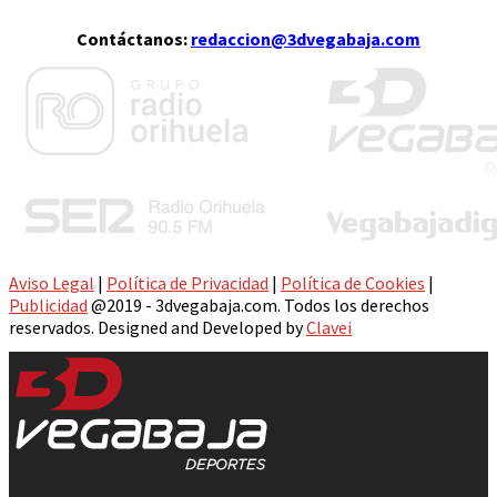
Contáctanos:
redaccion@3dvegabaja.com
Aviso Legal
|
Política de Privacidad
|
Política de Cookies
|
Publicidad
@2019 - 3dvegabaja.com. Todos los derechos
reservados. Designed and Developed by
Clavei
Facebook
Twitter
Instagram
Youtube
Email