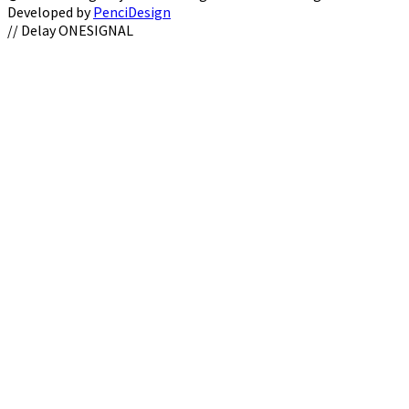
Developed by
PenciDesign
Facebook
Twitter
Instagram
Youtube
Email
// Delay ONESIGNAL