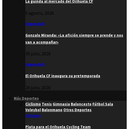
La guinda al mercado del Orihuela CF
5 agosto, 2026
Segunda B
Gonzalo Miranda: «La afición siempre se prende y nos
van a acompañar»
30 julio, 2026
Segunda B
El Orihuela CF inaugura su pretemporada
28 julio, 2026
Más Deportes
Ciclismo
Tenis
Gimnasia
Baloncesto
Fútbol Sala
Voleybol
Balonmano
Otros Deportes
Ciclismo
Plata para el Orihuela Cycling Team