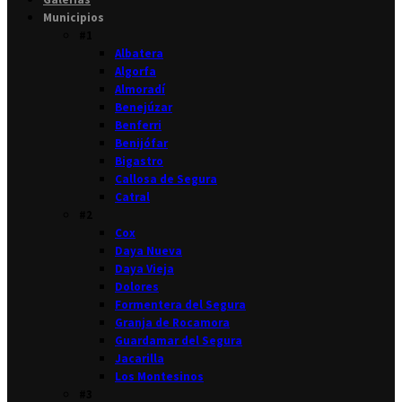
Municipios
#1
Albatera
Algorfa
Almoradí
Benejúzar
Benferri
Benijófar
Bigastro
Callosa de Segura
Catral
#2
Cox
Daya Nueva
Daya Vieja
Dolores
Formentera del Segura
Granja de Rocamora
Guardamar del Segura
Jacarilla
Los Montesinos
#3