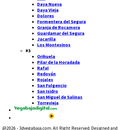
Daya Nueva
Daya Vieja
Dolores
Formentera del Segura
Granja de Rocamora
Guardamar del Segura
Jacarilla
Los Montesinos
#3
Orihuela
Pilar de la Horadada
Rafal
Redován
Rojales
San Fulgencio
San Isidro
San Miguel de Salinas
Torrevieja
@2026 - 3dvegabaja.com. All Right Reserved. Designed and