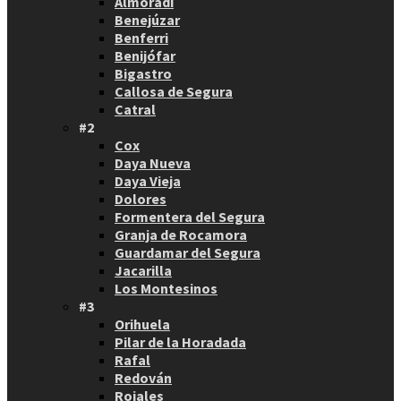
Almoradí
Benejúzar
Benferri
Benijófar
Bigastro
Callosa de Segura
Catral
#2
Cox
Daya Nueva
Daya Vieja
Dolores
Formentera del Segura
Granja de Rocamora
Guardamar del Segura
Jacarilla
Los Montesinos
#3
Orihuela
Pilar de la Horadada
Rafal
Redován
Rojales