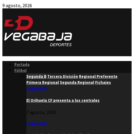
9 agosto, 2026
Facebook
Twitter
Instagram
Youtube
Email
Portada
Fútbol
Segunda B
Tercera División
Regional Preferente
Primera Regional
Segunda Regional
Fichajes
Segunda B
El Orihuela CF presenta a los centrales
7 agosto, 2026
Segunda B