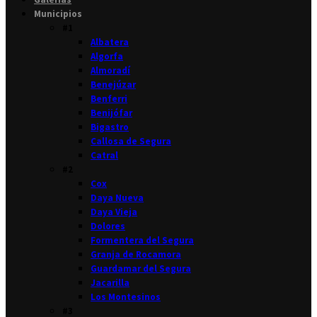
Municipios
#1
Albatera
Algorfa
Almoradí
Benejúzar
Benferri
Benijófar
Bigastro
Callosa de Segura
Catral
#2
Cox
Daya Nueva
Daya Vieja
Dolores
Formentera del Segura
Granja de Rocamora
Guardamar del Segura
Jacarilla
Los Montesinos
#3