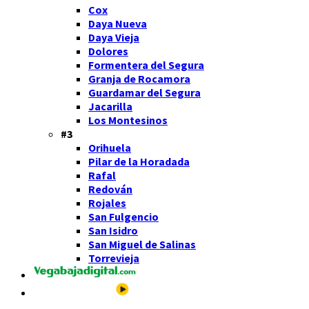
Cox
Daya Nueva
Daya Vieja
Dolores
Formentera del Segura
Granja de Rocamora
Guardamar del Segura
Jacarilla
Los Montesinos
#3
Orihuela
Pilar de la Horadada
Rafal
Redován
Rojales
San Fulgencio
San Isidro
San Miguel de Salinas
Torrevieja