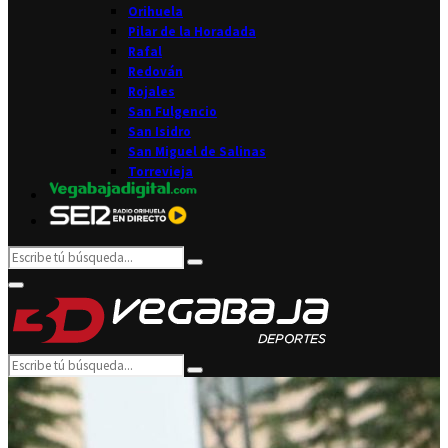
Orihuela
Pilar de la Horadada
Rafal
Redován
Rojales
San Fulgencio
San Isidro
San Miguel de Salinas
Torrevieja
Search
Search
for:
Facebook
Twitter
Instagram
Youtube
Email
Primary
Menu
Search
Search
for: