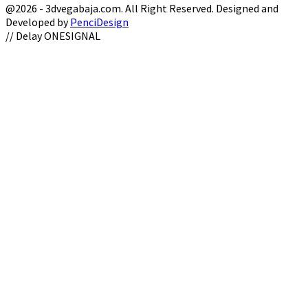
@2026 - 3dvegabaja.com. All Right Reserved. Designed and
Developed by
PenciDesign
Facebook
Twitter
Instagram
Youtube
Email
// Delay ONESIGNAL