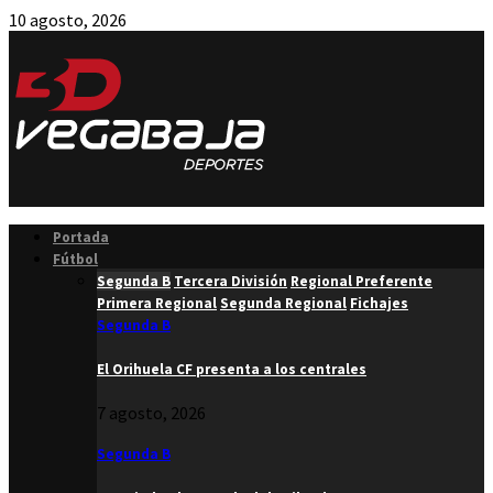
10 agosto, 2026
Facebook
Twitter
Instagram
Youtube
Email
Portada
Fútbol
Segunda B
Tercera División
Regional Preferente
Primera Regional
Segunda Regional
Fichajes
Segunda B
El Orihuela CF presenta a los centrales
7 agosto, 2026
Segunda B