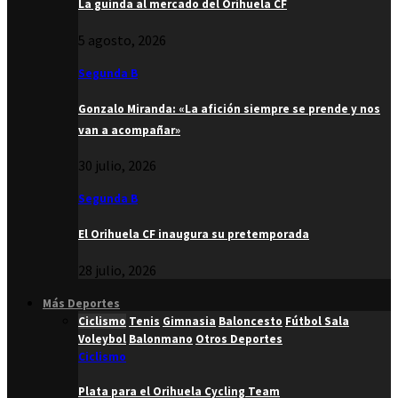
La guinda al mercado del Orihuela CF
5 agosto, 2026
Segunda B
Gonzalo Miranda: «La afición siempre se prende y nos
van a acompañar»
30 julio, 2026
Segunda B
El Orihuela CF inaugura su pretemporada
28 julio, 2026
Más Deportes
Ciclismo
Tenis
Gimnasia
Baloncesto
Fútbol Sala
Voleybol
Balonmano
Otros Deportes
Ciclismo
Plata para el Orihuela Cycling Team