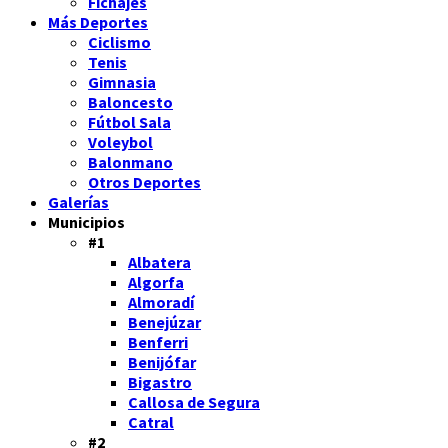
Fichajes
Más Deportes
Ciclismo
Tenis
Gimnasia
Baloncesto
Fútbol Sala
Voleybol
Balonmano
Otros Deportes
Galerías
Municipios
#1
Albatera
Algorfa
Almoradí
Benejúzar
Benferri
Benijófar
Bigastro
Callosa de Segura
Catral
#2