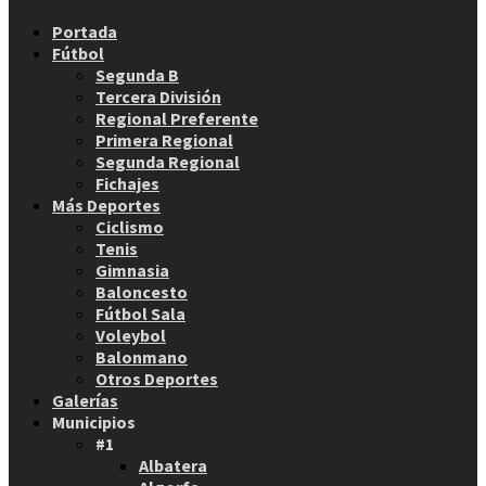
Facebook
Twitter
Instagram
Youtube
Email
Portada
Fútbol
Segunda B
Tercera División
Regional Preferente
Primera Regional
Segunda Regional
Fichajes
Más Deportes
Ciclismo
Tenis
Gimnasia
Baloncesto
Fútbol Sala
Voleybol
Balonmano
Otros Deportes
Galerías
Municipios
#1
Albatera