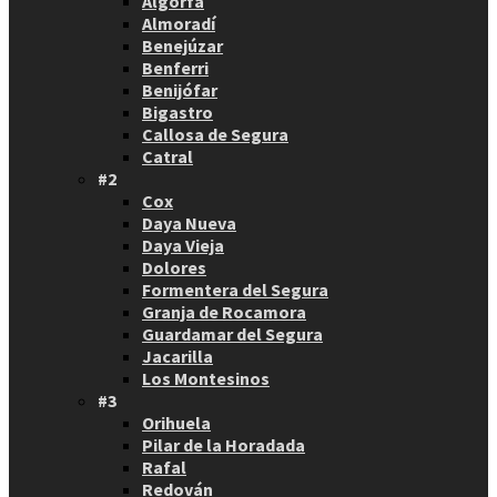
Algorfa
Almoradí
Benejúzar
Benferri
Benijófar
Bigastro
Callosa de Segura
Catral
#2
Cox
Daya Nueva
Daya Vieja
Dolores
Formentera del Segura
Granja de Rocamora
Guardamar del Segura
Jacarilla
Los Montesinos
#3
Orihuela
Pilar de la Horadada
Rafal
Redován