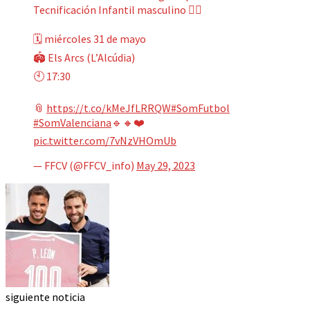
Tecnificación Infantil masculino 🙋‍♂️
🗓 miércoles 31 de mayo
🏟 Els Arcs (L’Alcúdia)
🕙 17:30
📎
https://t.co/kMeJfLRRQW
#SomFutbol
#SomValenciana
🔹🔸❤️
pic.twitter.com/7vNzVHOmUb
— FFCV (@FFCV_info)
May 29, 2023
siguiente noticia