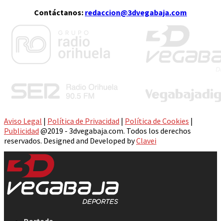
Contáctanos:
redaccion@3dvegabaja.com
Aviso Legal
|
Política de Privacidad
|
Política de Cookies
|
Publicidad
@2019 - 3dvegabaja.com. Todos los derechos
reservados. Designed and Developed by
Clavei
Facebook
Twitter
Instagram
Youtube
Email