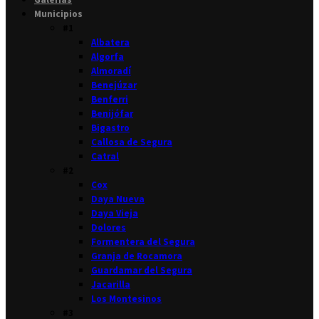
Municipios
#1
Albatera
Algorfa
Almoradí
Benejúzar
Benferri
Benijófar
Bigastro
Callosa de Segura
Catral
#2
Cox
Daya Nueva
Daya Vieja
Dolores
Formentera del Segura
Granja de Rocamora
Guardamar del Segura
Jacarilla
Los Montesinos
#3