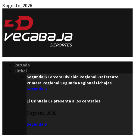
8 agosto, 2026
Facebook
Twitter
Instagram
Youtube
Email
Portada
Fútbol
Segunda B
Tercera División
Regional Preferente
Primera Regional
Segunda Regional
Fichajes
Segunda B
El Orihuela CF presenta a los centrales
7 agosto, 2026
Segunda B