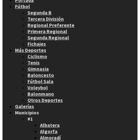
Portada
Fútbol
Segunda B
Tercera División
Regional Preferente
Primera Regional
Segunda Regional
Fichajes
Más Deportes
Ciclismo
Tenis
Gimnasia
Baloncesto
Fútbol Sala
Voleybol
Balonmano
Otros Deportes
Galerías
Municipios
#1
Albatera
Algorfa
Almoradí