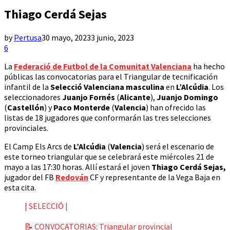
Thiago Cerdá Sejas
by
Pertusa
30 mayo, 2023
3 junio, 2023
6
La
Federació de Futbol de la Comunitat Valenciana
ha hecho
públicas las convocatorias para el Triangular de tecnificación
infantil de la
Selecció Valenciana masculina
en
L’Alcúdia
. Los
seleccionadores
Juanjo Fornés
(
Alicante
),
Juanjo Domingo
(
Castellón
) y
Paco Monterde
(
Valencia
) han ofrecido las
listas de 18 jugadores que conformarán las tres selecciones
provinciales.
El Camp Els Arcs de
L’Alcúdia
(
Valencia
) será el escenario de
este torneo triangular que se celebrará este miércoles 21 de
mayo a las 17:30 horas. Allí estará el joven
Thiago Cerdá Sejas,
jugador del FB
Redován
CF y representante de la Vega Baja en
esta cita.
| SELECCIÓ |
📝 CONVOCATORIAS: Triangular provincial