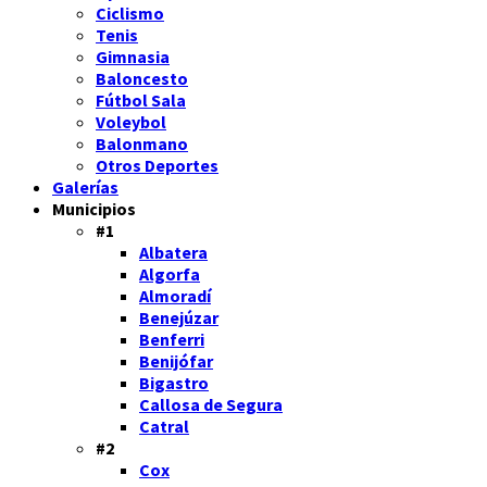
Ciclismo
Tenis
Gimnasia
Baloncesto
Fútbol Sala
Voleybol
Balonmano
Otros Deportes
Galerías
Municipios
#1
Albatera
Algorfa
Almoradí
Benejúzar
Benferri
Benijófar
Bigastro
Callosa de Segura
Catral
#2
Cox