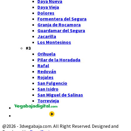
Daya Nueva
Daya Vieja
Dolores
Formentera del Segura
Granja de Rocamora
Guardamar del Segura
Jacarilla
Los Montesinos
#3
Orihuela
Pilar de la Horadada
Rafal
Redován
Rojales
San Fulgencio
San Isidro
San Miguel de Salinas
Torrevieja
@2026 - 3dvegabaja.com. All Right Reserved. Designed and