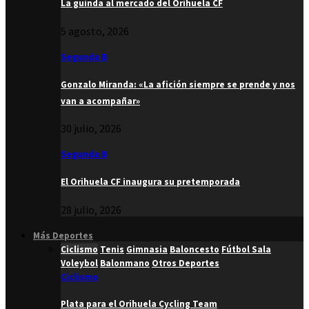
La guinda al mercado del Orihuela CF
5 agosto, 2026
Segunda B
Gonzalo Miranda: «La afición siempre se prende y nos
van a acompañar»
30 julio, 2026
Segunda B
El Orihuela CF inaugura su pretemporada
28 julio, 2026
Más Deportes
Ciclismo
Tenis
Gimnasia
Baloncesto
Fútbol Sala
Voleybol
Balonmano
Otros Deportes
Ciclismo
Plata para el Orihuela Cycling Team