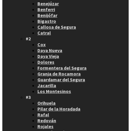
Benejúzar
Benferri
Benijófar
Bigastro
Callosa de Segura
Catral
#2
Cox
Daya Nueva
Daya Vieja
Dolores
Formentera del Segura
Granja de Rocamora
Guardamar del Segura
Jacarilla
Los Montesinos
#3
Orihuela
Pilar de la Horadada
Rafal
Redován
Rojales