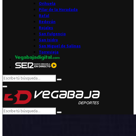
Orihuela
Pilar de la Horadada
Rafal
Redován
Rojales
San Fulgencio
San Isidro
San Miguel de Salinas
Torrevieja
Search
Search
for:
Facebook
Twitter
Instagram
Youtube
Email
Primary
Menu
Search
Search
for: