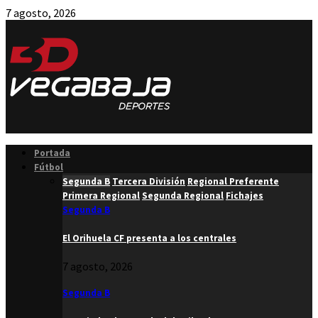
7 agosto, 2026
Facebook
Twitter
Instagram
Youtube
Email
Portada
Fútbol
Segunda B
Tercera División
Regional Preferente
Primera Regional
Segunda Regional
Fichajes
Segunda B
El Orihuela CF presenta a los centrales
7 agosto, 2026
Segunda B