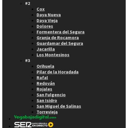
#2
Cox
Daya Nueva
Daya Vieja
Dolores
Formentera del Segura
Granja de Rocamora
Guardamar del Segura
Jacarilla
Los Montesinos
#3
Orihuela
Pilar de la Horadada
Rafal
Redován
Rojales
San Fulgencio
San Isidro
San Miguel de Salinas
Torrevieja