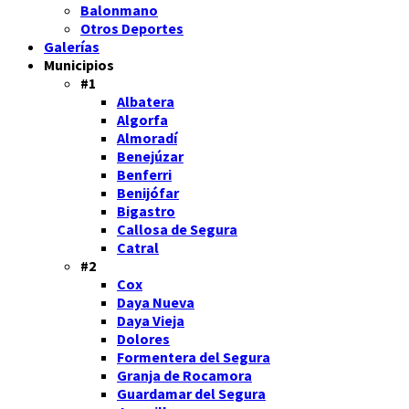
Balonmano
Otros Deportes
Galerías
Municipios
#1
Albatera
Algorfa
Almoradí
Benejúzar
Benferri
Benijófar
Bigastro
Callosa de Segura
Catral
#2
Cox
Daya Nueva
Daya Vieja
Dolores
Formentera del Segura
Granja de Rocamora
Guardamar del Segura