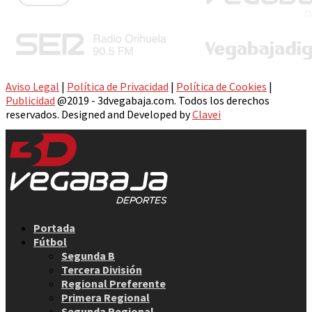
Aviso Legal
|
Política de Privacidad
|
Política de Cookies
|
Publicidad
@2019 - 3dvegabaja.com. Todos los derechos
reservados. Designed and Developed by
Clavei
Facebook
Twitter
Instagram
Youtube
Email
Portada
Fútbol
Segunda B
Tercera División
Regional Preferente
Primera Regional
Segunda Regional