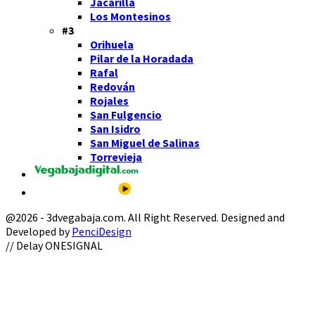
Jacarilla
Los Montesinos
#3
Orihuela
Pilar de la Horadada
Rafal
Redován
Rojales
San Fulgencio
San Isidro
San Miguel de Salinas
Torrevieja
@2026 - 3dvegabaja.com. All Right Reserved. Designed and
Developed by
PenciDesign
Facebook
Twitter
Instagram
Youtube
Email
// Delay ONESIGNAL