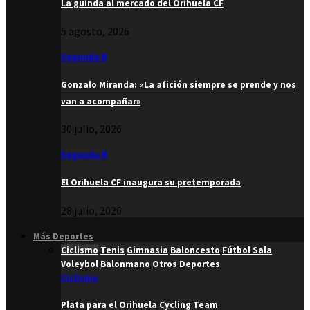
La guinda al mercado del Orihuela CF
5 agosto, 2026
Segunda B
Gonzalo Miranda: «La afición siempre se prende y nos
van a acompañar»
30 julio, 2026
Segunda B
El Orihuela CF inaugura su pretemporada
28 julio, 2026
Más Deportes
Ciclismo
Tenis
Gimnasia
Baloncesto
Fútbol Sala
Voleybol
Balonmano
Otros Deportes
Ciclismo
Plata para el Orihuela Cycling Team