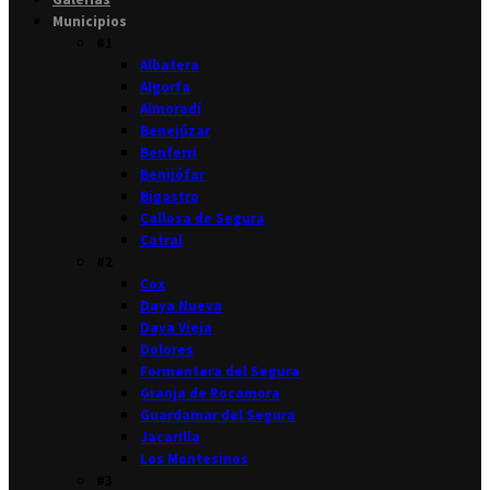
Municipios
#1
Albatera
Algorfa
Almoradí
Benejúzar
Benferri
Benijófar
Bigastro
Callosa de Segura
Catral
#2
Cox
Daya Nueva
Daya Vieja
Dolores
Formentera del Segura
Granja de Rocamora
Guardamar del Segura
Jacarilla
Los Montesinos
#3