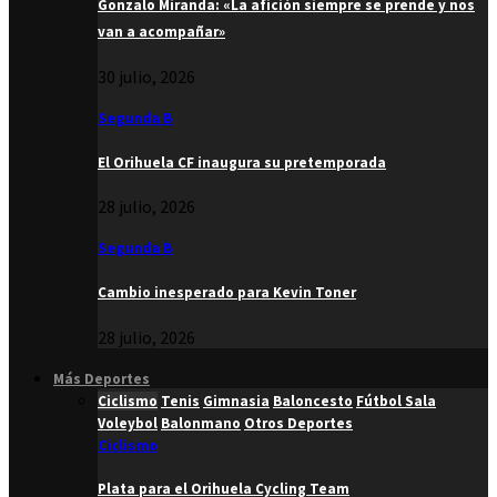
Gonzalo Miranda: «La afición siempre se prende y nos
van a acompañar»
30 julio, 2026
Segunda B
El Orihuela CF inaugura su pretemporada
28 julio, 2026
Segunda B
Cambio inesperado para Kevin Toner
28 julio, 2026
Más Deportes
Ciclismo
Tenis
Gimnasia
Baloncesto
Fútbol Sala
Voleybol
Balonmano
Otros Deportes
Ciclismo
Plata para el Orihuela Cycling Team