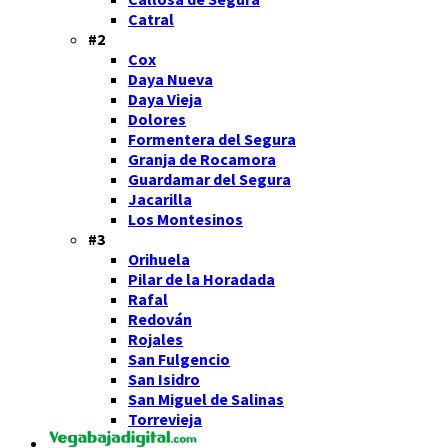
Catral
#2
Cox
Daya Nueva
Daya Vieja
Dolores
Formentera del Segura
Granja de Rocamora
Guardamar del Segura
Jacarilla
Los Montesinos
#3
Orihuela
Pilar de la Horadada
Rafal
Redován
Rojales
San Fulgencio
San Isidro
San Miguel de Salinas
Torrevieja