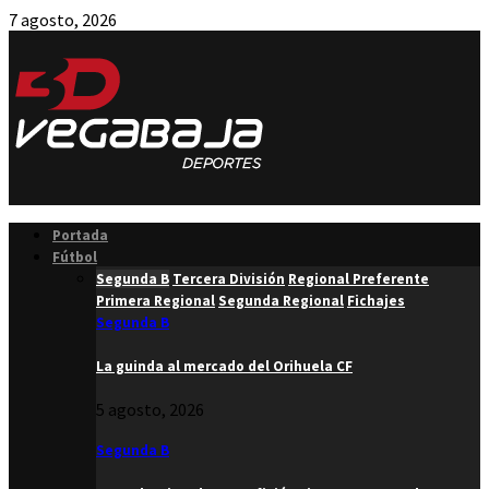
7 agosto, 2026
Facebook
Twitter
Instagram
Youtube
Email
Portada
Fútbol
Segunda B
Tercera División
Regional Preferente
Primera Regional
Segunda Regional
Fichajes
Segunda B
La guinda al mercado del Orihuela CF
5 agosto, 2026
Segunda B