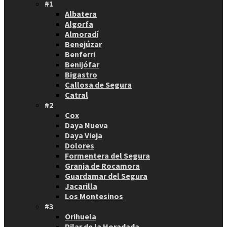
#1
Albatera
Algorfa
Almoradí
Benejúzar
Benferri
Benijófar
Bigastro
Callosa de Segura
Catral
#2
Cox
Daya Nueva
Daya Vieja
Dolores
Formentera del Segura
Granja de Rocamora
Guardamar del Segura
Jacarilla
Los Montesinos
#3
Orihuela
Pilar de la Horadada