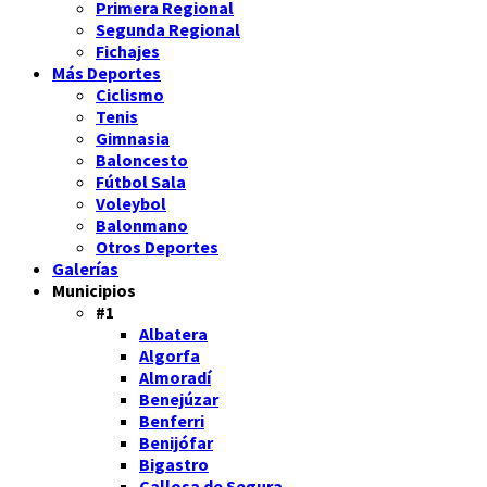
Primera Regional
Segunda Regional
Fichajes
Más Deportes
Ciclismo
Tenis
Gimnasia
Baloncesto
Fútbol Sala
Voleybol
Balonmano
Otros Deportes
Galerías
Municipios
#1
Albatera
Algorfa
Almoradí
Benejúzar
Benferri
Benijófar
Bigastro
Callosa de Segura