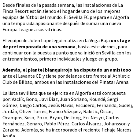
Desde finales de la pasada semana, las instalaciones de La
Finca Resort están siendo el hogar de uno de los mejores
equipos de fútbol del mundo. El Sevilla FC prepara en Algorfa
una temporada apasionante después de sumar una nueva
Europa League a sus vitrinas.
El equipo de Julen Lopetegui realiza en la Vega Baja
un stage
de pretemporada de una semana
, hasta este viernes, para
continuar con la puesta a punto que ya inició en Sevilla con los
entrenamientos, primero individuales y luego en grupo.
Además, el plantel blanquirrojo ha disputado un amistoso
ante el Levante CD y tiene por delante otro frente al Athletic
Club de Bilbao, ambos en las instalaciones del Pinatar Arena.
La lista sevillista que se ejercita en Algorfa está compuesta
por: Vaclík, Bono, Javi Díaz, Juan Soriano, Koundé, Sergi
Gómez, Diego Carlos, Jesús Navas, Escudero, Fernando, Gudelj,
Jordán, Óliver Torres, Franco Vázquez, Rakitic, Óscar,
Ocampos, Suso, Pozo, Bryan, De Jong, En-Nesyri, Carlos
Fernández, Genaro, Pablo Pérez, Carlos Álvarez, Johansson y
Zarzana. Además, se ha incorporado el reciente fichaje Marcos
Acuña.