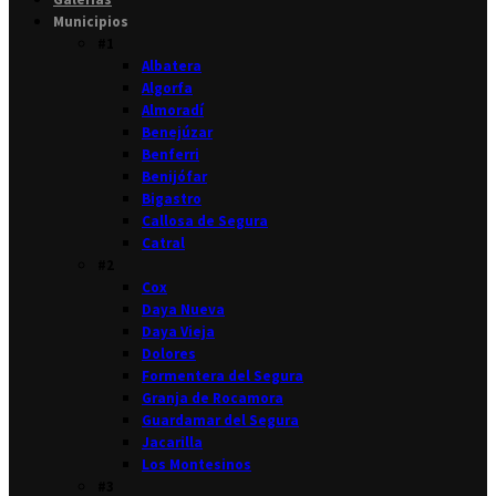
Municipios
#1
Albatera
Algorfa
Almoradí
Benejúzar
Benferri
Benijófar
Bigastro
Callosa de Segura
Catral
#2
Cox
Daya Nueva
Daya Vieja
Dolores
Formentera del Segura
Granja de Rocamora
Guardamar del Segura
Jacarilla
Los Montesinos
#3