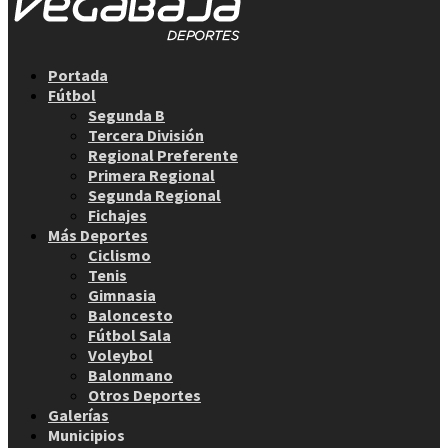
Facebook
Twitter
Instagram
Youtube
Email
Portada
Fútbol
Segunda B
Tercera División
Regional Preferente
Primera Regional
Segunda Regional
Fichajes
Más Deportes
Ciclismo
Tenis
Gimnasia
Baloncesto
Fútbol Sala
Voleybol
Balonmano
Otros Deportes
Galerías
Municipios