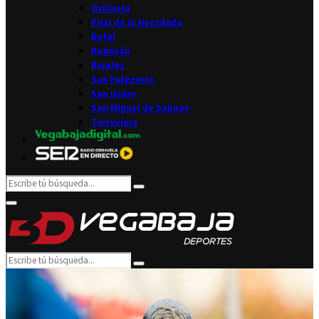
Orihuela
Pilar de la Horadada
Rafal
Redován
Rojales
San Fulgencio
San Isidro
San Miguel de Salinas
Torrevieja
Search
Search
for:
Facebook
Twitter
Instagram
Youtube
Email
Primary
Menu
Search
Search
for: