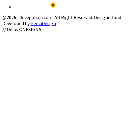
@2026 - 3dvegabaja.com. All Right Reserved. Designed and
Developed by
PenciDesign
Facebook
Twitter
Instagram
Youtube
Email
// Delay ONESIGNAL