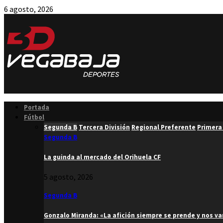
6 agosto, 2026
Facebook
Twitter
Instagram
Youtube
Email
Portada
Fútbol
Segunda B
Tercera División
Regional Preferente
Primera
Segunda B
La guinda al mercado del Orihuela CF
5 agosto, 2026
Segunda B
Gonzalo Miranda: «La afición siempre se prende y nos v