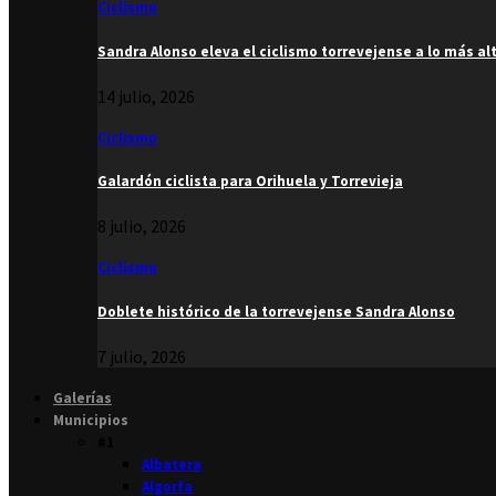
Ciclismo
Sandra Alonso eleva el ciclismo torrevejense a lo más al
14 julio, 2026
Ciclismo
Galardón ciclista para Orihuela y Torrevieja
8 julio, 2026
Ciclismo
Doblete histórico de la torrevejense Sandra Alonso
7 julio, 2026
Galerías
Municipios
#1
Albatera
Algorfa