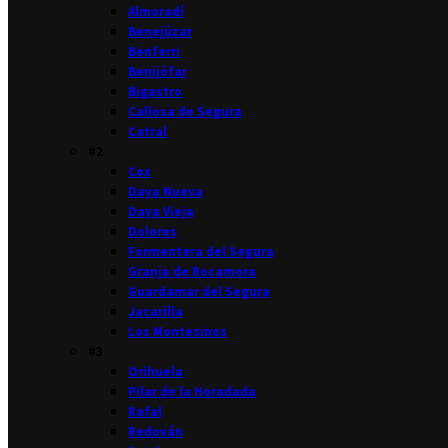
Almoradí
Benejúzar
Benferri
Benijófar
Bigastro
Callosa de Segura
Catral
#2
Cox
Daya Nueva
Daya Vieja
Dolores
Formentera del Segura
Granja de Rocamora
Guardamar del Segura
Jacarilla
Los Montesinos
#3
Orihuela
Pilar de la Horadada
Rafal
Redován