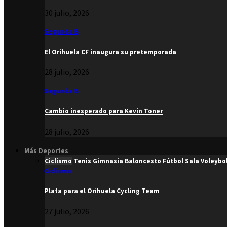
30 julio, 2026
Segunda B
El Orihuela CF inaugura su pretemporada
28 julio, 2026
Segunda B
Cambio inesperado para Kevin Toner
28 julio, 2026
Más Deportes
Ciclismo
Tenis
Gimnasia
Baloncesto
Fútbol Sala
Voleybo
Ciclismo
Plata para el Orihuela Cycling Team
27 julio, 2026