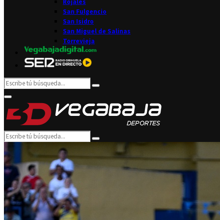
Rojales
San Fulgencio
San Isidro
San Miguel de Salinas
Torrevieja
Search
Search
for:
Facebook
Twitter
Instagram
Youtube
Email
Primary
Menu
Search
Search
for: