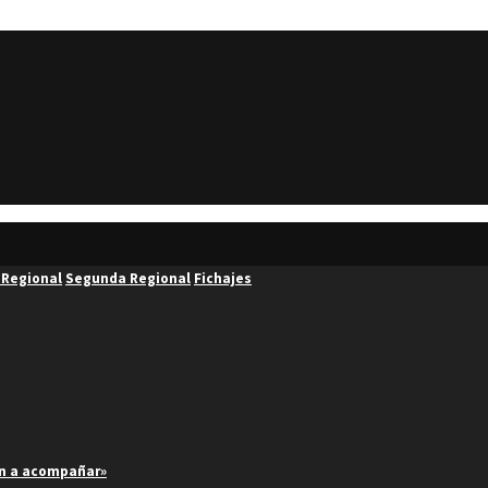
 Regional
Segunda Regional
Fichajes
an a acompañar»