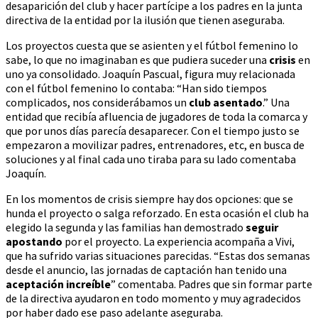
desaparición del club y hacer partícipe a los padres en la junta
directiva de la entidad por la ilusión que tienen aseguraba.
Los proyectos cuesta que se asienten y el fútbol femenino lo
sabe, lo que no imaginaban es que pudiera suceder una
crisis
en
uno ya consolidado. Joaquín Pascual, figura muy relacionada
con el fútbol femenino lo contaba: “Han sido tiempos
complicados, nos considerábamos un
club asentado
.” Una
entidad que recibía afluencia de jugadores de toda la comarca y
que por unos días parecía desaparecer. Con el tiempo justo se
empezaron a movilizar padres, entrenadores, etc, en busca de
soluciones y al final cada uno tiraba para su lado comentaba
Joaquín.
En los momentos de crisis siempre hay dos opciones: que se
hunda el proyecto o salga reforzado. En esta ocasión el club ha
elegido la segunda y las familias han demostrado
seguir
apostando
por el proyecto. La experiencia acompaña a Vivi,
que ha sufrido varias situaciones parecidas. “Estas dos semanas
desde el anuncio, las jornadas de captación han tenido una
aceptación increíble
” comentaba. Padres que sin formar parte
de la directiva ayudaron en todo momento y muy agradecidos
por haber dado ese paso adelante aseguraba.