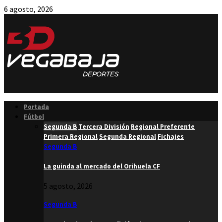
6 agosto, 2026
Facebook
Twitter
Instagram
Youtube
Email
Portada
Fútbol
Segunda B
Tercera División
Regional Preferente
Primera Regional
Segunda Regional
Fichajes
Segunda B
La guinda al mercado del Orihuela CF
5 agosto, 2026
Segunda B