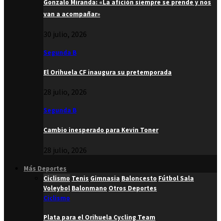
Gonzalo Miranda: «La afición siempre se prende y nos
van a acompañar»
30 julio, 2026
Segunda B
El Orihuela CF inaugura su pretemporada
28 julio, 2026
Segunda B
Cambio inesperado para Kevin Toner
28 julio, 2026
Más Deportes
Ciclismo
Tenis
Gimnasia
Baloncesto
Fútbol Sala
Voleybol
Balonmano
Otros Deportes
Ciclismo
Plata para el Orihuela Cycling Team