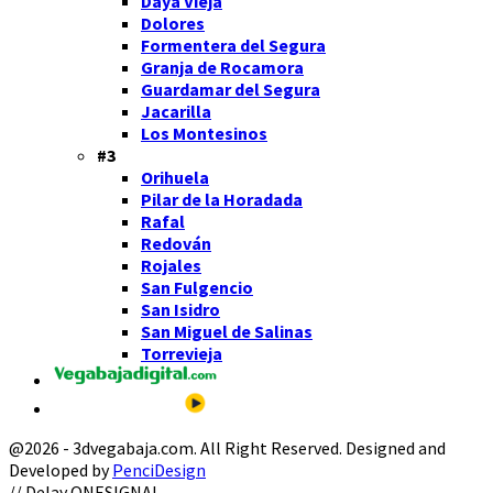
Daya Vieja
Dolores
Formentera del Segura
Granja de Rocamora
Guardamar del Segura
Jacarilla
Los Montesinos
#3
Orihuela
Pilar de la Horadada
Rafal
Redován
Rojales
San Fulgencio
San Isidro
San Miguel de Salinas
Torrevieja
@2026 - 3dvegabaja.com. All Right Reserved. Designed and
Developed by
PenciDesign
Facebook
Twitter
Instagram
Youtube
Email
// Delay ONESIGNAL