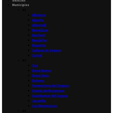
Municipios
#1
Albatera
Algorfa
Almoradí
Benejúzar
Benferri
Benijófar
Bigastro
Callosa de Segura
Catral
#2
Cox
Daya Nueva
Daya Vieja
Dolores
Formentera del Segura
Granja de Rocamora
Guardamar del Segura
Jacarilla
Los Montesinos
#3