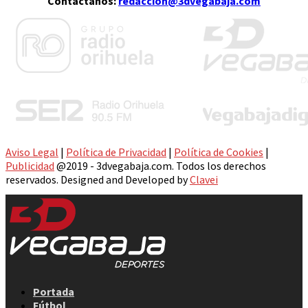
Contáctanos:
redaccion@3dvegabaja.com
Aviso Legal
|
Política de Privacidad
|
Política de Cookies
|
Publicidad
@2019 - 3dvegabaja.com. Todos los derechos
reservados. Designed and Developed by
Clavei
Facebook
Twitter
Instagram
Youtube
Email
Portada
Fútbol