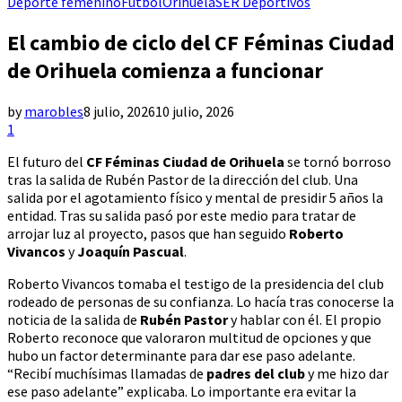
Deporte femenino
Fútbol
Orihuela
SER Deportivos
El cambio de ciclo del CF Féminas Ciudad
de Orihuela comienza a funcionar
by
marobles
8 julio, 2026
10 julio, 2026
1
El futuro del
CF Féminas Ciudad de Orihuela
se tornó borroso
tras la salida de Rubén Pastor de la dirección del club. Una
salida por el agotamiento físico y mental de presidir 5 años la
entidad. Tras su salida pasó por este medio para tratar de
arrojar luz al proyecto, pasos que han seguido
Roberto
Vivancos
y
Joaquín Pascual
.
Roberto Vivancos tomaba el testigo de la presidencia del club
rodeado de personas de su confianza. Lo hacía tras conocerse la
noticia de la salida de
Rubén Pastor
y hablar con él. El propio
Roberto reconoce que valoraron multitud de opciones y que
hubo un factor determinante para dar ese paso adelante.
“Recibí muchísimas llamadas de
padres del club
y me hizo dar
ese paso adelante” explicaba. Lo importante era evitar la