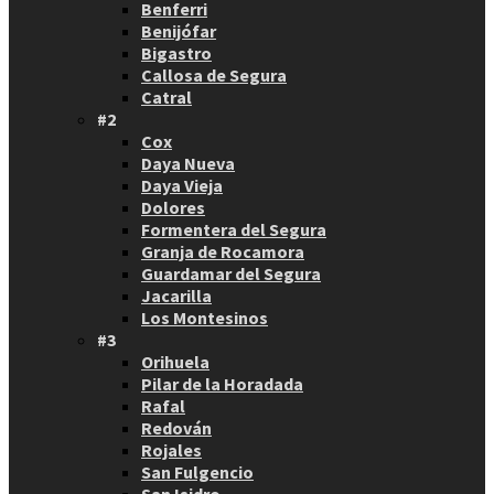
Benferri
Benijófar
Bigastro
Callosa de Segura
Catral
#2
Cox
Daya Nueva
Daya Vieja
Dolores
Formentera del Segura
Granja de Rocamora
Guardamar del Segura
Jacarilla
Los Montesinos
#3
Orihuela
Pilar de la Horadada
Rafal
Redován
Rojales
San Fulgencio