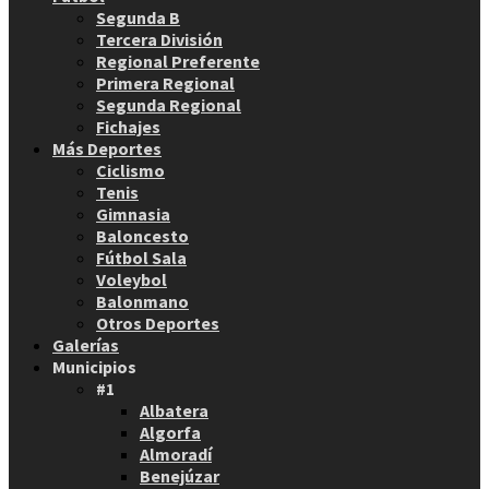
Segunda B
Tercera División
Regional Preferente
Primera Regional
Segunda Regional
Fichajes
Más Deportes
Ciclismo
Tenis
Gimnasia
Baloncesto
Fútbol Sala
Voleybol
Balonmano
Otros Deportes
Galerías
Municipios
#1
Albatera
Algorfa
Almoradí
Benejúzar