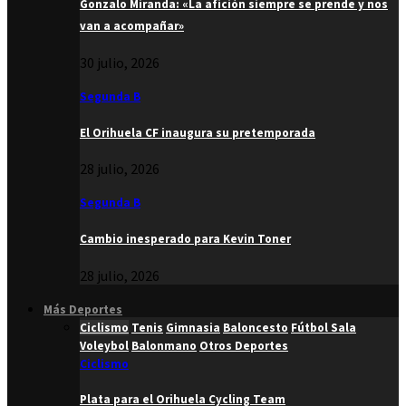
Gonzalo Miranda: «La afición siempre se prende y nos
van a acompañar»
30 julio, 2026
Segunda B
El Orihuela CF inaugura su pretemporada
28 julio, 2026
Segunda B
Cambio inesperado para Kevin Toner
28 julio, 2026
Más Deportes
Ciclismo
Tenis
Gimnasia
Baloncesto
Fútbol Sala
Voleybol
Balonmano
Otros Deportes
Ciclismo
Plata para el Orihuela Cycling Team