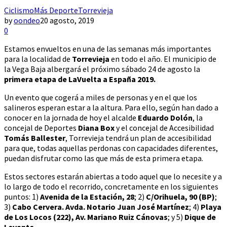
Ciclismo
Más Deporte
Torrevieja
by
oondeo
20 agosto, 2019
0
Estamos envueltos en una de las semanas más importantes
para la localidad de
Torrevieja
en todo el año. El municipio de
la Vega Baja albergará el próximo sábado 24 de agosto la
primera etapa de LaVuelta a España 2019.
Un evento que cogerá a miles de personas y en el que los
salineros esperan estar a la altura. Para ello, según han dado a
conocer en la jornada de hoy el alcalde
Eduardo Dolón
, la
concejal de Deportes
Diana Box
y el concejal de Accesibilidad
Tomás Ballester
, Torrevieja tendrá un plan de accesibilidad
para que, todas aquellas perdonas con capacidades diferentes,
puedan disfrutar como las que más de esta primera etapa.
Estos sectores estarán abiertas a todo aquel que lo necesite y a
lo largo de todo el recorrido, concretamente en los siguientes
puntos: 1)
Avenida de la Estación, 28
; 2)
C/Orihuela, 90 (BP)
;
3)
Cabo Cervera. Avda. Notario Juan José Martínez
; 4)
Playa
de Los Locos (222), Av. Mariano Ruiz Cánovas
; y 5)
Dique de