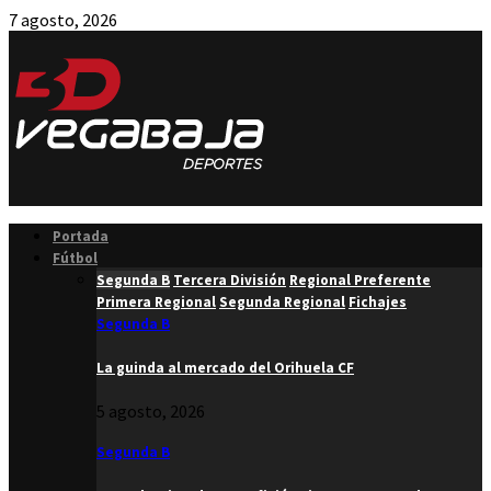
7 agosto, 2026
Facebook
Twitter
Instagram
Youtube
Email
Portada
Fútbol
Segunda B
Tercera División
Regional Preferente
Primera Regional
Segunda Regional
Fichajes
Segunda B
La guinda al mercado del Orihuela CF
5 agosto, 2026
Segunda B