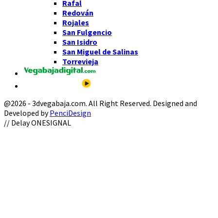
Rafal
Redován
Rojales
San Fulgencio
San Isidro
San Miguel de Salinas
Torrevieja
@2026 - 3dvegabaja.com. All Right Reserved. Designed and
Developed by
PenciDesign
Facebook
Twitter
Instagram
Youtube
Email
// Delay ONESIGNAL