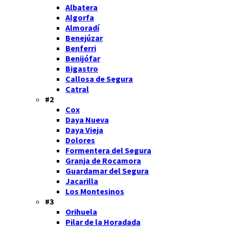
Albatera
Algorfa
Almoradí
Benejúzar
Benferri
Benijófar
Bigastro
Callosa de Segura
Catral
#2
Cox
Daya Nueva
Daya Vieja
Dolores
Formentera del Segura
Granja de Rocamora
Guardamar del Segura
Jacarilla
Los Montesinos
#3
Orihuela
Pilar de la Horadada