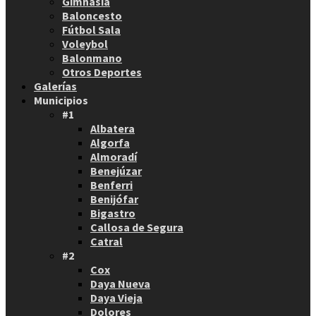
Gimnasia
Baloncesto
Fútbol Sala
Voleybol
Balonmano
Otros Deportes
Galerías
Municipios
#1
Albatera
Algorfa
Almoradí
Benejúzar
Benferri
Benijófar
Bigastro
Callosa de Segura
Catral
#2
Cox
Daya Nueva
Daya Vieja
Dolores