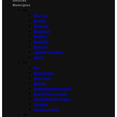
Municipios
#1
Albatera
Algorfa
Almoradí
Benejúzar
Benferri
Benijófar
Bigastro
Callosa de Segura
Catral
#2
Cox
Daya Nueva
Daya Vieja
Dolores
Formentera del Segura
Granja de Rocamora
Guardamar del Segura
Jacarilla
Los Montesinos
#3