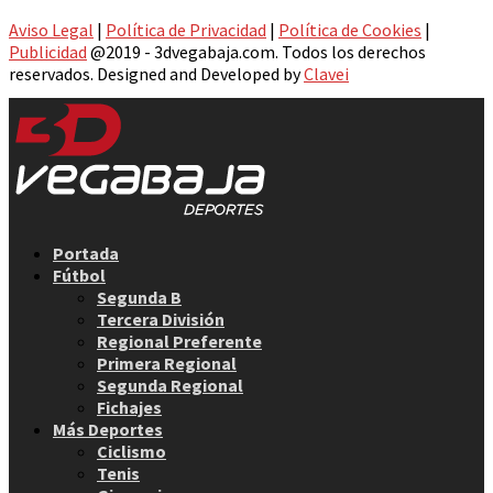
Aviso Legal
|
Política de Privacidad
|
Política de Cookies
|
Publicidad
@2019 - 3dvegabaja.com. Todos los derechos
reservados. Designed and Developed by
Clavei
Facebook
Twitter
Instagram
Youtube
Email
Portada
Fútbol
Segunda B
Tercera División
Regional Preferente
Primera Regional
Segunda Regional
Fichajes
Más Deportes
Ciclismo
Tenis