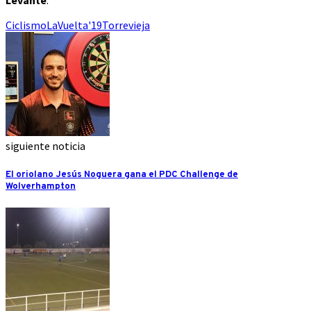
Levante
.
Ciclismo
LaVuelta'19
Torrevieja
siguiente noticia
El oriolano Jesús Noguera gana el PDC Challenge de
Wolverhampton