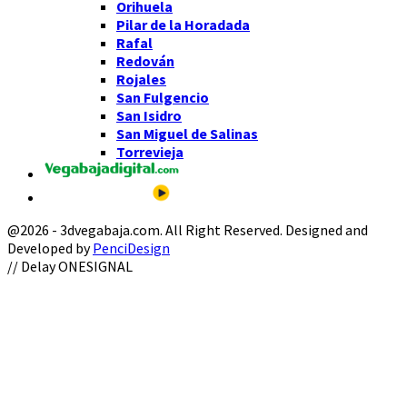
Orihuela
Pilar de la Horadada
Rafal
Redován
Rojales
San Fulgencio
San Isidro
San Miguel de Salinas
Torrevieja
@2026 - 3dvegabaja.com. All Right Reserved. Designed and
Developed by
PenciDesign
Facebook
Twitter
Instagram
Youtube
Email
// Delay ONESIGNAL