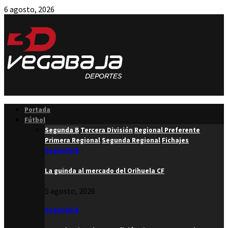
6 agosto, 2026
Facebook
Twitter
Instagram
Youtube
Email
Portada
Fútbol
Segunda B
Tercera División
Regional Preferente
Primera Regional
Segunda Regional
Fichajes
Segunda B
La guinda al mercado del Orihuela CF
5 agosto, 2026
Segunda B