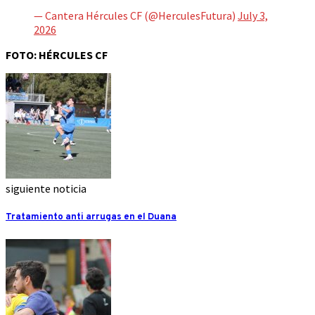
— Cantera Hércules CF (@HerculesFutura)
July 3,
2026
FOTO: HÉRCULES CF
siguiente noticia
Tratamiento anti arrugas en el Duana