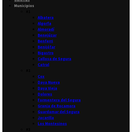
Municipios
#1
Albatera
Algorfa
Almoradí
Benejúzar
Benferri
Benijófar
Bigastro
Callosa de Segura
Catral
#2
Cox
Daya Nueva
Daya Vieja
Dolores
Formentera del Segura
Granja de Rocamora
Guardamar del Segura
Jacarilla
Los Montesinos
#3