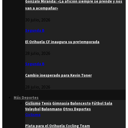
Gonzalo Miranda: «La afición siempre se prende y nos
van a acompañar»
30 julio, 2026
Segunda B
El Orihuela CF inaugura su pretemporada
28 julio, 2026
Segunda B
Cambio inesperado para Kevin Toner
28 julio, 2026
Más Deportes
Ciclismo
Tenis
Gimnasia
Baloncesto
Fútbol Sala
Voleybol
Balonmano
Otros Deportes
Ciclismo
Plata para el Orihuela Cycling Team