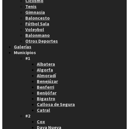
Ciclismo
Tenis
Gimnasia
Baloncesto
Fútbol Sala
Voleybol
Balonmano
Otros Deportes
Galerías
Municipios
#1
Albatera
Algorfa
Almoradí
Benejúzar
Benferri
Benijófar
Bigastro
Callosa de Segura
Catral
#2
Cox
Daya Nueva