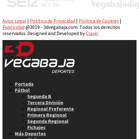
Aviso Legal
|
Política de Privacidad
|
Política de Cookies
|
Publicidad
@2019 - 3dvegabaja.com. Todos los derechos
reservados. Designed and Developed by
Clavei
Facebook
Twitter
Instagram
Youtube
Email
Portada
Fútbol
Segunda B
Tercera División
Regional Preferente
Primera Regional
Segunda Regional
Fichajes
Más Deportes