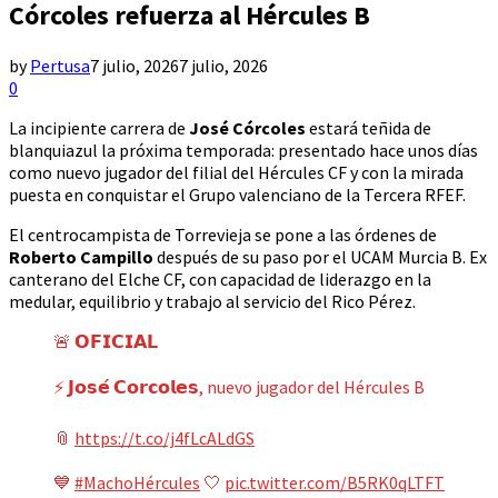
Córcoles refuerza al Hércules B
by
Pertusa
7 julio, 2026
7 julio, 2026
0
La incipiente carrera de
José Córcoles
estará teñida de
blanquiazul la próxima temporada: presentado hace unos días
como nuevo jugador del filial del Hércules CF y con la mirada
puesta en conquistar el Grupo valenciano de la Tercera RFEF.
El centrocampista de Torrevieja se pone a las órdenes de
Roberto Campillo
después de su paso por el UCAM Murcia B. Ex
canterano del Elche CF, con capacidad de liderazgo en la
medular, equilibrio y trabajo al servicio del Rico Pérez.
🚨 𝗢𝗙𝗜𝗖𝗜𝗔𝗟
⚡️ 𝗝𝗼𝘀𝗲́ 𝗖𝗼𝗿𝗰𝗼𝗹𝗲𝘀, nuevo jugador del Hércules B
📎
https://t.co/j4fLcALdGS
💙
#MachoHércules
🤍
pic.twitter.com/B5RK0qLTFT