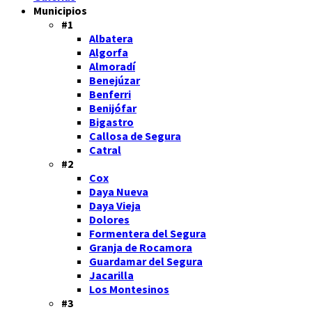
Municipios
#1
Albatera
Algorfa
Almoradí
Benejúzar
Benferri
Benijófar
Bigastro
Callosa de Segura
Catral
#2
Cox
Daya Nueva
Daya Vieja
Dolores
Formentera del Segura
Granja de Rocamora
Guardamar del Segura
Jacarilla
Los Montesinos
#3