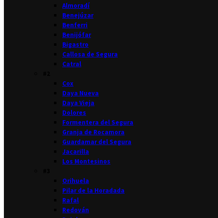
Almoradí
Benejúzar
Benferri
Benijófar
Bigastro
Callosa de Segura
Catral
#2
Cox
Daya Nueva
Daya Vieja
Dolores
Formentera del Segura
Granja de Rocamora
Guardamar del Segura
Jacarilla
Los Montesinos
#3
Orihuela
Pilar de la Horadada
Rafal
Redován