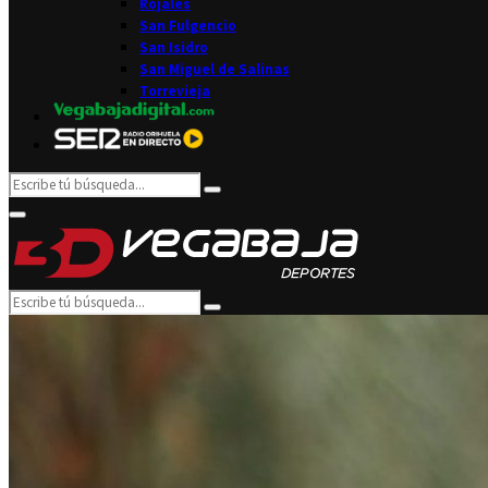
Rojales
San Fulgencio
San Isidro
San Miguel de Salinas
Torrevieja
Search
Search
for:
Facebook
Twitter
Instagram
Youtube
Email
Primary
Menu
Search
Search
for: