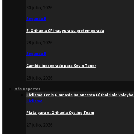
30 julio, 2026
Segunda B
El Orihuela CF inaugura su pretemporada
28 julio, 2026
Segunda B
Cambio inesperado para Kevin Toner
28 julio, 2026
Más Deportes
Ciclismo
Tenis
Gimnasia
Baloncesto
Fútbol Sala
Voleybo
Ciclismo
Plata para el Orihuela Cycling Team
27 julio, 2026