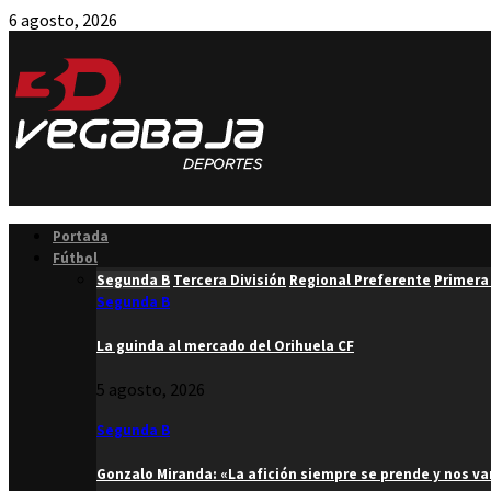
6 agosto, 2026
Facebook
Twitter
Instagram
Youtube
Email
Portada
Fútbol
Segunda B
Tercera División
Regional Preferente
Primera
Segunda B
La guinda al mercado del Orihuela CF
5 agosto, 2026
Segunda B
Gonzalo Miranda: «La afición siempre se prende y nos v