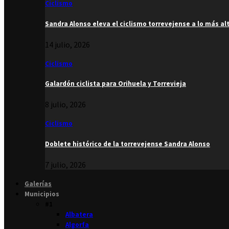
Ciclismo
Sandra Alonso eleva el ciclismo torrevejense a lo más al
14 julio, 2026
Ciclismo
Galardón ciclista para Orihuela y Torrevieja
8 julio, 2026
Ciclismo
Doblete histórico de la torrevejense Sandra Alonso
7 julio, 2026
Galerías
Municipios
#1
Albatera
Algorfa