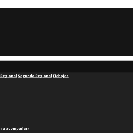
 Regional
Segunda Regional
Fichajes
an a acompañar»