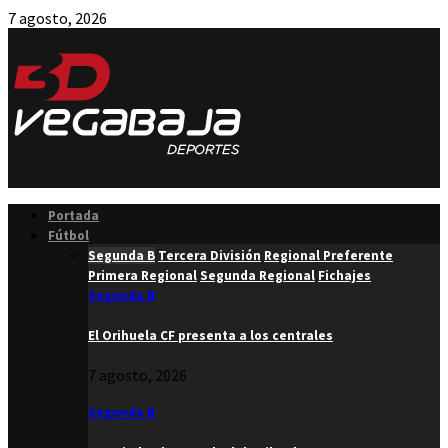
7 agosto, 2026
Facebook
Twitter
Instagram
Youtube
Email
Portada
Fútbol
Segunda B
Tercera División
Regional Preferente
Primera Regional
Segunda Regional
Fichajes
Segunda B
El Orihuela CF presenta a los centrales
7 agosto, 2026
Segunda B