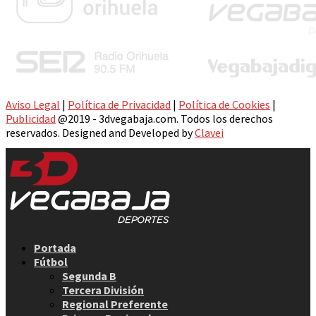
Aviso Legal
|
Política de Privacidad
|
Política de Cookies
|
Publicidad
@2019 - 3dvegabaja.com. Todos los derechos
reservados. Designed and Developed by
Clavei
Facebook
Twitter
Instagram
Youtube
Email
Portada
Fútbol
Segunda B
Tercera División
Regional Preferente