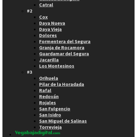
Catral
#2
Cox
Daya Nueva
Daya Vieja
Dolores
Formentera del Segura
Granja de Rocamora
Guardamar del Segura
Jacarilla
Los Montesinos
#3
Orihuela
Pilar de la Horadada
Rafal
Redován
Rojales
San Fulgencio
San Isidro
San Miguel de Salinas
Torrevieja