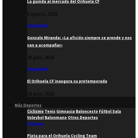
La guinda al mercado del Orihuela CF
5 agosto, 2026
Segunda B
Gonzalo Miranda: «La afición siempre se prende y nos
van a acompañar»
30 julio, 2026
Segunda B
El Orihuela CF inaugura su pretemporada
28 julio, 2026
Más Deportes
Ciclismo
Tenis
Gimnasia
Baloncesto
Fútbol Sala
Voleybol
Balonmano
Otros Deportes
Ciclismo
Plata para el Orihuela Cycling Team