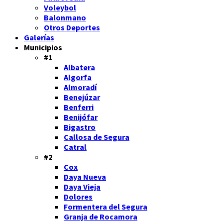
Voleybol
Balonmano
Otros Deportes
Galerías
Municipios
#1
Albatera
Algorfa
Almoradí
Benejúzar
Benferri
Benijófar
Bigastro
Callosa de Segura
Catral
#2
Cox
Daya Nueva
Daya Vieja
Dolores
Formentera del Segura
Granja de Rocamora