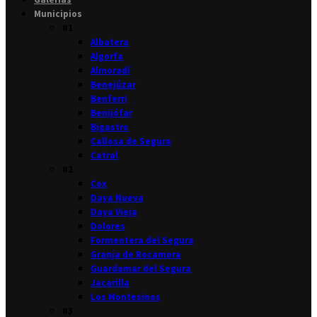
Municipios
#1
Albatera
Algorfa
Almoradí
Benejúzar
Benferri
Benijófar
Bigastro
Callosa de Segura
Catral
#2
Cox
Daya Nueva
Daya Vieja
Dolores
Formentera del Segura
Granja de Rocamora
Guardamar del Segura
Jacarilla
Los Montesinos
#3