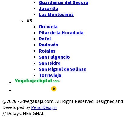
Guardamar del Segura
Jacarilla
Los Montesinos
#3
Orihuela
Pilar de la Horadada
Rafal
Redován
Rojales
San Fulgencio
San Isidro
San Miguel de Salinas
Torrevieja
@2026 - 3dvegabaja.com. All Right Reserved. Designed and
Developed by
PenciDesign
Facebook
Twitter
Instagram
Youtube
Email
// Delay ONESIGNAL