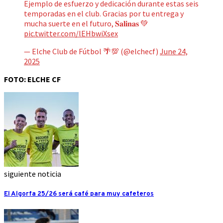
Ejemplo de esfuerzo y dedicación durante estas seis
temporadas en el club. Gracias por tu entrega y
mucha suerte en el futuro, 𝐒𝐚𝐥𝐢𝐧𝐚𝐬 💚
pic.twitter.com/lEHbwiXsex
— Elche Club de Fútbol 🌴💯 (@elchecf)
June 24,
2025
FOTO: ELCHE CF
siguiente noticia
El Algorfa 25/26 será café para muy cafeteros