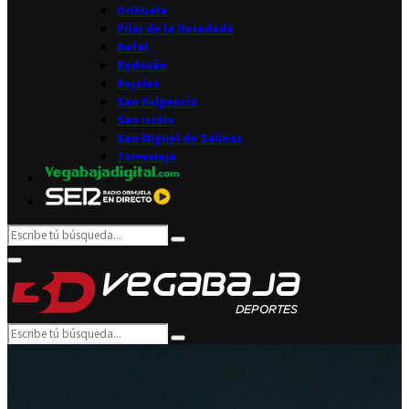
Orihuela
Pilar de la Horadada
Rafal
Redován
Rojales
San Fulgencio
San Isidro
San Miguel de Salinas
Torrevieja
Search
Search
for:
Facebook
Twitter
Instagram
Youtube
Email
Primary
Menu
Search
Search
for: