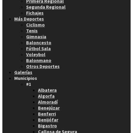
Primera Regional
Segunda Regional
Fichajes
Más Deportes
Ciclismo
Tenis
Gimnasia
Baloncesto
Fútbol Sala
Voleybol
Balonmano
Otros Deportes
Galerías
Municipios
#1
Albatera
Algorfa
Almoradí
Benejúzar
Benferri
Benijófar
Bigastro
Callosa de Segura