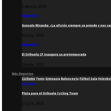
5 agosto, 2026
Segunda B
Gonzalo Miranda: «La afición siempre se prende y nos v
30 julio, 2026
Segunda B
El Orihuela CF inaugura su pretemporada
28 julio, 2026
Más Deportes
Ciclismo
Tenis
Gimnasia
Baloncesto
Fútbol Sala
Voleybo
Ciclismo
Plata para el Orihuela Cycling Team
27 julio, 2026