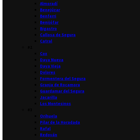
Almoradí
Benejúzar
Benferri
Benijófar
Bigastro
Callosa de Segura
Catral
#2
Cox
Daya Nueva
Daya Vieja
Dolores
Formentera del Segura
Granja de Rocamora
Guardamar del Segura
Jacarilla
Los Montesinos
#3
Orihuela
Pilar de la Horadada
Rafal
Redován