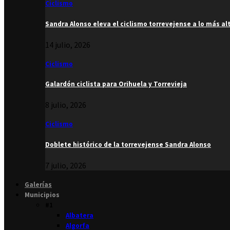
Ciclismo
Sandra Alonso eleva el ciclismo torrevejense a lo más al
14 julio, 2026
Ciclismo
Galardón ciclista para Orihuela y Torrevieja
8 julio, 2026
Ciclismo
Doblete histórico de la torrevejense Sandra Alonso
7 julio, 2026
Galerías
Municipios
#1
Albatera
Algorfa