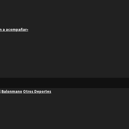
an a acompañar»
l
Balonmano
Otros Deportes