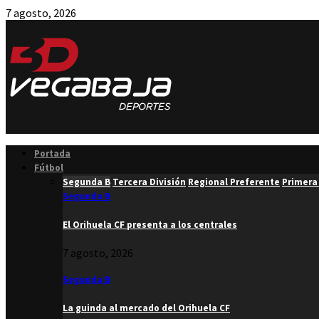
7 agosto, 2026
Facebook
Twitter
Instagram
Youtube
Email
Portada
Fútbol
Segunda B
Tercera División
Regional Preferente
Primera
Segunda B
El Orihuela CF presenta a los centrales
7 agosto, 2026
Segunda B
La guinda al mercado del Orihuela CF