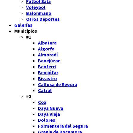
Fútbol Sala
Voleybol
Balonmano
Otros Deportes
Galerías
Municipios
#1
Albatera
Algorfa
Almoradí
Benejúzar
Benferri
Benijófar
Bigastro
Callosa de Segura
Catral
#2
Cox
Daya Nueva
Daya Vieja
Dolores
Formentera del Segura
Granja de Rocamora