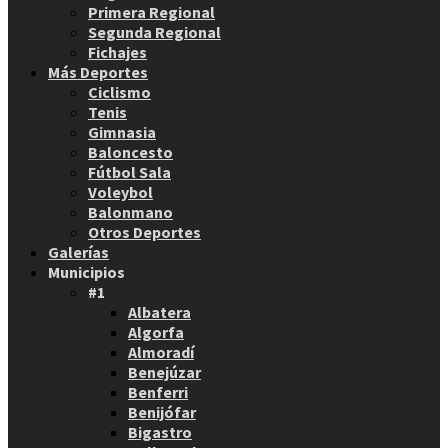
Primera Regional
Segunda Regional
Fichajes
Más Deportes
Ciclismo
Tenis
Gimnasia
Baloncesto
Fútbol Sala
Voleybol
Balonmano
Otros Deportes
Galerías
Municipios
#1
Albatera
Algorfa
Almoradí
Benejúzar
Benferri
Benijófar
Bigastro