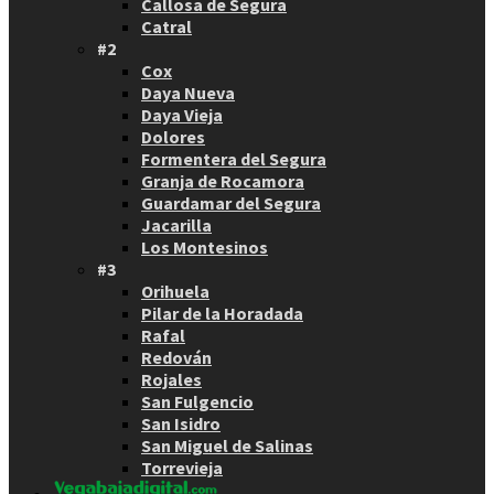
Callosa de Segura
Catral
#2
Cox
Daya Nueva
Daya Vieja
Dolores
Formentera del Segura
Granja de Rocamora
Guardamar del Segura
Jacarilla
Los Montesinos
#3
Orihuela
Pilar de la Horadada
Rafal
Redován
Rojales
San Fulgencio
San Isidro
San Miguel de Salinas
Torrevieja