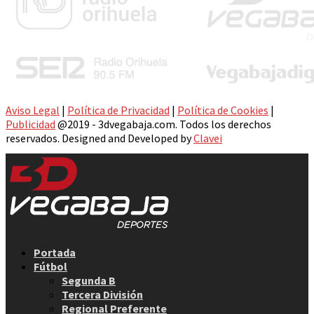
Aviso Legal
|
Política de Privacidad
|
Política de Cookies
|
Publicidad
@2019 - 3dvegabaja.com. Todos los derechos
reservados. Designed and Developed by
Clavei
Facebook
Twitter
Instagram
Youtube
Email
Portada
Fútbol
Segunda B
Tercera División
Regional Preferente