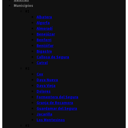
Municipios
#1
Albatera
Algorfa
Almoradí
Benejúzar
Benferri
Benijófar
Bigastro
Callosa de Segura
Catral
#2
Cox
Daya Nueva
Daya Vieja
Dolores
Formentera del Segura
Granja de Rocamora
Guardamar del Segura
Jacarilla
Los Montesinos
#3