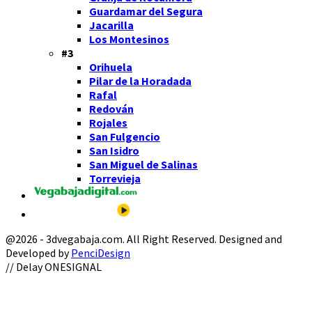
Guardamar del Segura
Jacarilla
Los Montesinos
#3
Orihuela
Pilar de la Horadada
Rafal
Redován
Rojales
San Fulgencio
San Isidro
San Miguel de Salinas
Torrevieja
@2026 - 3dvegabaja.com. All Right Reserved. Designed and
Developed by
PenciDesign
Facebook
Twitter
Instagram
Youtube
Email
// Delay ONESIGNAL