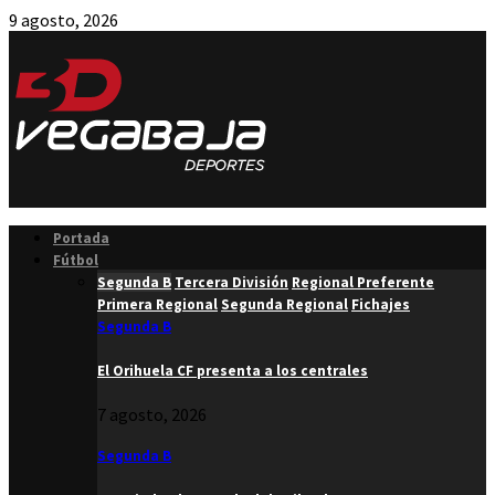
9 agosto, 2026
Facebook
Twitter
Instagram
Youtube
Email
Portada
Fútbol
Segunda B
Tercera División
Regional Preferente
Primera Regional
Segunda Regional
Fichajes
Segunda B
El Orihuela CF presenta a los centrales
7 agosto, 2026
Segunda B