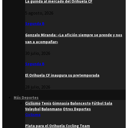
La guinda al mercado del Orihuela CF
5 agosto, 2026
Segunda B
Gonzalo Miranda: «La afición siempre se prende y nos
van a acompañar»
30 julio, 2026
Segunda B
El Orihuela CF inaugura su pretemporada
28 julio, 2026
Más Deportes
Ciclismo
Tenis
Gimnasia
Baloncesto
Fútbol Sala
Voleybol
Balonmano
Otros Deportes
Ciclismo
Plata para el Orihuela Cycling Team