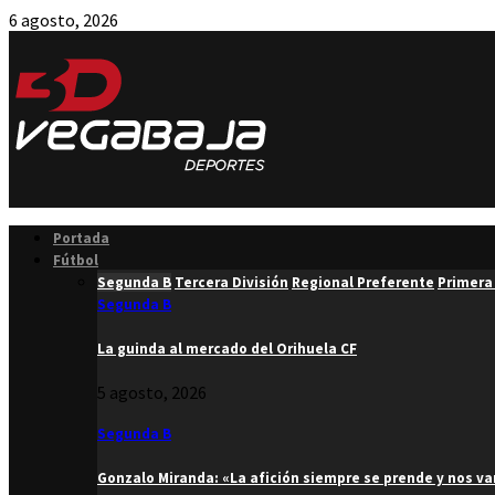
6 agosto, 2026
Facebook
Twitter
Instagram
Youtube
Email
Portada
Fútbol
Segunda B
Tercera División
Regional Preferente
Primera
Segunda B
La guinda al mercado del Orihuela CF
5 agosto, 2026
Segunda B
Gonzalo Miranda: «La afición siempre se prende y nos v