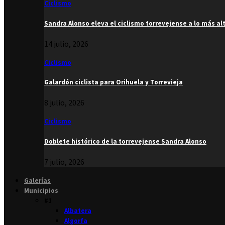
Ciclismo
Sandra Alonso eleva el ciclismo torrevejense a lo más al
14 julio, 2026
Ciclismo
Galardón ciclista para Orihuela y Torrevieja
8 julio, 2026
Ciclismo
Doblete histórico de la torrevejense Sandra Alonso
7 julio, 2026
Galerías
Municipios
#1
Albatera
Algorfa