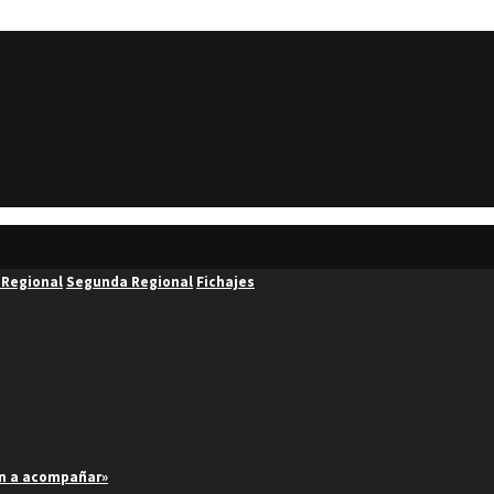
 Regional
Segunda Regional
Fichajes
an a acompañar»