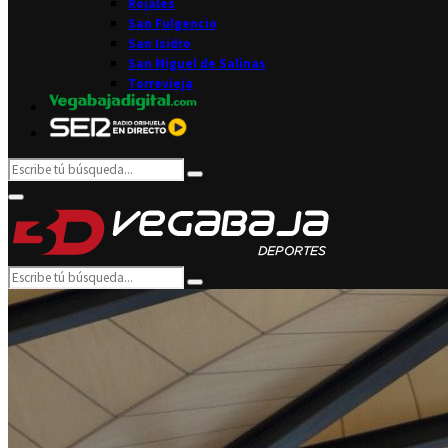
Rojales
San Fulgencio
San Isidro
San Miguel de Salinas
Torrevieja
Search
Search
for:
Facebook
Twitter
Instagram
Youtube
Email
Primary
Menu
Search
Search
for: