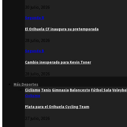
30 julio, 2026
Segunda B
El Orihuela CF inaugura su pretemporada
28 julio, 2026
Segunda B
Cambio inesperado para Kevin Toner
28 julio, 2026
Más Deportes
Ciclismo
Tenis
Gimnasia
Baloncesto
Fútbol Sala
Voleybo
Ciclismo
Plata para el Orihuela Cycling Team
27 julio, 2026