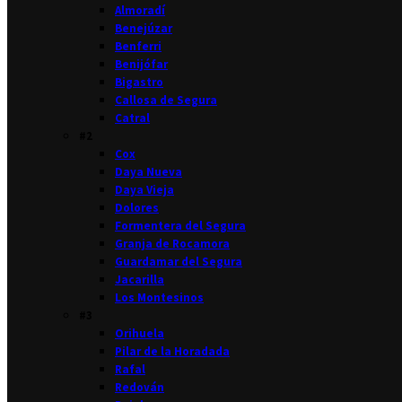
Almoradí
Benejúzar
Benferri
Benijófar
Bigastro
Callosa de Segura
Catral
#2
Cox
Daya Nueva
Daya Vieja
Dolores
Formentera del Segura
Granja de Rocamora
Guardamar del Segura
Jacarilla
Los Montesinos
#3
Orihuela
Pilar de la Horadada
Rafal
Redován