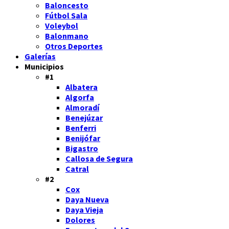
Baloncesto
Fútbol Sala
Voleybol
Balonmano
Otros Deportes
Galerías
Municipios
#1
Albatera
Algorfa
Almoradí
Benejúzar
Benferri
Benijófar
Bigastro
Callosa de Segura
Catral
#2
Cox
Daya Nueva
Daya Vieja
Dolores