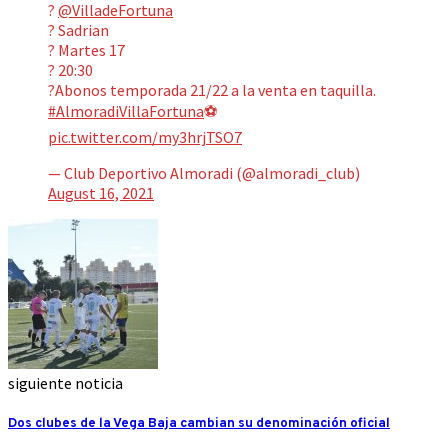
?️
@VilladeFortuna
? Sadrian
? Martes 17
? 20:30
?Abonos temporada 21/22 a la venta en taquilla.
#AlmoradiVillaFortuna
⚽️
pic.twitter.com/my3hrjTSO7
— Club Deportivo Almoradi (@almoradi_club)
August 16, 2021
siguiente noticia
Dos clubes de la Vega Baja cambian su denominación oficial