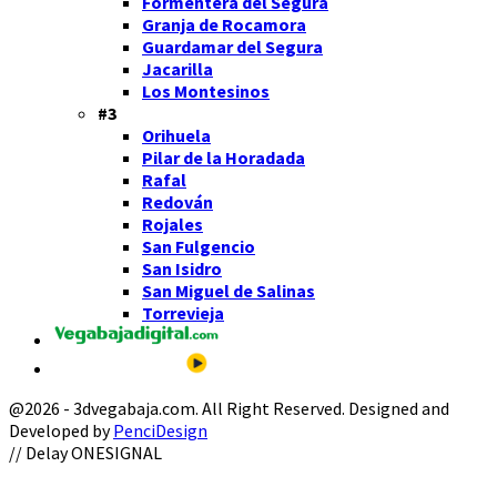
Formentera del Segura
Granja de Rocamora
Guardamar del Segura
Jacarilla
Los Montesinos
#3
Orihuela
Pilar de la Horadada
Rafal
Redován
Rojales
San Fulgencio
San Isidro
San Miguel de Salinas
Torrevieja
@2026 - 3dvegabaja.com. All Right Reserved. Designed and
Developed by
PenciDesign
Facebook
Twitter
Instagram
Youtube
Email
// Delay ONESIGNAL