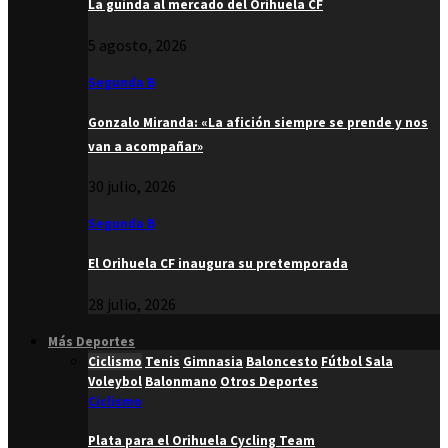
La guinda al mercado del Orihuela CF
5 agosto, 2026
Segunda B
Gonzalo Miranda: «La afición siempre se prende y nos
van a acompañar»
30 julio, 2026
Segunda B
El Orihuela CF inaugura su pretemporada
28 julio, 2026
Más Deportes
Ciclismo
Tenis
Gimnasia
Baloncesto
Fútbol Sala
Voleybol
Balonmano
Otros Deportes
Ciclismo
Plata para el Orihuela Cycling Team