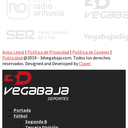
Aviso Legal
|
Política de Privacidad
|
Política de Cookies
|
Publicidad
@2019 - 3dvegabaja.com. Todos los derechos
reservados. Designed and Developed by
Clavei
Facebook
Twitter
Instagram
Youtube
Email
Portada
Fútbol
Segunda B
Tercera División