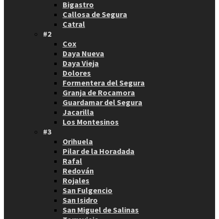
Bigastro
Callosa de Segura
Catral
#2
Cox
Daya Nueva
Daya Vieja
Dolores
Formentera del Segura
Granja de Rocamora
Guardamar del Segura
Jacarilla
Los Montesinos
#3
Orihuela
Pilar de la Horadada
Rafal
Redován
Rojales
San Fulgencio
San Isidro
San Miguel de Salinas