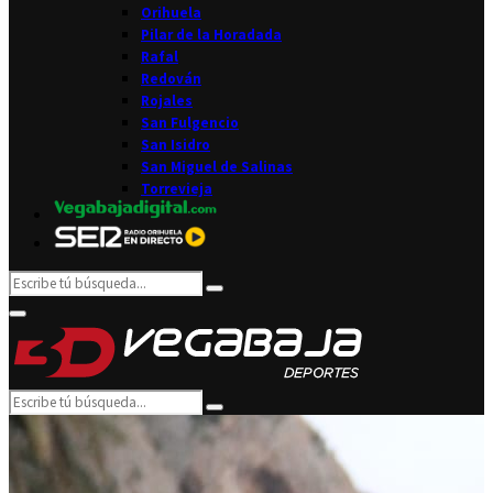
Orihuela
Pilar de la Horadada
Rafal
Redován
Rojales
San Fulgencio
San Isidro
San Miguel de Salinas
Torrevieja
Search
Search
for:
Facebook
Twitter
Instagram
Youtube
Email
Primary
Menu
Search
Search
for: