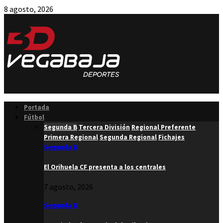
8 agosto, 2026
Facebook
Twitter
Instagram
Youtube
Email
Portada
Fútbol
Segunda B
Tercera División
Regional Preferente
Primera Regional
Segunda Regional
Fichajes
Segunda B
El Orihuela CF presenta a los centrales
7 agosto, 2026
Segunda B