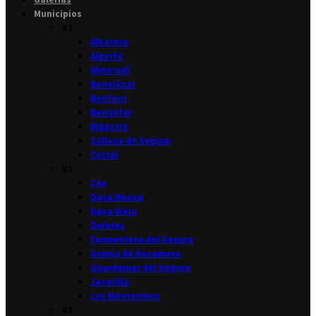
Municipios
#1
Albatera
Algorfa
Almoradí
Benejúzar
Benferri
Benijófar
Bigastro
Callosa de Segura
Catral
#2
Cox
Daya Nueva
Daya Vieja
Dolores
Formentera del Segura
Granja de Rocamora
Guardamar del Segura
Jacarilla
Los Montesinos
#3