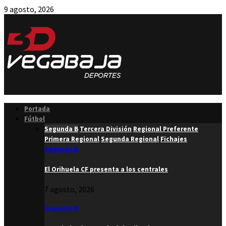
9 agosto, 2026
Facebook
Twitter
Instagram
Youtube
Email
Portada
Fútbol
Segunda B
Tercera División
Regional Preferente
Primera Regional
Segunda Regional
Fichajes
Segunda B
El Orihuela CF presenta a los centrales
7 agosto, 2026
Segunda B