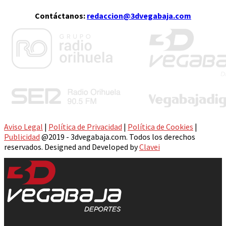
Contáctanos:
redaccion@3dvegabaja.com
Aviso Legal
|
Política de Privacidad
|
Política de Cookies
|
Publicidad
@2019 - 3dvegabaja.com. Todos los derechos
reservados. Designed and Developed by
Clavei
Facebook
Twitter
Instagram
Youtube
Email