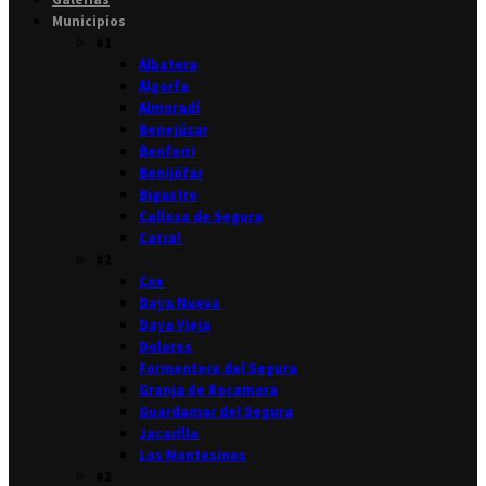
Municipios
#1
Albatera
Algorfa
Almoradí
Benejúzar
Benferri
Benijófar
Bigastro
Callosa de Segura
Catral
#2
Cox
Daya Nueva
Daya Vieja
Dolores
Formentera del Segura
Granja de Rocamora
Guardamar del Segura
Jacarilla
Los Montesinos
#3