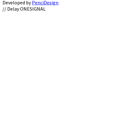
Developed by
PenciDesign
Facebook
Twitter
Instagram
Youtube
Email
// Delay ONESIGNAL