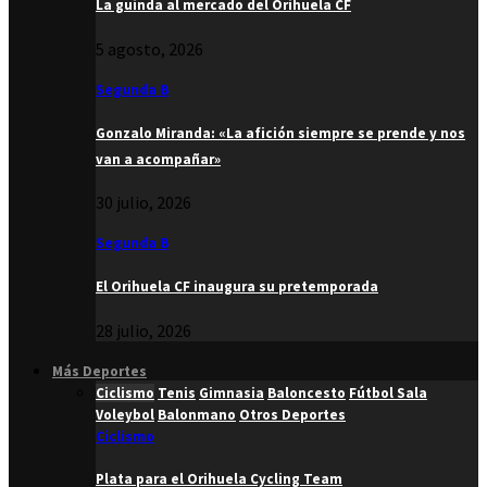
La guinda al mercado del Orihuela CF
5 agosto, 2026
Segunda B
Gonzalo Miranda: «La afición siempre se prende y nos
van a acompañar»
30 julio, 2026
Segunda B
El Orihuela CF inaugura su pretemporada
28 julio, 2026
Más Deportes
Ciclismo
Tenis
Gimnasia
Baloncesto
Fútbol Sala
Voleybol
Balonmano
Otros Deportes
Ciclismo
Plata para el Orihuela Cycling Team