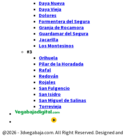
Daya Nueva
Daya Vieja
Dolores
Formentera del Segura
Granja de Rocamora
Guardamar del Segura
Jacarilla
Los Montesinos
#3
Orihuela
Pilar de la Horadada
Rafal
Redován
Rojales
San Fulgencio
San Isidro
San Miguel de Salinas
Torrevieja
@2026 - 3dvegabaja.com. All Right Reserved. Designed and