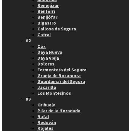
Benejúzar
Benferri
Benijófar
Bigastro
Callosa de Segura
Catral
#2
Cox
Daya Nueva
Daya Vieja
Dolores
Formentera del Segura
Granja de Rocamora
Guardamar del Segura
Jacarilla
Los Montesinos
#3
Orihuela
Pilar de la Horadada
Rafal
Redován
Rojales