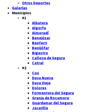
Otros Deportes
Galerías
Municipios
#1
Albatera
Algorfa
Almoradí
Benejúzar
Benferri
Benijófar
Bigastro
Callosa de Segura
Catral
#2
Cox
Daya Nueva
Daya Vieja
Dolores
Formentera del Segura
Granja de Rocamora
Guardamar del Segura
Jacarilla