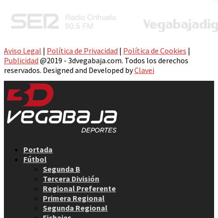
Aviso Legal
|
Política de Privacidad
|
Política de Cookies
|
Publicidad
@2019 - 3dvegabaja.com. Todos los derechos
reservados. Designed and Developed by
Clavei
Facebook
Twitter
Instagram
Youtube
Email
Portada
Fútbol
Segunda B
Tercera División
Regional Preferente
Primera Regional
Segunda Regional
Fichajes