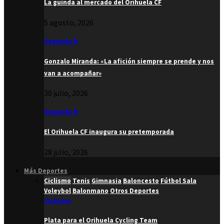
La guinda al mercado del Orihuela CF
5 agosto, 2026
Segunda B
Gonzalo Miranda: «La afición siempre se prende y nos
van a acompañar»
30 julio, 2026
Segunda B
El Orihuela CF inaugura su pretemporada
28 julio, 2026
Más Deportes
Ciclismo
Tenis
Gimnasia
Baloncesto
Fútbol Sala
Voleybol
Balonmano
Otros Deportes
Ciclismo
Plata para el Orihuela Cycling Team