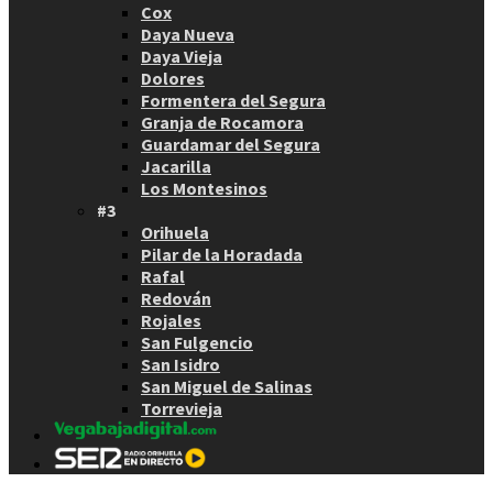
Cox
Daya Nueva
Daya Vieja
Dolores
Formentera del Segura
Granja de Rocamora
Guardamar del Segura
Jacarilla
Los Montesinos
#3
Orihuela
Pilar de la Horadada
Rafal
Redován
Rojales
San Fulgencio
San Isidro
San Miguel de Salinas
Torrevieja