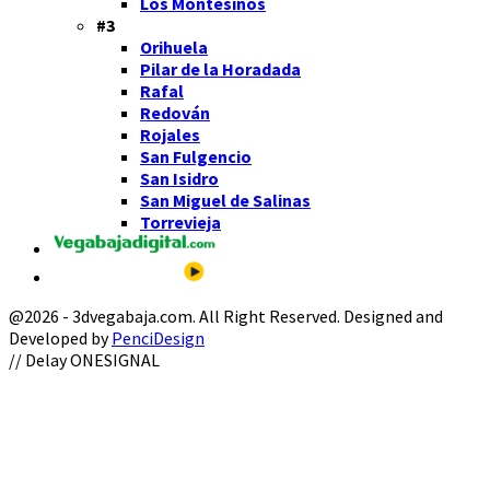
Los Montesinos
#3
Orihuela
Pilar de la Horadada
Rafal
Redován
Rojales
San Fulgencio
San Isidro
San Miguel de Salinas
Torrevieja
@2026 - 3dvegabaja.com. All Right Reserved. Designed and
Developed by
PenciDesign
Facebook
Twitter
Instagram
Youtube
Email
// Delay ONESIGNAL