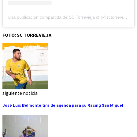
Una publicación compartida de SC Torrevieja cf (@sctorreviejacf)
FOTO: SC TORREVIEJA
siguiente noticia
José Luis Belmonte tira de agenda para su Racing San Miguel