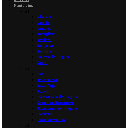
Municipios
#1
Albatera
Algorfa
Almoradí
Benejúzar
Benferri
Benijófar
Bigastro
Callosa de Segura
Catral
#2
Cox
Daya Nueva
Daya Vieja
Dolores
Formentera del Segura
Granja de Rocamora
Guardamar del Segura
Jacarilla
Los Montesinos
#3