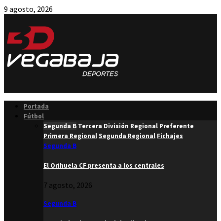
9 agosto, 2026
Facebook
Twitter
Instagram
Youtube
Email
Portada
Fútbol
Segunda B
Tercera División
Regional Preferente
Primera Regional
Segunda Regional
Fichajes
Segunda B
El Orihuela CF presenta a los centrales
7 agosto, 2026
Segunda B