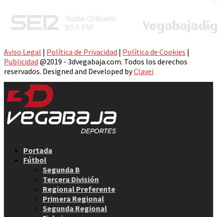
Aviso Legal
|
Política de Privacidad
|
Política de Cookies
|
Publicidad
@2019 - 3dvegabaja.com. Todos los derechos
reservados. Designed and Developed by
Clavei
Facebook
Twitter
Instagram
Youtube
Email
Portada
Fútbol
Segunda B
Tercera División
Regional Preferente
Primera Regional
Segunda Regional