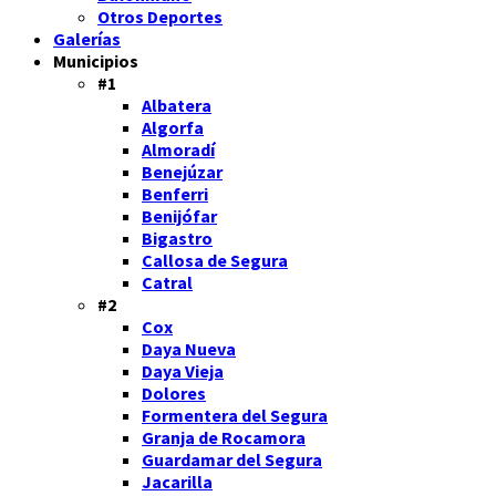
Otros Deportes
Galerías
Municipios
#1
Albatera
Algorfa
Almoradí
Benejúzar
Benferri
Benijófar
Bigastro
Callosa de Segura
Catral
#2
Cox
Daya Nueva
Daya Vieja
Dolores
Formentera del Segura
Granja de Rocamora
Guardamar del Segura
Jacarilla