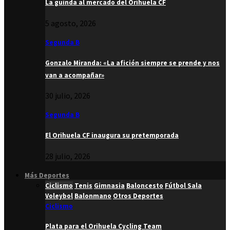
La guinda al mercado del Orihuela CF
5 agosto, 2026
Segunda B
Gonzalo Miranda: «La afición siempre se prende y nos
van a acompañar»
30 julio, 2026
Segunda B
El Orihuela CF inaugura su pretemporada
28 julio, 2026
Más Deportes
Ciclismo
Tenis
Gimnasia
Baloncesto
Fútbol Sala
Voleybol
Balonmano
Otros Deportes
Ciclismo
Plata para el Orihuela Cycling Team