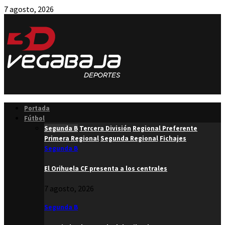
7 agosto, 2026
Facebook
Twitter
Instagram
Youtube
Email
Portada
Fútbol
Segunda B
Tercera División
Regional Preferente
Primera Regional
Segunda Regional
Fichajes
Segunda B
El Orihuela CF presenta a los centrales
7 agosto, 2026
Segunda B