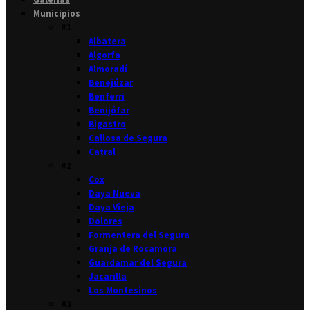
Municipios
#1
Albatera
Algorfa
Almoradí
Benejúzar
Benferri
Benijófar
Bigastro
Callosa de Segura
Catral
#2
Cox
Daya Nueva
Daya Vieja
Dolores
Formentera del Segura
Granja de Rocamora
Guardamar del Segura
Jacarilla
Los Montesinos
#3