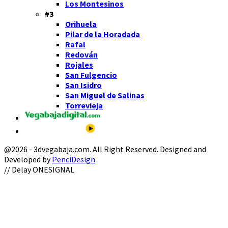
Los Montesinos
#3
Orihuela
Pilar de la Horadada
Rafal
Redován
Rojales
San Fulgencio
San Isidro
San Miguel de Salinas
Torrevieja
@2026 - 3dvegabaja.com. All Right Reserved. Designed and
Developed by
PenciDesign
Facebook
Twitter
Instagram
Youtube
Email
// Delay ONESIGNAL