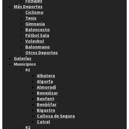
Fichajes
Más Deportes
Ciclismo
Tenis
Gimnasia
Baloncesto
Fútbol Sala
Voleybol
Balonmano
Otros Deportes
Galerías
Municipios
#1
Albatera
Algorfa
Almoradí
Benejúzar
Benferri
Benijófar
Bigastro
Callosa de Segura
Catral
#2