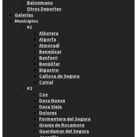
Balonmano
Otros Deportes
Galerías
Municipios
#1
Albatera
Algorfa
Almoradí
Benejúzar
Benferri
Benijófar
Bigastro
Callosa de Segura
Catral
#2
Cox
Daya Nueva
Daya Vieja
Dolores
Formentera del Segura
Granja de Rocamora
Guardamar del Segura
Jacarilla