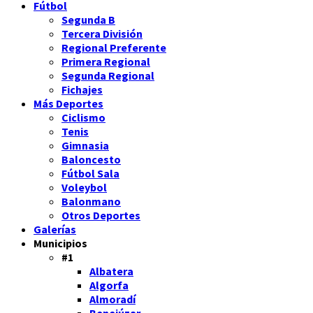
Fútbol
Segunda B
Tercera División
Regional Preferente
Primera Regional
Segunda Regional
Fichajes
Más Deportes
Ciclismo
Tenis
Gimnasia
Baloncesto
Fútbol Sala
Voleybol
Balonmano
Otros Deportes
Galerías
Municipios
#1
Albatera
Algorfa
Almoradí
Benejúzar