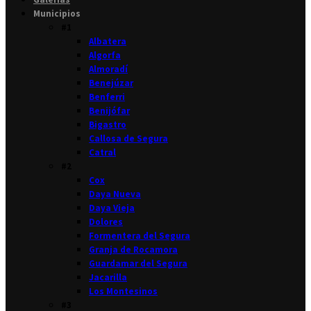
Municipios
#1
Albatera
Algorfa
Almoradí
Benejúzar
Benferri
Benijófar
Bigastro
Callosa de Segura
Catral
#2
Cox
Daya Nueva
Daya Vieja
Dolores
Formentera del Segura
Granja de Rocamora
Guardamar del Segura
Jacarilla
Los Montesinos
#3