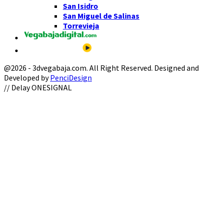
San Isidro
San Miguel de Salinas
Torrevieja
@2026 - 3dvegabaja.com. All Right Reserved. Designed and
Developed by
PenciDesign
Facebook
Twitter
Instagram
Youtube
Email
// Delay ONESIGNAL