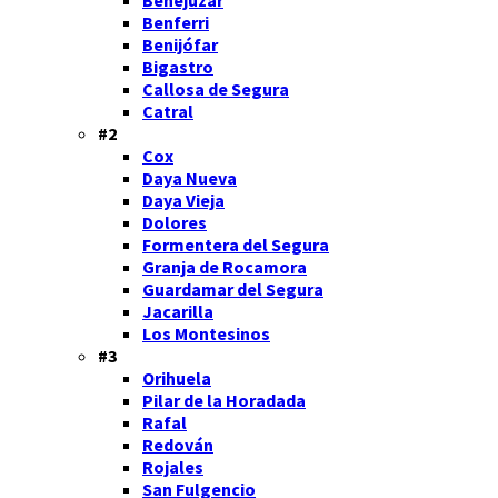
Benferri
Benijófar
Bigastro
Callosa de Segura
Catral
#2
Cox
Daya Nueva
Daya Vieja
Dolores
Formentera del Segura
Granja de Rocamora
Guardamar del Segura
Jacarilla
Los Montesinos
#3
Orihuela
Pilar de la Horadada
Rafal
Redován
Rojales
San Fulgencio