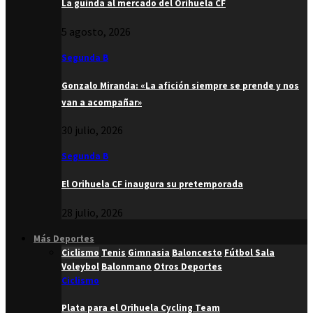
La guinda al mercado del Orihuela CF
5 agosto, 2026
Segunda B
Gonzalo Miranda: «La afición siempre se prende y nos
van a acompañar»
30 julio, 2026
Segunda B
El Orihuela CF inaugura su pretemporada
28 julio, 2026
Más Deportes
Ciclismo
Tenis
Gimnasia
Baloncesto
Fútbol Sala
Voleybol
Balonmano
Otros Deportes
Ciclismo
Plata para el Orihuela Cycling Team