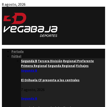
8 agosto, 2026
Facebook
Twitter
Instagram
Youtube
Email
Portada
Fútbol
Segunda B
Tercera División
Regional Preferente
Primera Regional
Segunda Regional
Fichajes
Segunda B
El Orihuela CF presenta a los centrales
7 agosto, 2026
Segunda B