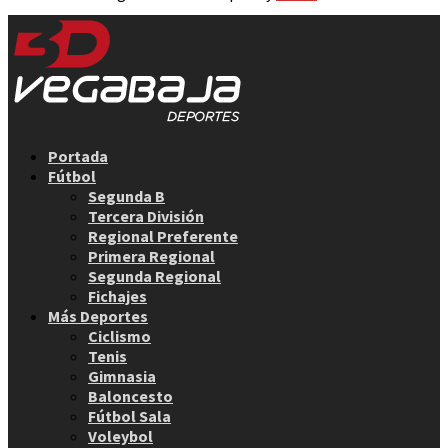
Facebook
Twitter
Instagram
Youtube
Email
Portada
Fútbol
Segunda B
Tercera División
Regional Preferente
Primera Regional
Segunda Regional
Fichajes
Más Deportes
Ciclismo
Tenis
Gimnasia
Baloncesto
Fútbol Sala
Voleybol