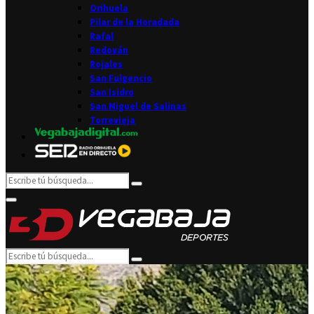
Orihuela
Pilar de la Horadada
Rafal
Redován
Rojales
San Fulgencio
San Isidro
San Miguel de Salinas
Torrevieja
Search
Search
for:
Facebook
Twitter
Instagram
Youtube
Email
Primary
Menu
Search
Search
for: