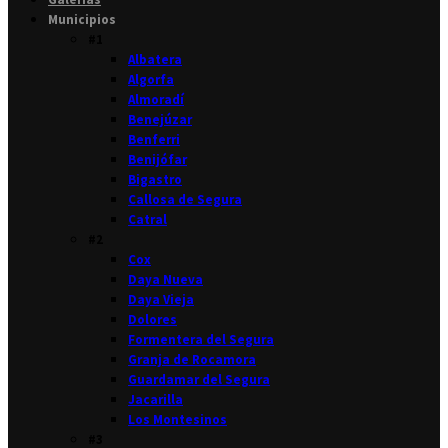
Municipios
#1
Albatera
Algorfa
Almoradí
Benejúzar
Benferri
Benijófar
Bigastro
Callosa de Segura
Catral
#2
Cox
Daya Nueva
Daya Vieja
Dolores
Formentera del Segura
Granja de Rocamora
Guardamar del Segura
Jacarilla
Los Montesinos
#3