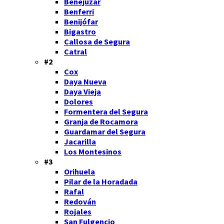
Benejúzar
Benferri
Benijófar
Bigastro
Callosa de Segura
Catral
#2
Cox
Daya Nueva
Daya Vieja
Dolores
Formentera del Segura
Granja de Rocamora
Guardamar del Segura
Jacarilla
Los Montesinos
#3
Orihuela
Pilar de la Horadada
Rafal
Redován
Rojales
San Fulgencio