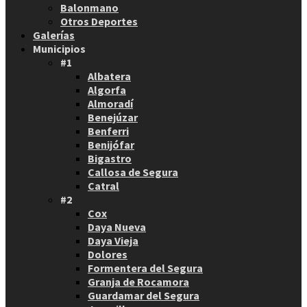
Balonmano
Otros Deportes
Galerías
Municipios
#1
Albatera
Algorfa
Almoradí
Benejúzar
Benferri
Benijófar
Bigastro
Callosa de Segura
Catral
#2
Cox
Daya Nueva
Daya Vieja
Dolores
Formentera del Segura
Granja de Rocamora
Guardamar del Segura