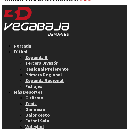
Facebook
Twitter
Instagram
Youtube
Email
Portada
Fútbol
Segunda B
Tercera División
Regional Preferente
Primera Regional
Segunda Regional
Fichajes
Más Deportes
Ciclismo
Tenis
Gimnasia
Baloncesto
Fútbol Sala
Voleybol