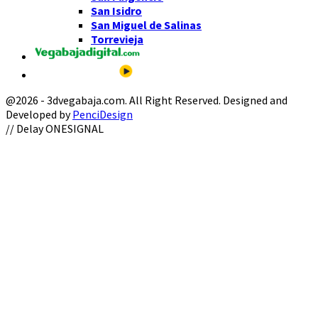
San Isidro
San Miguel de Salinas
Torrevieja
@2026 - 3dvegabaja.com. All Right Reserved. Designed and
Developed by
PenciDesign
Facebook
Twitter
Instagram
Youtube
Email
// Delay ONESIGNAL