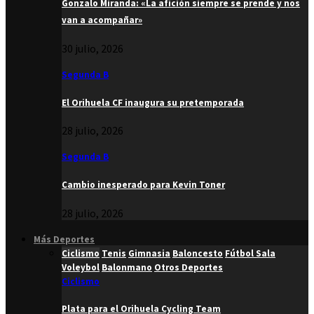
Gonzalo Miranda: «La afición siempre se prende y nos
van a acompañar»
30 julio, 2026
Segunda B
El Orihuela CF inaugura su pretemporada
28 julio, 2026
Segunda B
Cambio inesperado para Kevin Toner
28 julio, 2026
Más Deportes
Ciclismo
Tenis
Gimnasia
Baloncesto
Fútbol Sala
Voleybol
Balonmano
Otros Deportes
Ciclismo
Plata para el Orihuela Cycling Team