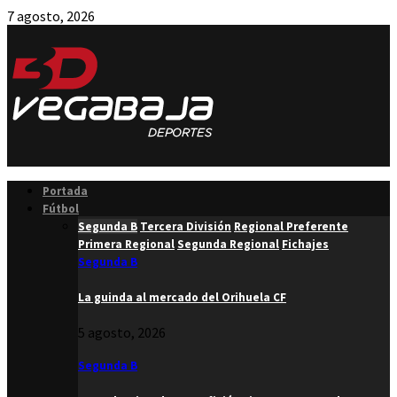
7 agosto, 2026
Facebook
Twitter
Instagram
Youtube
Email
Portada
Fútbol
Segunda B
Tercera División
Regional Preferente
Primera Regional
Segunda Regional
Fichajes
Segunda B
La guinda al mercado del Orihuela CF
5 agosto, 2026
Segunda B