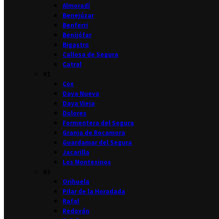
Almoradí
Benejúzar
Benferri
Benijófar
Bigastro
Callosa de Segura
Catral
#2
Cox
Daya Nueva
Daya Vieja
Dolores
Formentera del Segura
Granja de Rocamora
Guardamar del Segura
Jacarilla
Los Montesinos
#3
Orihuela
Pilar de la Horadada
Rafal
Redován