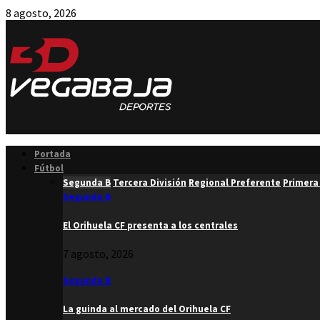
8 agosto, 2026
Facebook
Twitter
Instagram
Youtube
Email
Portada
Fútbol
Segunda B
Tercera División
Regional Preferente
Primera
Segunda B
El Orihuela CF presenta a los centrales
7 agosto, 2026
Segunda B
La guinda al mercado del Orihuela CF