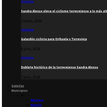
Ciclismo
Sandra Alonso eleva el ciclismo torrevejense a lo más al
14 julio, 2026
Ciclismo
Galardón ciclista para Orihuela y Torrevieja
8 julio, 2026
Ciclismo
Doblete histórico de la torrevejense Sandra Alonso
7 julio, 2026
Galerías
Municipios
#1
Albatera
Algorfa