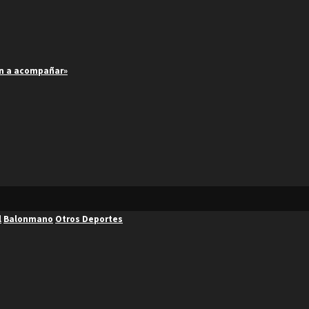
an a acompañar»
l
Balonmano
Otros Deportes