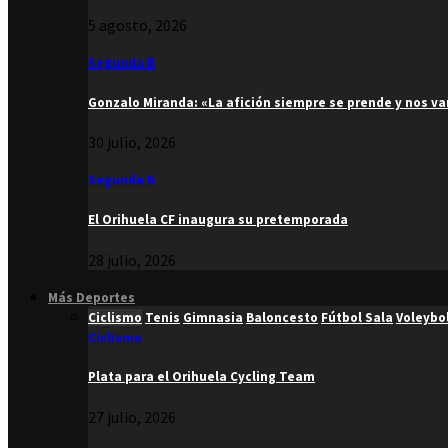
5 agosto, 2026
Segunda B
Gonzalo Miranda: «La afición siempre se prende y nos v
30 julio, 2026
Segunda B
El Orihuela CF inaugura su pretemporada
28 julio, 2026
Más Deportes
Ciclismo
Tenis
Gimnasia
Baloncesto
Fútbol Sala
Voleybo
Ciclismo
Plata para el Orihuela Cycling Team
27 julio, 2026