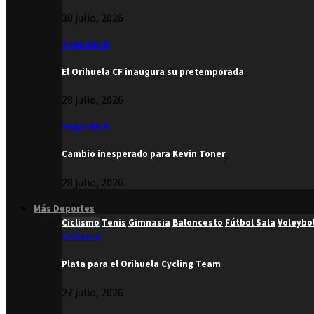
30 julio, 2026
Segunda B
El Orihuela CF inaugura su pretemporada
28 julio, 2026
Segunda B
Cambio inesperado para Kevin Toner
28 julio, 2026
Más Deportes
Ciclismo
Tenis
Gimnasia
Baloncesto
Fútbol Sala
Voleybo
Ciclismo
Plata para el Orihuela Cycling Team
27 julio, 2026