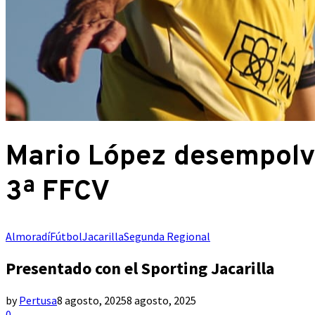
Mario López desempolva
3ª FFCV
Almoradí
Fútbol
Jacarilla
Segunda Regional
Presentado con el Sporting Jacarilla
by
Pertusa
8 agosto, 2025
8 agosto, 2025
0