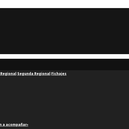
 Regional
Segunda Regional
Fichajes
an a acompañar»