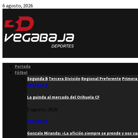
6 agosto, 2026
Facebook
Twitter
Instagram
Youtube
Email
Portada
Fútbol
Segunda B
Tercera División
Regional Preferente
Primera
Segunda B
La guinda al mercado del Orihuela CF
5 agosto, 2026
Segunda B
Gonzalo Miranda: «La afición siempre se prende y nos v