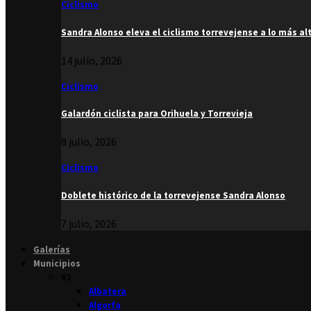
Ciclismo
Sandra Alonso eleva el ciclismo torrevejense a lo más al
14 julio, 2026
Ciclismo
Galardón ciclista para Orihuela y Torrevieja
8 julio, 2026
Ciclismo
Doblete histórico de la torrevejense Sandra Alonso
7 julio, 2026
Galerías
Municipios
#1
Albatera
Algorfa