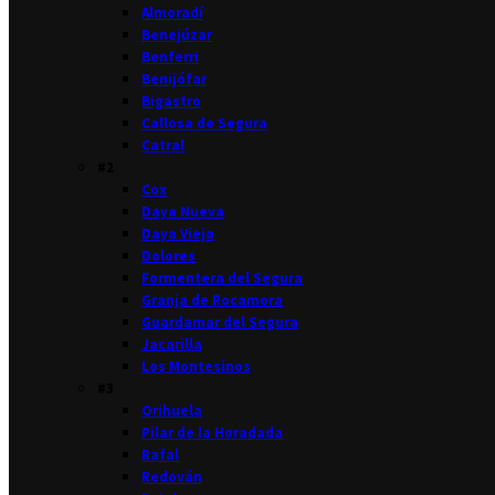
Almoradí
Benejúzar
Benferri
Benijófar
Bigastro
Callosa de Segura
Catral
#2
Cox
Daya Nueva
Daya Vieja
Dolores
Formentera del Segura
Granja de Rocamora
Guardamar del Segura
Jacarilla
Los Montesinos
#3
Orihuela
Pilar de la Horadada
Rafal
Redován