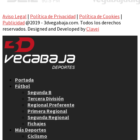
Aviso Legal
|
Política de Privacidad
|
Política de Cookies
|
Publicidad
@2019 - 3dvegabaja.com. Todos los derechos
reservados. Designed and Developed by
Clavei
Facebook
Twitter
Instagram
Youtube
Email
Portada
Fútbol
Segunda B
Tercera División
Regional Preferente
Primera Regional
Segunda Regional
Fichajes
Más Deportes
Ciclismo