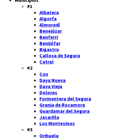
#1
Albatera
Algorfa
Almoradí
Benejúzar
Benferri
Benijófar
Bigastro
Callosa de Segura
Catral
#2
Cox
Daya Nueva
Daya Vieja
Dolores
Formentera del Segura
Granja de Rocamora
Guardamar del Segura
Jacarilla
Los Montesinos
#3
Orihuela