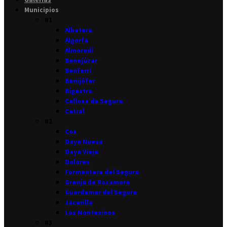
Municipios
#1
Albatera
Algorfa
Almoradí
Benejúzar
Benferri
Benijófar
Bigastro
Callosa de Segura
Catral
#2
Cox
Daya Nueva
Daya Vieja
Dolores
Formentera del Segura
Granja de Rocamora
Guardamar del Segura
Jacarilla
Los Montesinos
#3