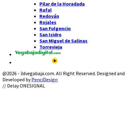
Pilar de la Horadada
Rafal
Redován
Rojales
San Fulgencio
San Isidro
San Miguel de Salinas
Torrevieja
@2026 - 3dvegabaja.com. All Right Reserved. Designed and
Developed by
PenciDesign
Facebook
Twitter
Instagram
Youtube
Email
// Delay ONESIGNAL