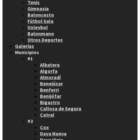
Tenis
Gimnasia
Baloncesto
Fútbol Sala
Voleybol
Balonmano
Otros Deportes
Galerías
Municipios
#1
Albatera
Algorfa
Almoradí
Benejúzar
Benferri
Benijófar
Bigastro
Callosa de Segura
Catral
#2
Cox
Daya Nueva
Daya Vieja