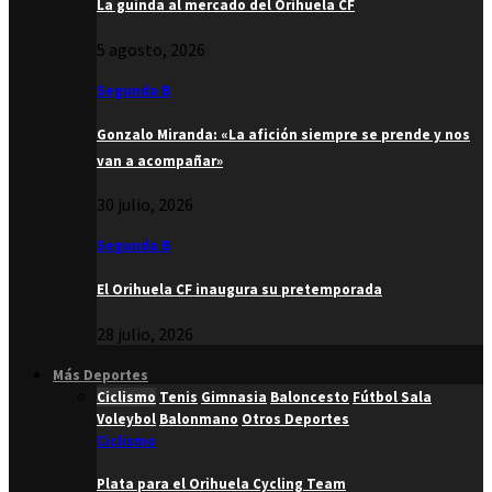
La guinda al mercado del Orihuela CF
5 agosto, 2026
Segunda B
Gonzalo Miranda: «La afición siempre se prende y nos
van a acompañar»
30 julio, 2026
Segunda B
El Orihuela CF inaugura su pretemporada
28 julio, 2026
Más Deportes
Ciclismo
Tenis
Gimnasia
Baloncesto
Fútbol Sala
Voleybol
Balonmano
Otros Deportes
Ciclismo
Plata para el Orihuela Cycling Team