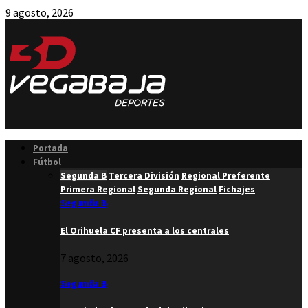
9 agosto, 2026
Facebook
Twitter
Instagram
Youtube
Email
Portada
Fútbol
Segunda B
Tercera División
Regional Preferente
Primera Regional
Segunda Regional
Fichajes
Segunda B
El Orihuela CF presenta a los centrales
7 agosto, 2026
Segunda B