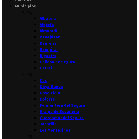
Municipios
#1
Albatera
Algorfa
Almoradí
Benejúzar
Benferri
Benijófar
Bigastro
Callosa de Segura
Catral
#2
Cox
Daya Nueva
Daya Vieja
Dolores
Formentera del Segura
Granja de Rocamora
Guardamar del Segura
Jacarilla
Los Montesinos
#3