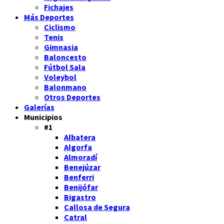
Fichajes
Más Deportes
Ciclismo
Tenis
Gimnasia
Baloncesto
Fútbol Sala
Voleybol
Balonmano
Otros Deportes
Galerías
Municipios
#1
Albatera
Algorfa
Almoradí
Benejúzar
Benferri
Benijófar
Bigastro
Callosa de Segura
Catral