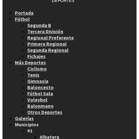
Facebook
Twitter
Instagram
Youtube
Email
Portada
Fútbol
Segunda B
Tercera División
Regional Preferente
Primera Regional
Segunda Regional
Fichajes
Más Deportes
Ciclismo
Tenis
Gimnasia
Baloncesto
Fútbol Sala
Voleybol
Balonmano
Otros Deportes
Galerías
Municipios
#1
Albatera