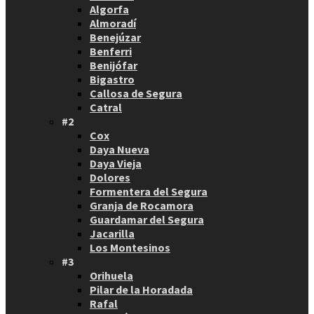
Algorfa
Almoradí
Benejúzar
Benferri
Benijófar
Bigastro
Callosa de Segura
Catral
#2
Cox
Daya Nueva
Daya Vieja
Dolores
Formentera del Segura
Granja de Rocamora
Guardamar del Segura
Jacarilla
Los Montesinos
#3
Orihuela
Pilar de la Horadada
Rafal