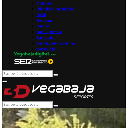
Orihuela
Pilar de la Horadada
Rafal
Redován
Rojales
San Fulgencio
San Isidro
San Miguel de Salinas
Torrevieja
Search
Search
for:
Facebook
Twitter
Instagram
Youtube
Email
Primary
Menu
Search
Search
for: