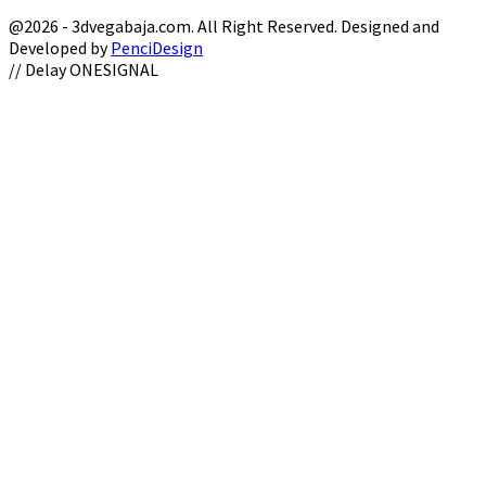
@2026 - 3dvegabaja.com. All Right Reserved. Designed and
Developed by
PenciDesign
Facebook
Twitter
Instagram
Youtube
Email
// Delay ONESIGNAL