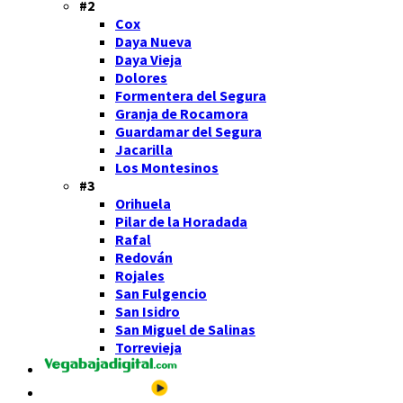
#2
Cox
Daya Nueva
Daya Vieja
Dolores
Formentera del Segura
Granja de Rocamora
Guardamar del Segura
Jacarilla
Los Montesinos
#3
Orihuela
Pilar de la Horadada
Rafal
Redován
Rojales
San Fulgencio
San Isidro
San Miguel de Salinas
Torrevieja