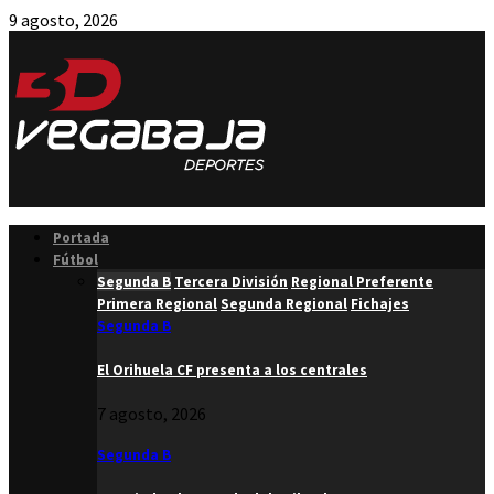
9 agosto, 2026
Facebook
Twitter
Instagram
Youtube
Email
Portada
Fútbol
Segunda B
Tercera División
Regional Preferente
Primera Regional
Segunda Regional
Fichajes
Segunda B
El Orihuela CF presenta a los centrales
7 agosto, 2026
Segunda B