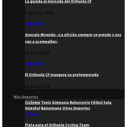
La guinda al mercado del Orihuela CF
5 agosto, 2026
Segunda B
Gonzalo Miranda: «La afición siempre se prende y nos
van a acompañar»
30 julio, 2026
Segunda B
El Orihuela CF inaugura su pretemporada
28 julio, 2026
Más Deportes
Ciclismo
Tenis
Gimnasia
Baloncesto
Fútbol Sala
Voleybol
Balonmano
Otros Deportes
Ciclismo
Plata para el Orihuela Cycling Team