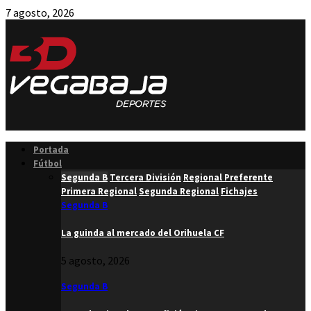
7 agosto, 2026
Facebook
Twitter
Instagram
Youtube
Email
Portada
Fútbol
Segunda B
Tercera División
Regional Preferente
Primera Regional
Segunda Regional
Fichajes
Segunda B
La guinda al mercado del Orihuela CF
5 agosto, 2026
Segunda B