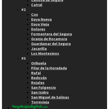
Catral
#2
Cox
Daya Nueva
Daya Vieja
Dolores
Formentera del Segura
Granja de Rocamora
Guardamar del Segura
Jacarilla
Los Montesinos
#3
Orihuela
Pilar de la Horadada
Rafal
Redován
Rojales
San Fulgencio
San Isidro
San Miguel de Salinas
Torrevieja