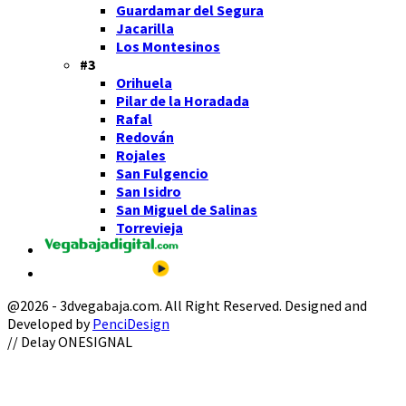
Guardamar del Segura
Jacarilla
Los Montesinos
#3
Orihuela
Pilar de la Horadada
Rafal
Redován
Rojales
San Fulgencio
San Isidro
San Miguel de Salinas
Torrevieja
@2026 - 3dvegabaja.com. All Right Reserved. Designed and
Developed by
PenciDesign
Facebook
Twitter
Instagram
Youtube
Email
// Delay ONESIGNAL