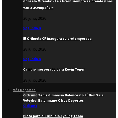
Gonzalo Miranda: «La afición siempre se prende y nos
van a acompañar»
30 julio, 2026
Segunda B
El Orihuela CF inaugura su pretemporada
28 julio, 2026
Segunda B
Cambio inesperado para Kevin Toner
28 julio, 2026
Más Deportes
Ciclismo
Tenis
Gimnasia
Baloncesto
Fútbol Sala
Voleybol
Balonmano
Otros Deportes
Ciclismo
Plata para el Orihuela Cycling Team