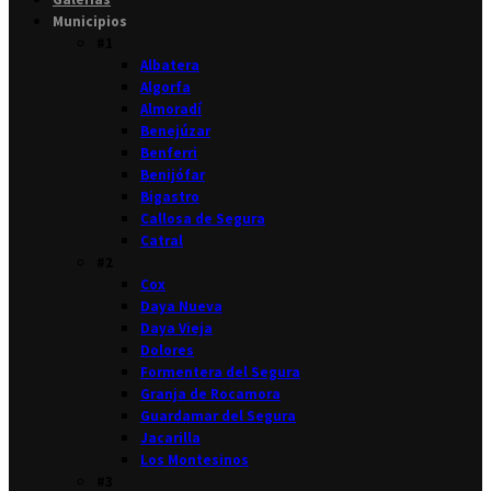
Municipios
#1
Albatera
Algorfa
Almoradí
Benejúzar
Benferri
Benijófar
Bigastro
Callosa de Segura
Catral
#2
Cox
Daya Nueva
Daya Vieja
Dolores
Formentera del Segura
Granja de Rocamora
Guardamar del Segura
Jacarilla
Los Montesinos
#3