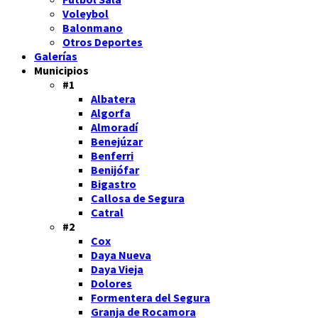
Voleybol
Balonmano
Otros Deportes
Galerías
Municipios
#1
Albatera
Algorfa
Almoradí
Benejúzar
Benferri
Benijófar
Bigastro
Callosa de Segura
Catral
#2
Cox
Daya Nueva
Daya Vieja
Dolores
Formentera del Segura
Granja de Rocamora