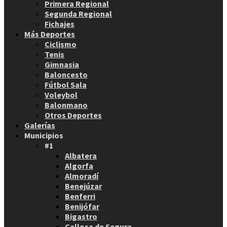
Primera Regional
Segunda Regional
Fichajes
Más Deportes
Ciclismo
Tenis
Gimnasia
Baloncesto
Fútbol Sala
Voleybol
Balonmano
Otros Deportes
Galerías
Municipios
#1
Albatera
Algorfa
Almoradí
Benejúzar
Benferri
Benijófar
Bigastro
Callosa de Segura