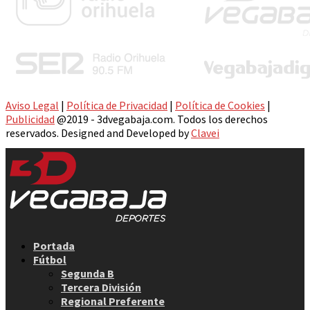
Aviso Legal
|
Política de Privacidad
|
Política de Cookies
|
Publicidad
@2019 - 3dvegabaja.com. Todos los derechos
reservados. Designed and Developed by
Clavei
Facebook
Twitter
Instagram
Youtube
Email
Portada
Fútbol
Segunda B
Tercera División
Regional Preferente