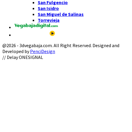
San Fulgencio
San Isidro
San Miguel de Salinas
Torrevieja
@2026 - 3dvegabaja.com. All Right Reserved. Designed and
Developed by
PenciDesign
Facebook
Twitter
Instagram
Youtube
Email
// Delay ONESIGNAL