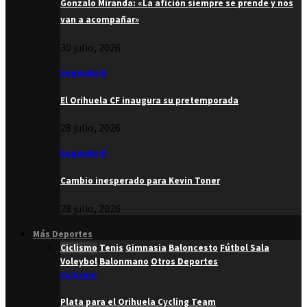
Gonzalo Miranda: «La afición siempre se prende y nos
van a acompañar»
30 julio, 2026
Segunda B
El Orihuela CF inaugura su pretemporada
28 julio, 2026
Segunda B
Cambio inesperado para Kevin Toner
28 julio, 2026
Más Deportes
Ciclismo
Tenis
Gimnasia
Baloncesto
Fútbol Sala
Voleybol
Balonmano
Otros Deportes
Ciclismo
Plata para el Orihuela Cycling Team