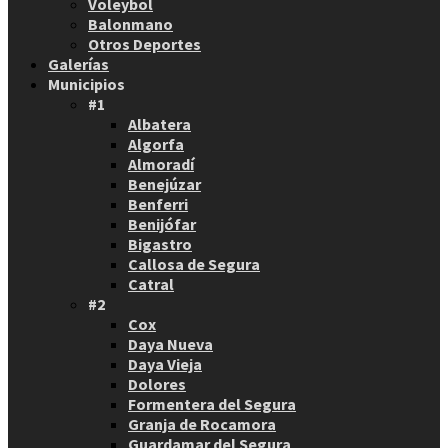
Voleybol
Balonmano
Otros Deportes
Galerías
Municipios
#1
Albatera
Algorfa
Almoradí
Benejúzar
Benferri
Benijófar
Bigastro
Callosa de Segura
Catral
#2
Cox
Daya Nueva
Daya Vieja
Dolores
Formentera del Segura
Granja de Rocamora
Guardamar del Segura