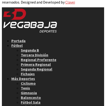
reservados. Designed and Developed by
Clavei
Facebook
Twitter
Instagram
Youtube
Email
Portada
Fútbol
Segunda B
Tercera División
Regional Preferente
Primera Regional
Segunda Regional
Fichajes
Más Deportes
Ciclismo
Tenis
Gimnasia
Baloncesto
Fútbol Sala