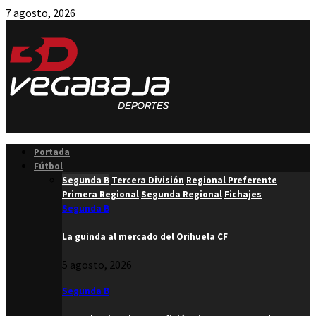
7 agosto, 2026
Facebook
Twitter
Instagram
Youtube
Email
Portada
Fútbol
Segunda B
Tercera División
Regional Preferente
Primera Regional
Segunda Regional
Fichajes
Segunda B
La guinda al mercado del Orihuela CF
5 agosto, 2026
Segunda B