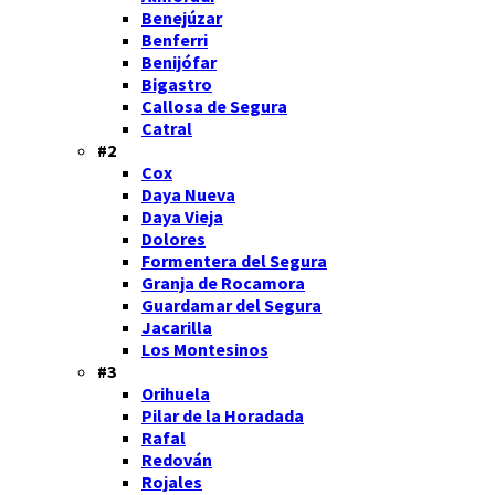
Benejúzar
Benferri
Benijófar
Bigastro
Callosa de Segura
Catral
#2
Cox
Daya Nueva
Daya Vieja
Dolores
Formentera del Segura
Granja de Rocamora
Guardamar del Segura
Jacarilla
Los Montesinos
#3
Orihuela
Pilar de la Horadada
Rafal
Redován
Rojales