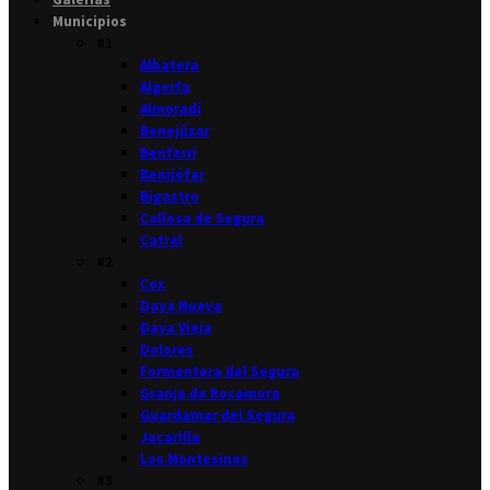
Municipios
#1
Albatera
Algorfa
Almoradí
Benejúzar
Benferri
Benijófar
Bigastro
Callosa de Segura
Catral
#2
Cox
Daya Nueva
Daya Vieja
Dolores
Formentera del Segura
Granja de Rocamora
Guardamar del Segura
Jacarilla
Los Montesinos
#3