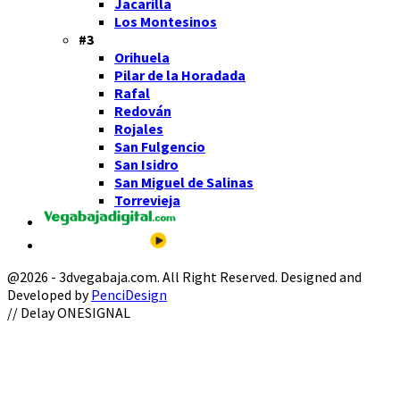
Jacarilla
Los Montesinos
#3
Orihuela
Pilar de la Horadada
Rafal
Redován
Rojales
San Fulgencio
San Isidro
San Miguel de Salinas
Torrevieja
@2026 - 3dvegabaja.com. All Right Reserved. Designed and
Developed by
PenciDesign
Facebook
Twitter
Instagram
Youtube
Email
// Delay ONESIGNAL