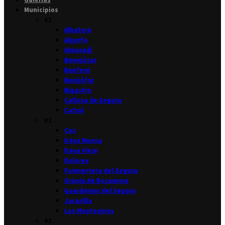
Municipios
#1
Albatera
Algorfa
Almoradí
Benejúzar
Benferri
Benijófar
Bigastro
Callosa de Segura
Catral
#2
Cox
Daya Nueva
Daya Vieja
Dolores
Formentera del Segura
Granja de Rocamora
Guardamar del Segura
Jacarilla
Los Montesinos
#3