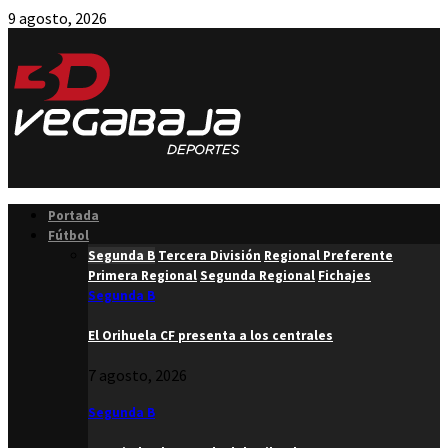
9 agosto, 2026
Facebook
Twitter
Instagram
Youtube
Email
Portada
Fútbol
Segunda B
Tercera División
Regional Preferente
Primera Regional
Segunda Regional
Fichajes
Segunda B
El Orihuela CF presenta a los centrales
7 agosto, 2026
Segunda B