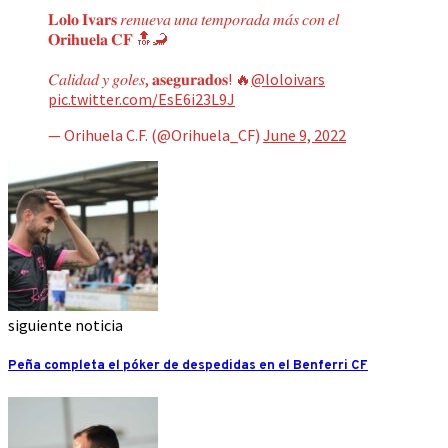
𝐋𝐨𝐥𝐨 𝐈𝐯𝐚𝐫𝐬 𝑟𝑒𝑛𝑢𝑒𝑣𝑎 𝑢𝑛𝑎 𝑡𝑒𝑚𝑝𝑜𝑟𝑎𝑑𝑎 𝑚𝑎́𝑠 𝑐𝑜𝑛 𝑒𝑙
𝐎𝐫𝐢𝐡𝐮𝐞𝐥𝐚 𝐂𝐅 🔝🦂
𝐶𝑎𝑙𝑖𝑑𝑎𝑑 𝑦 𝑔𝑜𝑙𝑒𝑠, 𝐚𝐬𝐞𝐠𝐮𝐫𝐚𝐝𝐨𝐬! 🔥
@loloivars
pic.twitter.com/EsE6i23L9J
— Orihuela C.F. (@Orihuela_CF)
June 9, 2022
siguiente noticia
Peña completa el póker de despedidas en el Benferri CF