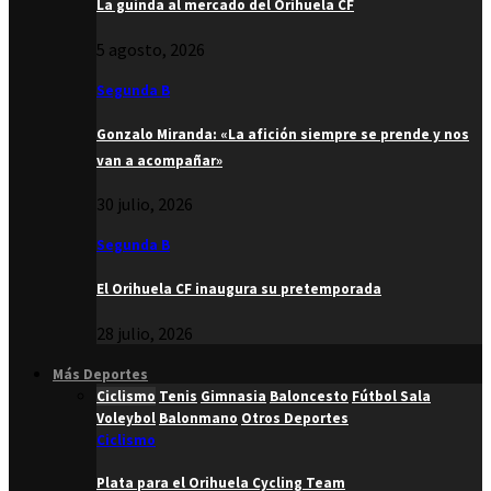
La guinda al mercado del Orihuela CF
5 agosto, 2026
Segunda B
Gonzalo Miranda: «La afición siempre se prende y nos
van a acompañar»
30 julio, 2026
Segunda B
El Orihuela CF inaugura su pretemporada
28 julio, 2026
Más Deportes
Ciclismo
Tenis
Gimnasia
Baloncesto
Fútbol Sala
Voleybol
Balonmano
Otros Deportes
Ciclismo
Plata para el Orihuela Cycling Team