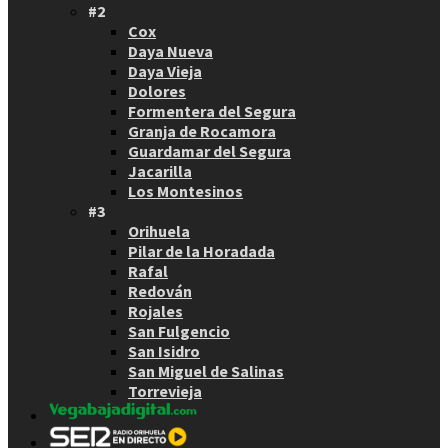
#2
Cox
Daya Nueva
Daya Vieja
Dolores
Formentera del Segura
Granja de Rocamora
Guardamar del Segura
Jacarilla
Los Montesinos
#3
Orihuela
Pilar de la Horadada
Rafal
Redován
Rojales
San Fulgencio
San Isidro
San Miguel de Salinas
Torrevieja