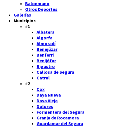
Balonmano
Otros Deportes
Galerías
Municipios
#1
Albatera
Algorfa
Almoradí
Benejúzar
Benferri
Benijófar
Bigastro
Callosa de Segura
Catral
#2
Cox
Daya Nueva
Daya Vieja
Dolores
Formentera del Segura
Granja de Rocamora
Guardamar del Segura