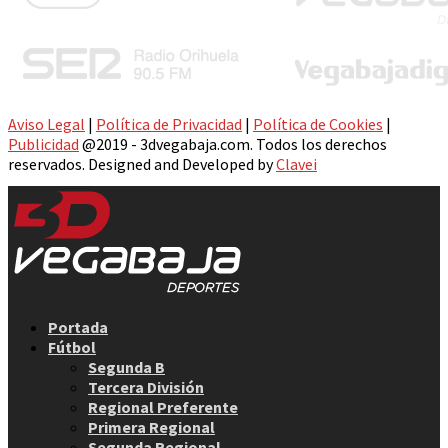
Aviso Legal
|
Política de Privacidad
|
Política de Cookies
|
Publicidad
@2019 - 3dvegabaja.com. Todos los derechos
reservados. Designed and Developed by
Clavei
Facebook
Twitter
Instagram
Youtube
Email
Portada
Fútbol
Segunda B
Tercera División
Regional Preferente
Primera Regional
Segunda Regional