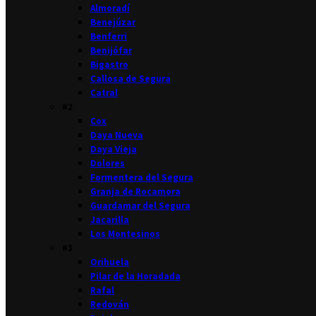
Almoradí
Benejúzar
Benferri
Benijófar
Bigastro
Callosa de Segura
Catral
#2
Cox
Daya Nueva
Daya Vieja
Dolores
Formentera del Segura
Granja de Rocamora
Guardamar del Segura
Jacarilla
Los Montesinos
#3
Orihuela
Pilar de la Horadada
Rafal
Redován