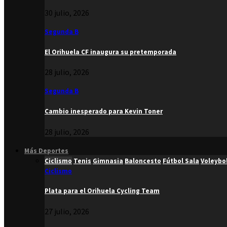
30 julio, 2026
Segunda B
El Orihuela CF inaugura su pretemporada
28 julio, 2026
Segunda B
Cambio inesperado para Kevin Toner
28 julio, 2026
Más Deportes
Ciclismo
Tenis
Gimnasia
Baloncesto
Fútbol Sala
Voleybo
Ciclismo
Plata para el Orihuela Cycling Team
27 julio, 2026