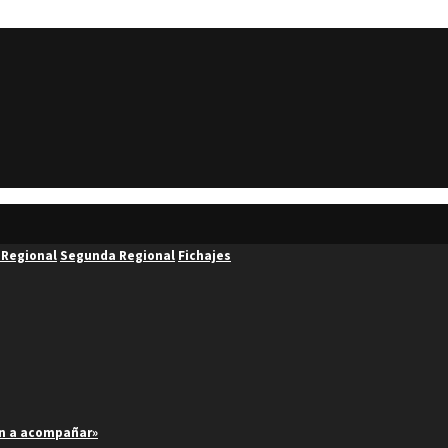
 Regional
Segunda Regional
Fichajes
an a acompañar»