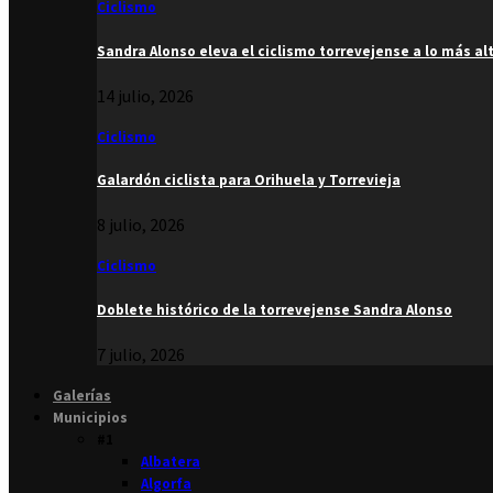
Ciclismo
Sandra Alonso eleva el ciclismo torrevejense a lo más al
14 julio, 2026
Ciclismo
Galardón ciclista para Orihuela y Torrevieja
8 julio, 2026
Ciclismo
Doblete histórico de la torrevejense Sandra Alonso
7 julio, 2026
Galerías
Municipios
#1
Albatera
Algorfa