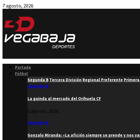
7 agosto, 2026
Facebook
Twitter
Instagram
Youtube
Email
Portada
Fútbol
Segunda B
Tercera División
Regional Preferente
Primera
Segunda B
La guinda al mercado del Orihuela CF
5 agosto, 2026
Segunda B
Gonzalo Miranda: «La afición siempre se prende y nos v