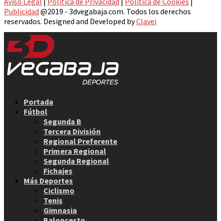
Aviso Legal
|
Política de Privacidad
|
Política de Cookies
|
Publicidad
@2019 - 3dvegabaja.com. Todos los derechos
reservados. Designed and Developed by
Clavei
Facebook
Twitter
Instagram
Youtube
Email
Portada
Fútbol
Segunda B
Tercera División
Regional Preferente
Primera Regional
Segunda Regional
Fichajes
Más Deportes
Ciclismo
Tenis
Gimnasia
Baloncesto