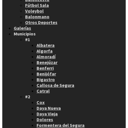
Fútbol Sala
Voleybol
Balonmano
Otros Deportes
Galerías
Municipios
#1
Albatera
Algorfa
Almoradí
Benejúzar
Benferri
Benijófar
Bigastro
Callosa de Segura
Catral
#2
Cox
Daya Nueva
Daya Vieja
Dolores
Formentera del Segura