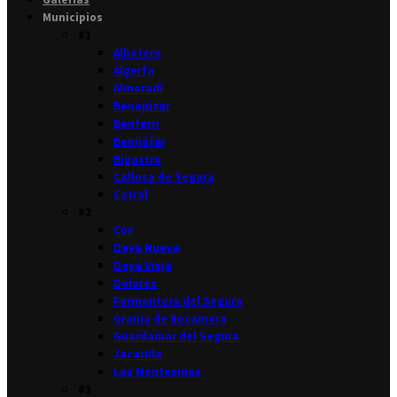
Municipios
#1
Albatera
Algorfa
Almoradí
Benejúzar
Benferri
Benijófar
Bigastro
Callosa de Segura
Catral
#2
Cox
Daya Nueva
Daya Vieja
Dolores
Formentera del Segura
Granja de Rocamora
Guardamar del Segura
Jacarilla
Los Montesinos
#3