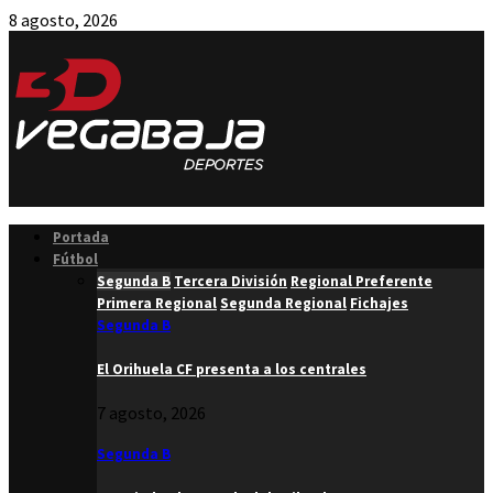
8 agosto, 2026
Facebook
Twitter
Instagram
Youtube
Email
Portada
Fútbol
Segunda B
Tercera División
Regional Preferente
Primera Regional
Segunda Regional
Fichajes
Segunda B
El Orihuela CF presenta a los centrales
7 agosto, 2026
Segunda B