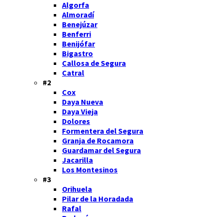
Algorfa
Almoradí
Benejúzar
Benferri
Benijófar
Bigastro
Callosa de Segura
Catral
#2
Cox
Daya Nueva
Daya Vieja
Dolores
Formentera del Segura
Granja de Rocamora
Guardamar del Segura
Jacarilla
Los Montesinos
#3
Orihuela
Pilar de la Horadada
Rafal