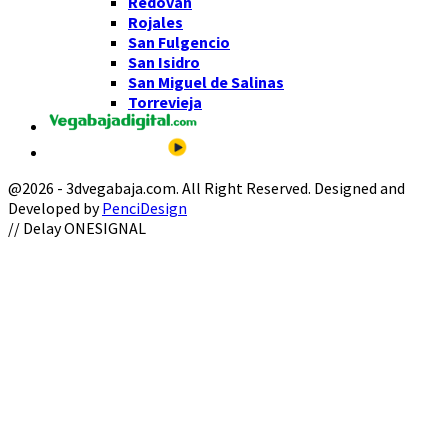
Redován
Rojales
San Fulgencio
San Isidro
San Miguel de Salinas
Torrevieja
@2026 - 3dvegabaja.com. All Right Reserved. Designed and
Developed by
PenciDesign
Facebook
Twitter
Instagram
Youtube
Email
// Delay ONESIGNAL