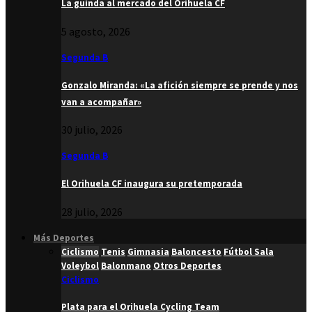
La guinda al mercado del Orihuela CF
5 agosto, 2026
Segunda B
Gonzalo Miranda: «La afición siempre se prende y nos
van a acompañar»
30 julio, 2026
Segunda B
El Orihuela CF inaugura su pretemporada
28 julio, 2026
Más Deportes
Ciclismo
Tenis
Gimnasia
Baloncesto
Fútbol Sala
Voleybol
Balonmano
Otros Deportes
Ciclismo
Plata para el Orihuela Cycling Team