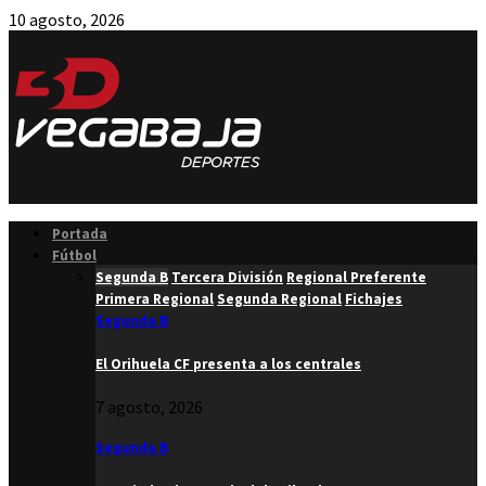
10 agosto, 2026
Facebook
Twitter
Instagram
Youtube
Email
Portada
Fútbol
Segunda B
Tercera División
Regional Preferente
Primera Regional
Segunda Regional
Fichajes
Segunda B
El Orihuela CF presenta a los centrales
7 agosto, 2026
Segunda B