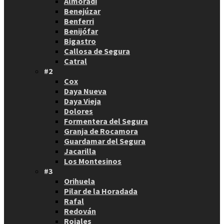
Almoradí
Benejúzar
Benferri
Benijófar
Bigastro
Callosa de Segura
Catral
#2
Cox
Daya Nueva
Daya Vieja
Dolores
Formentera del Segura
Granja de Rocamora
Guardamar del Segura
Jacarilla
Los Montesinos
#3
Orihuela
Pilar de la Horadada
Rafal
Redován
Rojales