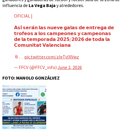
influencia de
La Vega Baja
y alrededores.
OFICIAL |
𝗔𝘀𝗶́ 𝘀𝗲𝗿𝗮́𝗻 𝗹𝗮𝘀 𝗻𝘂𝗲𝘃𝗲 𝗴𝗮𝗹𝗮𝘀 𝗱𝗲 𝗲𝗻𝘁𝗿𝗲𝗴𝗮 𝗱𝗲
𝘁𝗿𝗼𝗳𝗲𝗼𝘀 𝗮 𝗹𝗼𝘀 𝗰𝗮𝗺𝗽𝗲𝗼𝗻𝗲𝘀 𝘆 𝗰𝗮𝗺𝗽𝗲𝗼𝗻𝗮𝘀
𝗱𝗲 𝗹𝗮 𝘁𝗲𝗺𝗽𝗼𝗿𝗮𝗱𝗮 𝟮𝟬𝟮𝟱/𝟮𝟬𝟮𝟲 𝗱𝗲 𝘁𝗼𝗱𝗮 𝗹𝗮
𝗖𝗼𝗺𝘂𝗻𝗶𝘁𝗮𝘁 𝗩𝗮𝗹𝗲𝗻𝗰𝗶𝗮𝗻𝗮
📎…
pic.twitter.com/zleTvIXVwz
— FFCV (@FFCV_info)
June 2, 2026
FOTO: MANOLO GONZÁLVEZ