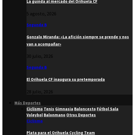
La guinda al mercado del Orihuela CF
5 agosto, 2026
Segunda B
Gonzalo Miranda: «La afición siempre se prende y nos
van a acompañar»
30 julio, 2026
Segunda B
El Orihuela CF inaugura su pretemporada
28 julio, 2026
Más Deportes
Ciclismo
Tenis
Gimnasia
Baloncesto
Fútbol Sala
Voleybol
Balonmano
Otros Deportes
Ciclismo
Plata para el Orihuela Cycling Team