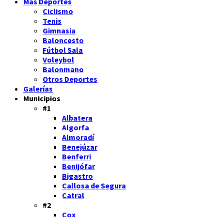
Más Deportes
Ciclismo
Tenis
Gimnasia
Baloncesto
Fútbol Sala
Voleybol
Balonmano
Otros Deportes
Galerías
Municipios
#1
Albatera
Algorfa
Almoradí
Benejúzar
Benferri
Benijófar
Bigastro
Callosa de Segura
Catral
#2
Cox