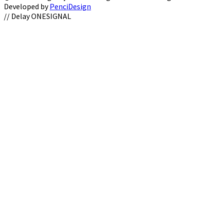
Developed by
PenciDesign
Facebook
Twitter
Instagram
Youtube
Email
// Delay ONESIGNAL