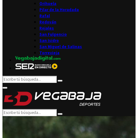
Orihuela
Pilar de la Horadada
Rafal
Redován
Rojales
San Fulgencio
San Isidro
San Miguel de Salinas
Torrevieja
Search
Search
for:
Facebook
Twitter
Instagram
Youtube
Email
Primary
Menu
Search
Search
for: