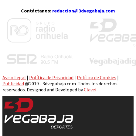
Contáctanos:
redaccion@3dvegabaja.com
Aviso Legal
|
Política de Privacidad
|
Política de Cookies
|
Publicidad
@2019 - 3dvegabaja.com. Todos los derechos
reservados. Designed and Developed by
Clavei
Facebook
Twitter
Instagram
Youtube
Email