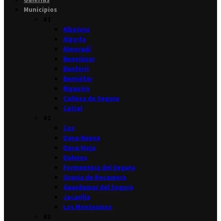
Municipios
#1
Albatera
Algorfa
Almoradí
Benejúzar
Benferri
Benijófar
Bigastro
Callosa de Segura
Catral
#2
Cox
Daya Nueva
Daya Vieja
Dolores
Formentera del Segura
Granja de Rocamora
Guardamar del Segura
Jacarilla
Los Montesinos
#3