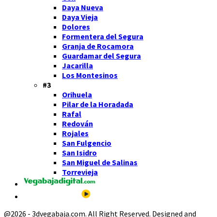
Daya Nueva
Daya Vieja
Dolores
Formentera del Segura
Granja de Rocamora
Guardamar del Segura
Jacarilla
Los Montesinos
#3
Orihuela
Pilar de la Horadada
Rafal
Redován
Rojales
San Fulgencio
San Isidro
San Miguel de Salinas
Torrevieja
@2026 - 3dvegabaja.com. All Right Reserved. Designed and