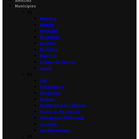
Municipios
#1
Albatera
Algorfa
Almoradí
Benejúzar
Benferri
Benijófar
Bigastro
Callosa de Segura
Catral
#2
Cox
Daya Nueva
Daya Vieja
Dolores
Formentera del Segura
Granja de Rocamora
Guardamar del Segura
Jacarilla
Los Montesinos
#3