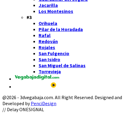
Jacarilla
Los Montesinos
#3
Orihuela
Pilar de la Horadada
Rafal
Redován
Rojales
San Fulgencio
San Isidro
San Miguel de Salinas
Torrevieja
@2026 - 3dvegabaja.com. All Right Reserved. Designed and
Developed by
PenciDesign
Facebook
Twitter
Instagram
Youtube
Email
// Delay ONESIGNAL