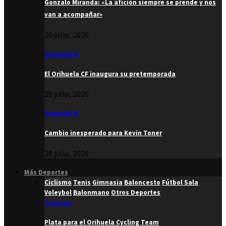
Gonzalo Miranda: «La afición siempre se prende y nos
van a acompañar»
30 julio, 2026
Segunda B
El Orihuela CF inaugura su pretemporada
28 julio, 2026
Segunda B
Cambio inesperado para Kevin Toner
28 julio, 2026
Más Deportes
Ciclismo
Tenis
Gimnasia
Baloncesto
Fútbol Sala
Voleybol
Balonmano
Otros Deportes
Ciclismo
Plata para el Orihuela Cycling Team