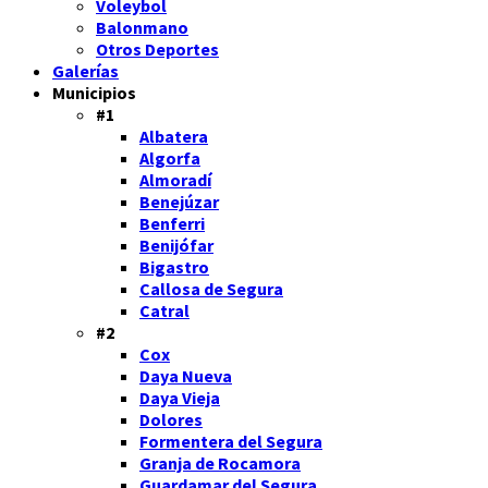
Voleybol
Balonmano
Otros Deportes
Galerías
Municipios
#1
Albatera
Algorfa
Almoradí
Benejúzar
Benferri
Benijófar
Bigastro
Callosa de Segura
Catral
#2
Cox
Daya Nueva
Daya Vieja
Dolores
Formentera del Segura
Granja de Rocamora
Guardamar del Segura