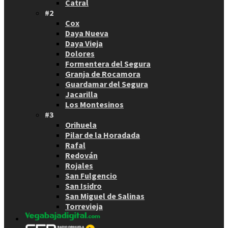
Catral
#2
Cox
Daya Nueva
Daya Vieja
Dolores
Formentera del Segura
Granja de Rocamora
Guardamar del Segura
Jacarilla
Los Montesinos
#3
Orihuela
Pilar de la Horadada
Rafal
Redován
Rojales
San Fulgencio
San Isidro
San Miguel de Salinas
Torrevieja