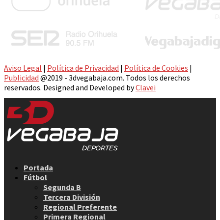
Aviso Legal
|
Política de Privacidad
|
Política de Cookies
|
Publicidad
@2019 - 3dvegabaja.com. Todos los derechos
reservados. Designed and Developed by
Clavei
Facebook
Twitter
Instagram
Youtube
Email
Portada
Fútbol
Segunda B
Tercera División
Regional Preferente
Primera Regional