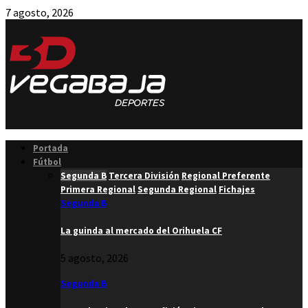
7 agosto, 2026
Facebook
Twitter
Instagram
Youtube
Email
Portada
Fútbol
Segunda B
Tercera División
Regional Preferente
Primera Regional
Segunda Regional
Fichajes
Segunda B
La guinda al mercado del Orihuela CF
5 agosto, 2026
Segunda B