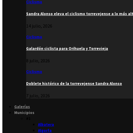
Ciclismo
Sandra Alonso eleva el ciclismo torrevejense a lo más al
14 julio, 2026
Ciclismo
Galardón ciclista para Orihuela y Torrevieja
8 julio, 2026
Ciclismo
Doblete histórico de la torrevejense Sandra Alonso
7 julio, 2026
Galerías
Municipios
#1
Albatera
Algorfa