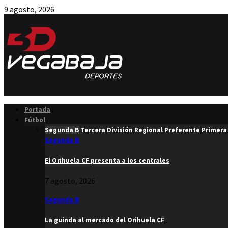
9 agosto, 2026
Facebook
Twitter
Instagram
Youtube
Email
Portada
Fútbol
Segunda B
Tercera División
Regional Preferente
Primera
Segunda B
El Orihuela CF presenta a los centrales
7 agosto, 2026
Segunda B
La guinda al mercado del Orihuela CF