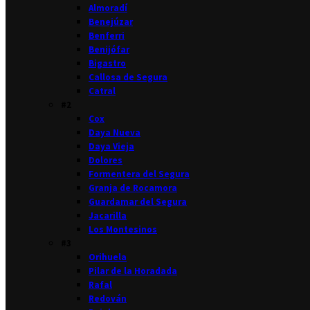
Almoradí
Benejúzar
Benferri
Benijófar
Bigastro
Callosa de Segura
Catral
#2
Cox
Daya Nueva
Daya Vieja
Dolores
Formentera del Segura
Granja de Rocamora
Guardamar del Segura
Jacarilla
Los Montesinos
#3
Orihuela
Pilar de la Horadada
Rafal
Redován