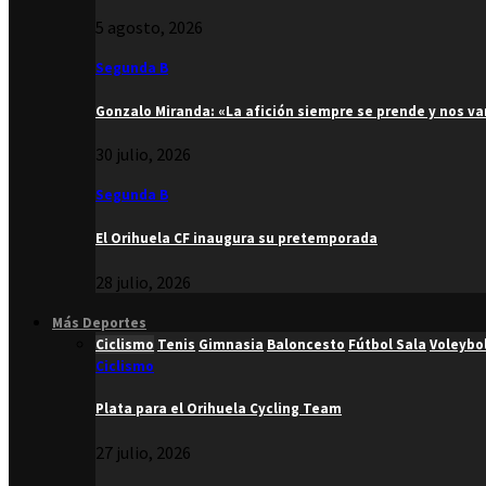
5 agosto, 2026
Segunda B
Gonzalo Miranda: «La afición siempre se prende y nos v
30 julio, 2026
Segunda B
El Orihuela CF inaugura su pretemporada
28 julio, 2026
Más Deportes
Ciclismo
Tenis
Gimnasia
Baloncesto
Fútbol Sala
Voleybo
Ciclismo
Plata para el Orihuela Cycling Team
27 julio, 2026