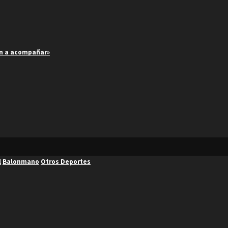
an a acompañar»
l
Balonmano
Otros Deportes