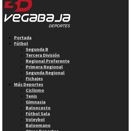
Facebook
Twitter
Instagram
Youtube
Email
Portada
Fútbol
Segunda B
Tercera División
Regional Preferente
Primera Regional
Segunda Regional
Fichajes
Más Deportes
Ciclismo
Tenis
Gimnasia
Baloncesto
Fútbol Sala
Voleybol
Balonmano
Otros Deportes