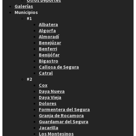
Galerías
Municipios
#1
Albatera
Algorfa
Almoradí
Benejúzar
Benferri
Benijófar
Bigastro
Callosa de Segura
Catral
#2
Cox
Daya Nueva
Daya Vieja
Dolores
Formentera del Segura
Granja de Rocamora
Guardamar del Segura
Jacarilla
Los Montesinos