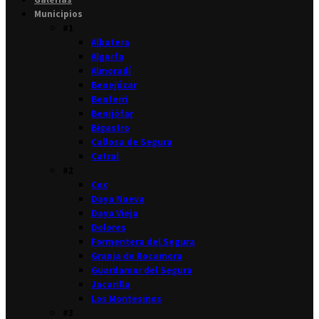
Municipios
#1
Albatera
Algorfa
Almoradí
Benejúzar
Benferri
Benijófar
Bigastro
Callosa de Segura
Catral
#2
Cox
Daya Nueva
Daya Vieja
Dolores
Formentera del Segura
Granja de Rocamora
Guardamar del Segura
Jacarilla
Los Montesinos
#3