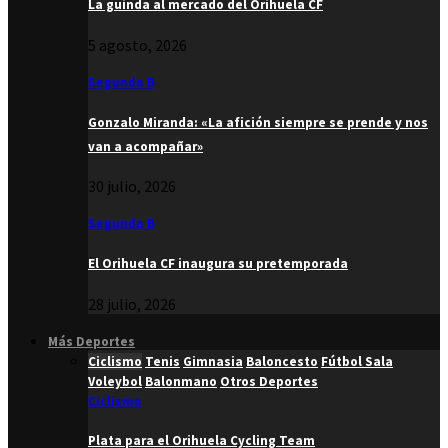
La guinda al mercado del Orihuela CF
5 agosto, 2026
Segunda B
Gonzalo Miranda: «La afición siempre se prende y nos
van a acompañar»
30 julio, 2026
Segunda B
El Orihuela CF inaugura su pretemporada
28 julio, 2026
Más Deportes
Ciclismo
Tenis
Gimnasia
Baloncesto
Fútbol Sala
Voleybol
Balonmano
Otros Deportes
Ciclismo
Plata para el Orihuela Cycling Team