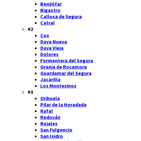
Benijófar
Bigastro
Callosa de Segura
Catral
#2
Cox
Daya Nueva
Daya Vieja
Dolores
Formentera del Segura
Granja de Rocamora
Guardamar del Segura
Jacarilla
Los Montesinos
#3
Orihuela
Pilar de la Horadada
Rafal
Redován
Rojales
San Fulgencio
San Isidro