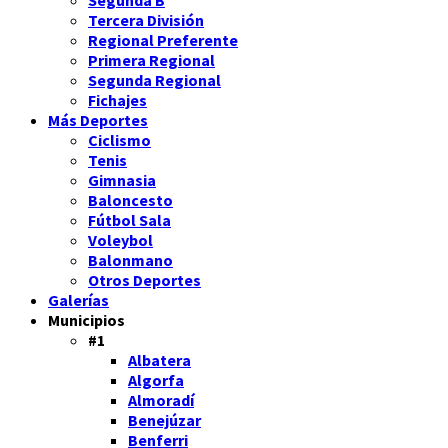
Tercera División
Regional Preferente
Primera Regional
Segunda Regional
Fichajes
Más Deportes
Ciclismo
Tenis
Gimnasia
Baloncesto
Fútbol Sala
Voleybol
Balonmano
Otros Deportes
Galerías
Municipios
#1
Albatera
Algorfa
Almoradí
Benejúzar
Benferri