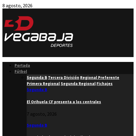
8 agosto, 2026
Facebook
Twitter
Instagram
Youtube
Email
Portada
Fútbol
Segunda B
Tercera División
Regional Preferente
Primera Regional
Segunda Regional
Fichajes
Segunda B
El Orihuela CF presenta a los centrales
7 agosto, 2026
Segunda B