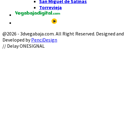
San Miguel de Salinas
Torrevieja
@2026 - 3dvegabaja.com. All Right Reserved. Designed and
Developed by
PenciDesign
Facebook
Twitter
Instagram
Youtube
Email
// Delay ONESIGNAL