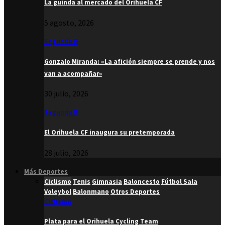
La guinda al mercado del Orihuela CF
5 agosto, 2026
Segunda B
Gonzalo Miranda: «La afición siempre se prende y nos
van a acompañar»
30 julio, 2026
Segunda B
El Orihuela CF inaugura su pretemporada
28 julio, 2026
Más Deportes
Ciclismo
Tenis
Gimnasia
Baloncesto
Fútbol Sala
Voleybol
Balonmano
Otros Deportes
Ciclismo
Plata para el Orihuela Cycling Team