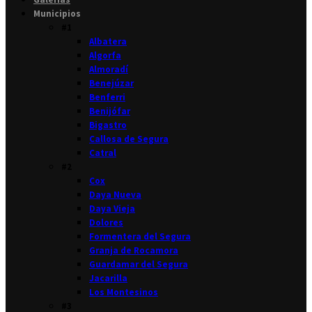
Municipios
#1
Albatera
Algorfa
Almoradí
Benejúzar
Benferri
Benijófar
Bigastro
Callosa de Segura
Catral
#2
Cox
Daya Nueva
Daya Vieja
Dolores
Formentera del Segura
Granja de Rocamora
Guardamar del Segura
Jacarilla
Los Montesinos
#3