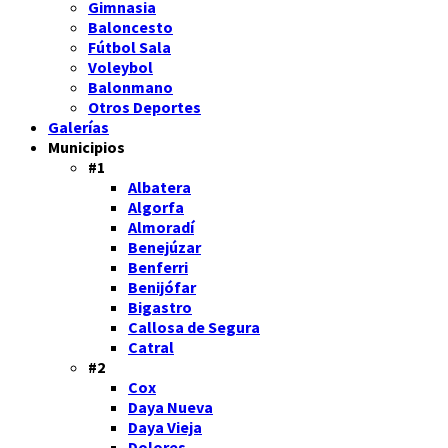
Gimnasia
Baloncesto
Fútbol Sala
Voleybol
Balonmano
Otros Deportes
Galerías
Municipios
#1
Albatera
Algorfa
Almoradí
Benejúzar
Benferri
Benijófar
Bigastro
Callosa de Segura
Catral
#2
Cox
Daya Nueva
Daya Vieja
Dolores