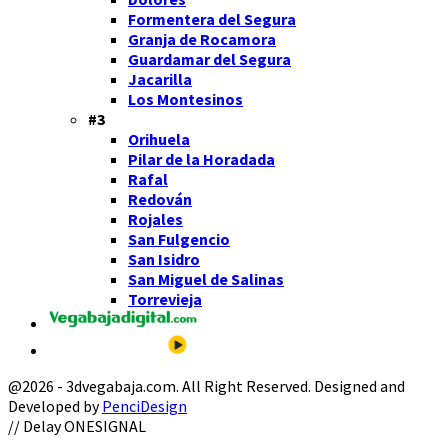
Formentera del Segura
Granja de Rocamora
Guardamar del Segura
Jacarilla
Los Montesinos
#3
Orihuela
Pilar de la Horadada
Rafal
Redován
Rojales
San Fulgencio
San Isidro
San Miguel de Salinas
Torrevieja
@2026 - 3dvegabaja.com. All Right Reserved. Designed and
Developed by
PenciDesign
Facebook
Twitter
Instagram
Youtube
Email
// Delay ONESIGNAL