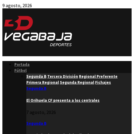
9 agosto, 2026
Facebook
Twitter
Instagram
Youtube
Email
Portada
Fútbol
Segunda B
Tercera División
Regional Preferente
Primera Regional
Segunda Regional
Fichajes
Segunda B
El Orihuela CF presenta a los centrales
7 agosto, 2026
Segunda B