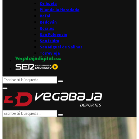
Orihuela
Pilar de la Horadada
Rafal
Redován
Rojales
San Fulgencio
San Isidro
San Miguel de Salinas
Torrevieja
Search
Search
for:
Facebook
Twitter
Instagram
Youtube
Email
Primary
Menu
Search
Search
for: