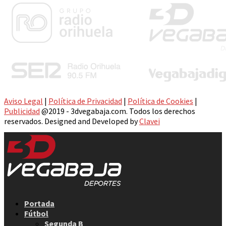
Aviso Legal
|
Política de Privacidad
|
Política de Cookies
|
Publicidad
@2019 - 3dvegabaja.com. Todos los derechos
reservados. Designed and Developed by
Clavei
Facebook
Twitter
Instagram
Youtube
Email
Portada
Fútbol
Segunda B