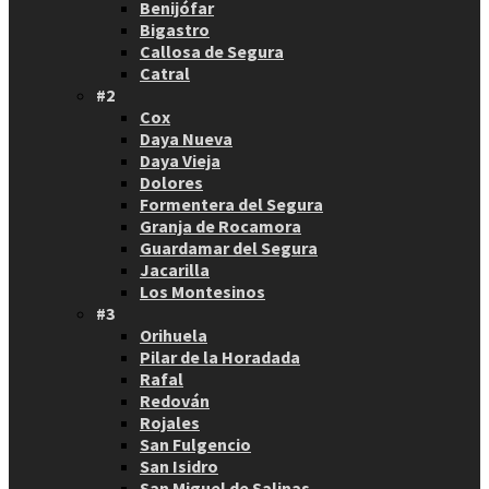
Benijófar
Bigastro
Callosa de Segura
Catral
#2
Cox
Daya Nueva
Daya Vieja
Dolores
Formentera del Segura
Granja de Rocamora
Guardamar del Segura
Jacarilla
Los Montesinos
#3
Orihuela
Pilar de la Horadada
Rafal
Redován
Rojales
San Fulgencio
San Isidro
San Miguel de Salinas