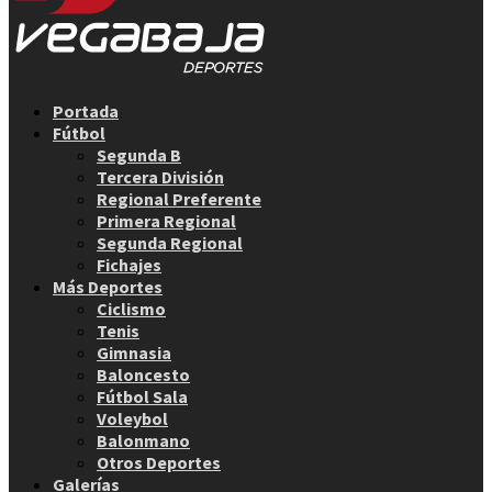
Facebook
Twitter
Instagram
Youtube
Email
Portada
Fútbol
Segunda B
Tercera División
Regional Preferente
Primera Regional
Segunda Regional
Fichajes
Más Deportes
Ciclismo
Tenis
Gimnasia
Baloncesto
Fútbol Sala
Voleybol
Balonmano
Otros Deportes
Galerías