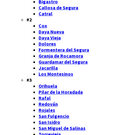
Bigastro
Callosa de Segura
Catral
#2
Cox
Daya Nueva
Daya Vieja
Dolores
Formentera del Segura
Granja de Rocamora
Guardamar del Segura
Jacarilla
Los Montesinos
#3
Orihuela
Pilar de la Horadada
Rafal
Redován
Rojales
San Fulgencio
San Isidro
San Miguel de Salinas
Torrevieja