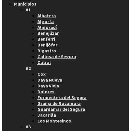
Municipios
#1
Albatera
Algorfa
Almoradí
Benejúzar
Benferri
Benijófar
Bigastro
Callosa de Segura
Catral
#2
Cox
Daya Nueva
Daya Vieja
Dolores
Formentera del Segura
Granja de Rocamora
Guardamar del Segura
Jacarilla
Los Montesinos
#3