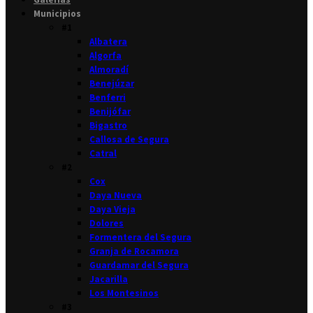
Municipios
#1
Albatera
Algorfa
Almoradí
Benejúzar
Benferri
Benijófar
Bigastro
Callosa de Segura
Catral
#2
Cox
Daya Nueva
Daya Vieja
Dolores
Formentera del Segura
Granja de Rocamora
Guardamar del Segura
Jacarilla
Los Montesinos
#3