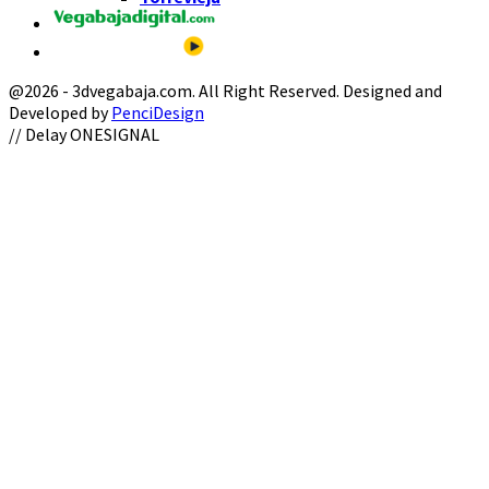
@2026 - 3dvegabaja.com. All Right Reserved. Designed and
Developed by
PenciDesign
Facebook
Twitter
Instagram
Youtube
Email
// Delay ONESIGNAL