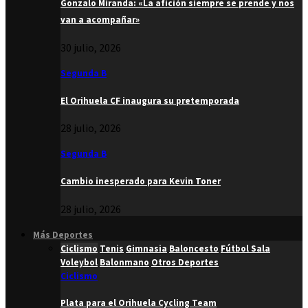
Gonzalo Miranda: «La afición siempre se prende y nos
van a acompañar»
30 julio, 2026
Segunda B
El Orihuela CF inaugura su pretemporada
28 julio, 2026
Segunda B
Cambio inesperado para Kevin Toner
28 julio, 2026
Más Deportes
Ciclismo
Tenis
Gimnasia
Baloncesto
Fútbol Sala
Voleybol
Balonmano
Otros Deportes
Ciclismo
Plata para el Orihuela Cycling Team