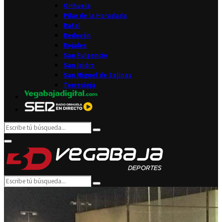
Orihuela
Pilar de la Horadada
Rafal
Redován
Rojales
San Fulgencio
San Isidro
San Miguel de Salinas
Torrevieja
Search
Search
for:
Facebook
Twitter
Instagram
Youtube
Email
Primary
Menu
Search
Search
for: