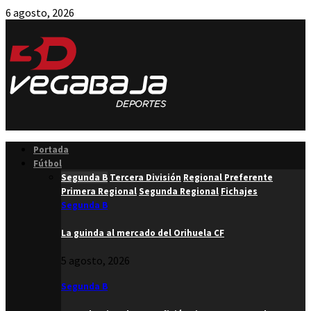
6 agosto, 2026
Facebook
Twitter
Instagram
Youtube
Email
Portada
Fútbol
Segunda B
Tercera División
Regional Preferente
Primera Regional
Segunda Regional
Fichajes
Segunda B
La guinda al mercado del Orihuela CF
5 agosto, 2026
Segunda B