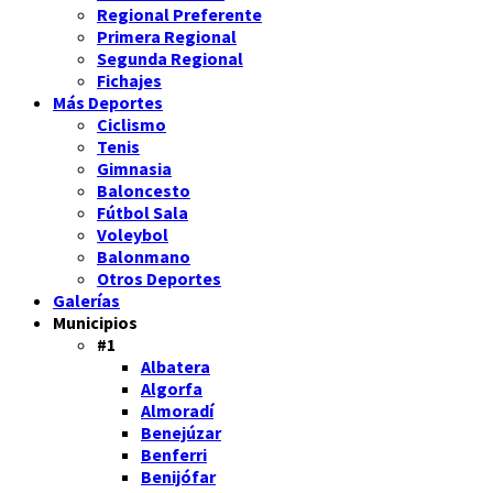
Regional Preferente
Primera Regional
Segunda Regional
Fichajes
Más Deportes
Ciclismo
Tenis
Gimnasia
Baloncesto
Fútbol Sala
Voleybol
Balonmano
Otros Deportes
Galerías
Municipios
#1
Albatera
Algorfa
Almoradí
Benejúzar
Benferri
Benijófar