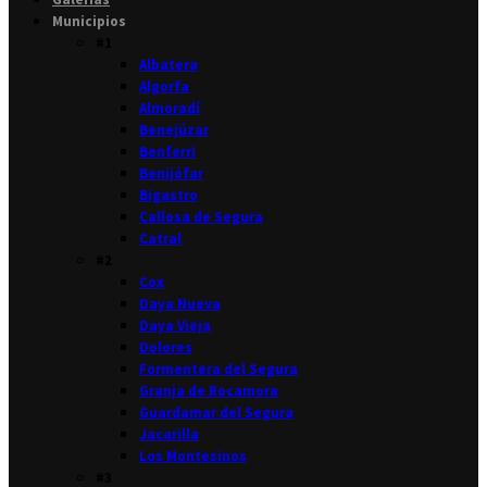
Municipios
#1
Albatera
Algorfa
Almoradí
Benejúzar
Benferri
Benijófar
Bigastro
Callosa de Segura
Catral
#2
Cox
Daya Nueva
Daya Vieja
Dolores
Formentera del Segura
Granja de Rocamora
Guardamar del Segura
Jacarilla
Los Montesinos
#3