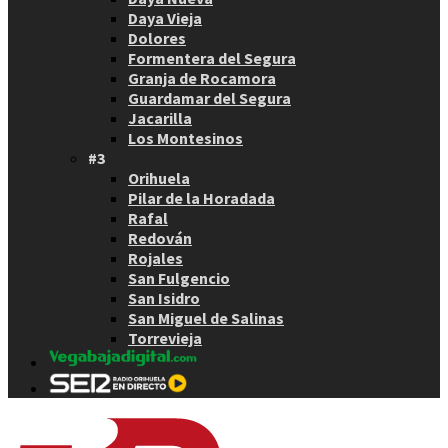
Daya Vieja
Dolores
Formentera del Segura
Granja de Rocamora
Guardamar del Segura
Jacarilla
Los Montesinos
#3
Orihuela
Pilar de la Horadada
Rafal
Redován
Rojales
San Fulgencio
San Isidro
San Miguel de Salinas
Torrevieja