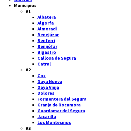
Municipios
#1
Albatera
Algorfa
Almoradí
Benejúzar
Benferri
Benijófar
Bigastro
Callosa de Segura
Catral
#2
Cox
Daya Nueva
Daya Vieja
Dolores
Formentera del Segura
Granja de Rocamora
Guardamar del Segura
Jacarilla
Los Montesinos
#3