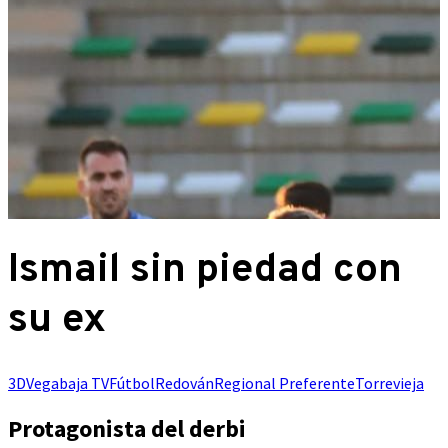
Ismail sin piedad con
su ex
3DVegabaja TV
Fútbol
Redován
Regional Preferente
Torrevieja
Protagonista del derbi