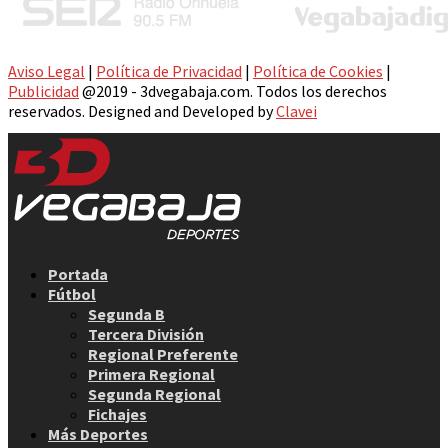
Aviso Legal
|
Política de Privacidad
|
Política de Cookies
|
Publicidad
@2019 - 3dvegabaja.com. Todos los derechos
reservados. Designed and Developed by
Clavei
Facebook
Twitter
Instagram
Youtube
Email
Portada
Fútbol
Segunda B
Tercera División
Regional Preferente
Primera Regional
Segunda Regional
Fichajes
Más Deportes