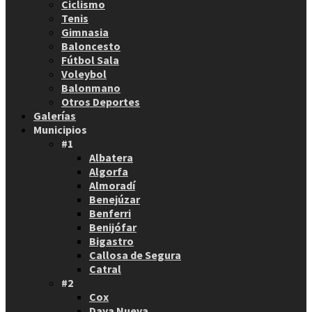
Ciclismo
Tenis
Gimnasia
Baloncesto
Fútbol Sala
Voleybol
Balonmano
Otros Deportes
Galerías
Municipios
#1
Albatera
Algorfa
Almoradí
Benejúzar
Benferri
Benijófar
Bigastro
Callosa de Segura
Catral
#2
Cox
Daya Nueva