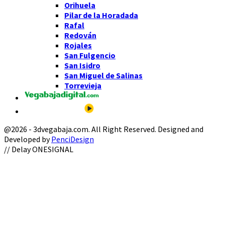
Orihuela
Pilar de la Horadada
Rafal
Redován
Rojales
San Fulgencio
San Isidro
San Miguel de Salinas
Torrevieja
@2026 - 3dvegabaja.com. All Right Reserved. Designed and
Developed by
PenciDesign
Facebook
Twitter
Instagram
Youtube
Email
// Delay ONESIGNAL