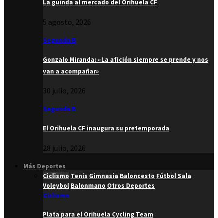
La guinda al mercado del Orihuela CF
5 agosto, 2026
Segunda B
Gonzalo Miranda: «La afición siempre se prende y nos
van a acompañar»
30 julio, 2026
Segunda B
El Orihuela CF inaugura su pretemporada
28 julio, 2026
Más Deportes
Ciclismo
Tenis
Gimnasia
Baloncesto
Fútbol Sala
Voleybol
Balonmano
Otros Deportes
Ciclismo
Plata para el Orihuela Cycling Team