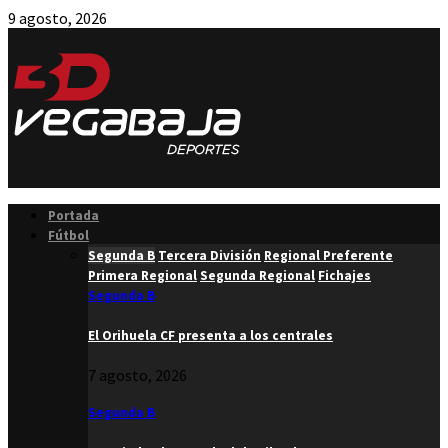
9 agosto, 2026
Facebook
Twitter
Instagram
Youtube
Email
Portada
Fútbol
Segunda B
Tercera División
Regional Preferente
Primera Regional
Segunda Regional
Fichajes
Segunda B
El Orihuela CF presenta a los centrales
7 agosto, 2026
Segunda B