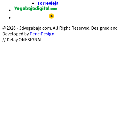
Torrevieja
@2026 - 3dvegabaja.com. All Right Reserved. Designed and
Developed by
PenciDesign
Facebook
Twitter
Instagram
Youtube
Email
// Delay ONESIGNAL