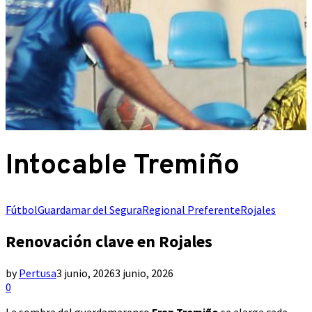
Intocable Tremiño
Fútbol
Guardamar del Segura
Regional Preferente
Rojales
Renovación clave en Rojales
by
Pertusa
3 junio, 2026
3 junio, 2026
0
La sombra del guardamarenco
Fran Tremiño
se alarga cada