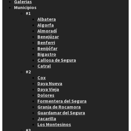
Galerías
Municipios
#1
Albatera
Algorfa
Almoradí
Benejúzar
Benferri
Benijófar
Bigastro
Callosa de Segura
Catral
#2
Cox
Daya Nueva
Daya Vieja
Dolores
Formentera del Segura
Granja de Rocamora
Guardamar del Segura
Jacarilla
Los Montesinos
#3