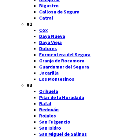
Bigastro
Callosa de Segura
Catral
#2
Cox
Daya Nueva
Daya Vieja
Dolores
Formentera del Segura
Granja de Rocamora
Guardamar del Segura
Jacarilla
Los Montesinos
#3
Orihuela
Pilar de la Horadada
Rafal
Redován
Rojales
San Fulgencio
San Isidro
San Miguel de Salinas