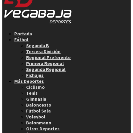
Facebook
Twitter
Instagram
Youtube
Email
Portada
Fútbol
Segunda B
Tercera División
Regional Preferente
Primera Regional
Segunda Regional
Fichajes
Más Deportes
Ciclismo
Tenis
Gimnasia
Baloncesto
Fútbol Sala
Voleybol
Balonmano
Otros Deportes