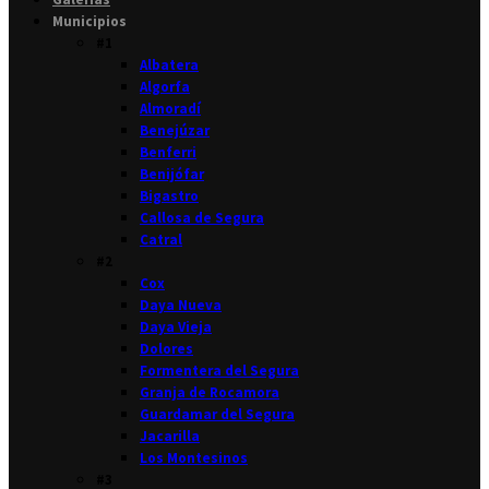
Municipios
#1
Albatera
Algorfa
Almoradí
Benejúzar
Benferri
Benijófar
Bigastro
Callosa de Segura
Catral
#2
Cox
Daya Nueva
Daya Vieja
Dolores
Formentera del Segura
Granja de Rocamora
Guardamar del Segura
Jacarilla
Los Montesinos
#3