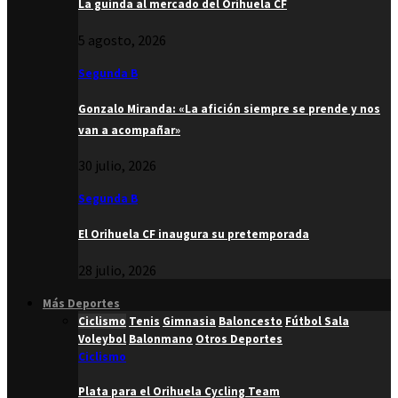
La guinda al mercado del Orihuela CF
5 agosto, 2026
Segunda B
Gonzalo Miranda: «La afición siempre se prende y nos
van a acompañar»
30 julio, 2026
Segunda B
El Orihuela CF inaugura su pretemporada
28 julio, 2026
Más Deportes
Ciclismo
Tenis
Gimnasia
Baloncesto
Fútbol Sala
Voleybol
Balonmano
Otros Deportes
Ciclismo
Plata para el Orihuela Cycling Team