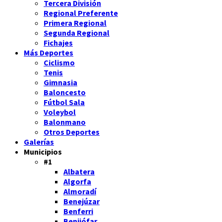
Tercera División
Regional Preferente
Primera Regional
Segunda Regional
Fichajes
Más Deportes
Ciclismo
Tenis
Gimnasia
Baloncesto
Fútbol Sala
Voleybol
Balonmano
Otros Deportes
Galerías
Municipios
#1
Albatera
Algorfa
Almoradí
Benejúzar
Benferri
Benijófar