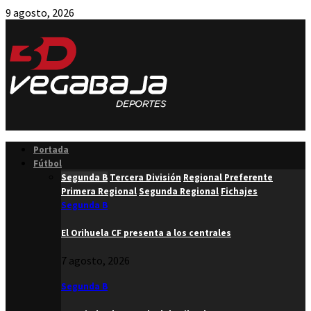
9 agosto, 2026
Facebook
Twitter
Instagram
Youtube
Email
Portada
Fútbol
Segunda B
Tercera División
Regional Preferente
Primera Regional
Segunda Regional
Fichajes
Segunda B
El Orihuela CF presenta a los centrales
7 agosto, 2026
Segunda B